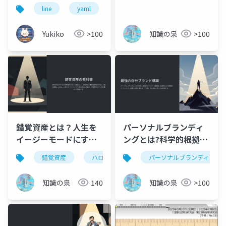
学 × デザイン × YAML
line
yaml
可愛い
心理学
スタン
管理で設計する制作ガ
イド スマホ対応サイ
Yukiko
>100
知識の泉
>100
ズ規定 ／ 感情設計 ／
YAML一元管理
錯覚資産とは？人生を
パーソナルブランディ
イージーモードにする
ングとは?科学的根拠に
「勘違いさせる力」完
基づく構築5ステップ完
錯覚資産
ハロー効果
心理学
パーソナルブランディング
ビジネスス
全ガイド
全ガイド
知識の泉
140
知識の泉
>100