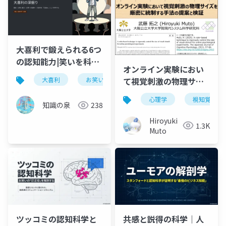
大喜利で鍛えられる6つ
の認知能力|笑いを科学
オンライン実験におい
する完全ガイド
て視覚刺激の物理サイ
大喜利
お笑い
認知科学
ユーモア
ズを厳密に統制する手
心理学
視知覚
法の提案と検証
知識の泉
238
Hiroyuki
1.3K
Muto
ツッコミの認知科学と
共感と説得の科学｜人