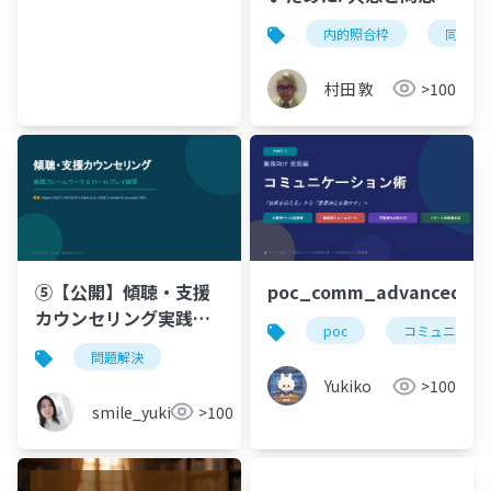
境界線 〜よかれと思っ
内的照合枠
同感
た「分かる」のあとに
訪れる ちいさな窒息〜
村田 敦
>100
⑤【公開】傾聴・支援
poc_comm_advanced
カウンセリング実践フ
poc
コミュニケー
レームワーク & ロール
問題解決
プレイ練習_20260625
Yukiko
>100
修正済み.pptx
smile_yukiko_it
>100