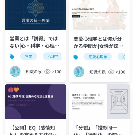
営業とは「説得」では
恋愛心理学とは何が分
ない|心・科学・心理学
かる学問か|女性が惚れ
で学ぶ価値共創の完全
る過程を科学的に徹底
営業
心理学
セールス
行動経済学
恋愛心理学
心理学
ガイド
解説
知識の泉
>100
知識の泉
>100
【公開】EQ（感情知
「分裂」「投影同一
性）を高める方法注意
化」「行動化」の臨床