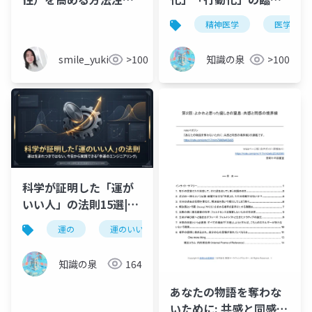
点_20260701
的鑑別｜BPD対応と
精神医学
医学
DMRSモデル7段階'
smile_yukiko_it
>100
知識の泉
>100
科学が証明した「運が
いい人」の法則15選|今
日からできる幸運のエ
運の
運のいい日よ
運のいい人
幸運の法
ンジニアリング
知識の泉
164
あなたの物語を奪わな
いために: 共感と同感の