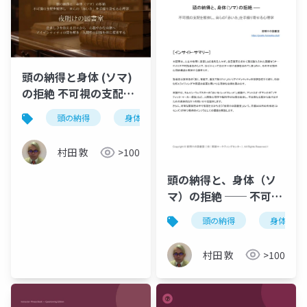
頭の納得と身体 (ソマ)
の拒絶 不可視の支配を
解体し自らの「赤い
頭の納得
身体の拒絶
不可視の支配
赤い
糸」を手繰り寄せる心
理学
村田 敦
>100
頭の納得と、身体（ソ
マ）の拒絶 ── 不可視
の支配を解体し、自ら
頭の納得
身体の拒
の「赤い糸」を手繰り
寄せる心理学
村田 敦
>100