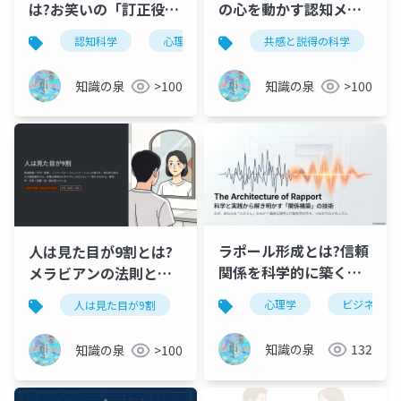
は?お笑いの「訂正役」
の心を動かす認知メカ
を科学的に徹底解説
ニズムの設計図
認知科学
心理学
コミュニケーション
共感と説得の科学
お
知識の泉
>100
知識の泉
>100
ラポール形成とは?信頼
人は見た目が9割とは?
関係を科学的に築く方
メラビアンの法則とノ
法を徹底解説【行動科
ンバーバルコミュニケ
心理学
ビジネスス
人は見た目が9割
メラビアンの法則
心理学
学】
ーション完全解説【竹
内一郎・要約】
知識の泉
132
知識の泉
>100