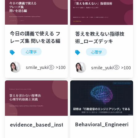
今日の講義で使える フ
答えを教えない指導技
レーズ集 問いを送る編
術_ローズデッキ
心理学
心理学
smile_yukiko_it
>100
smile_yukiko_it
>100
Behavioral_Engineering_
evidence_based_instructor_rose