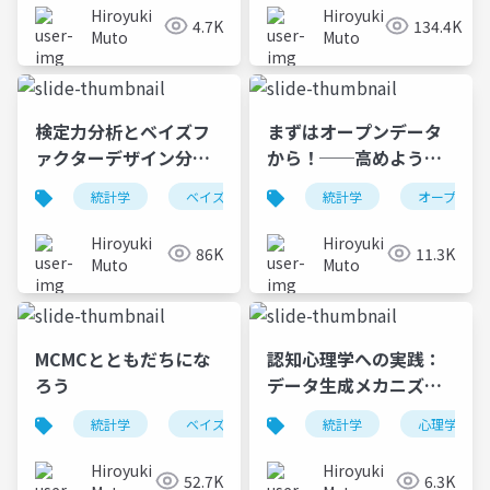
Hiroyuki
Hiroyuki
4.7K
134.4K
Muto
Muto
検定力分析とベイズフ
まずはオープンデータ
ァクターデザイン分析
から！──高めよう信
によるサンプルサイズ
用性，広めよう二次分
統計学
ベイズ
r
統計学
オープンサ
設計
析──
Hiroyuki
Hiroyuki
86K
11.3K
Muto
Muto
MCMCとともだちにな
認知心理学への実践：
ろう
データ生成メカニズム
のベイズモデリング
統計学
ベイズ
統計学
心理学
Hiroyuki
Hiroyuki
52.7K
6.3K