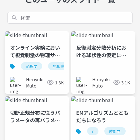
検索
オンライン実験におい
反復測定分散分析にお
て視覚刺激の物理サイ
ける球状性の仮定につ
ズを厳密に統制する手
いて──「球面性」と
心理学
視知覚
オンライン実験
視覚科学
法の提案と検証
呼ぶのはもうやめよ
う！──
Hiroyuki
Hiroyuki
1.3K
3.1K
Muto
Muto
切断正規分布に従うパ
EMアルゴリズムととも
ラメータの再パラメー
だちになろう
タ化
r
統計学