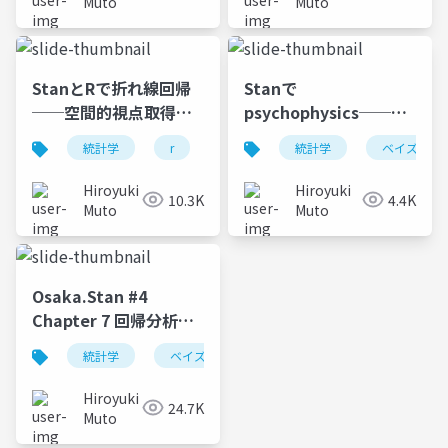
Muto
Muto
StanとRで折れ線回帰
Stanで
──空間的視点取得課
psychophysics──階
題の反応時間データを
層ベイズモデルで恒常
統計学
r
stan
統計学
ベイズ
ベイズ
心理学
説明する階層ベイズモ
法データを分析する
デルを例に──
──
Hiroyuki
Hiroyuki
10.3K
4.4K
Muto
Muto
Osaka.Stan #4
Chapter 7 回帰分析の
悩みどころ (7.1–7.5)
統計学
ベイズ
r
stan
Hiroyuki
24.7K
Muto