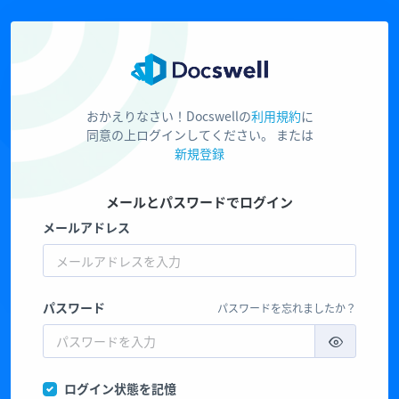
おかえりなさい！Docswellの
利用規約
に
同意の上ログインしてください。 または
新規登録
メールとパスワードでログイン
メールアドレス
パスワード
パスワードを忘れましたか？
ログイン状態を記憶