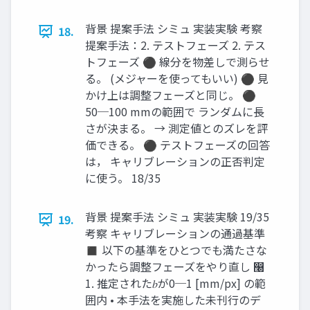
背景 提案手法 シミュ 実装実験 考察
18.
提案手法：2. テストフェーズ 2. テス
トフェーズ ⚫ 線分を物差しで測らせ
る。 (メジャーを使ってもいい) ⚫ 見
かけ上は調整フェーズと同じ。 ⚫
50─100 mmの範囲で ランダムに長
さが決まる。 → 測定値とのズレを評
価できる。 ⚫ テストフェーズの回答
は， キャリブレーションの正否判定
に使う。 18/35
背景 提案手法 シミュ 実装実験 19/35
19.
考察 キャリブレーションの通過基準
◼ 以下の基準をひとつでも満たさな
かったら調整フェーズをやり直し ෠
1. 推定された𝑏が0─1 [mm/px] の範
囲内 • 本手法を実施した未刊行のデ