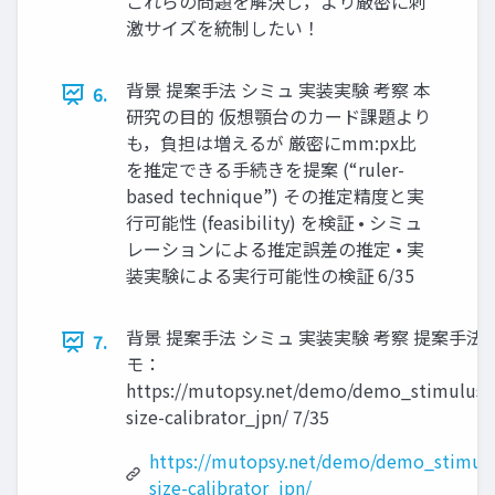
これらの問題を解決し，より厳密に刺
激サイズを統制したい！
背景 提案手法 シミュ 実装実験 考察 本
6.
研究の目的 仮想顎台のカード課題より
も，負担は増えるが 厳密にmm:px比
を推定できる手続きを提案 (“ruler-
based technique”) その推定精度と実
行可能性 (feasibility) を検証 • シミュ
レーションによる推定誤差の推定 • 実
装実験による実行可能性の検証 6/35
背景 提案手法 シミュ 実装実験 考察 提案手法 
7.
モ：
https://mutopsy.net/demo/demo_stimulus-
size-calibrator_jpn/ 7/35
https://mutopsy.net/demo/demo_stimulu
size-calibrator_jpn/