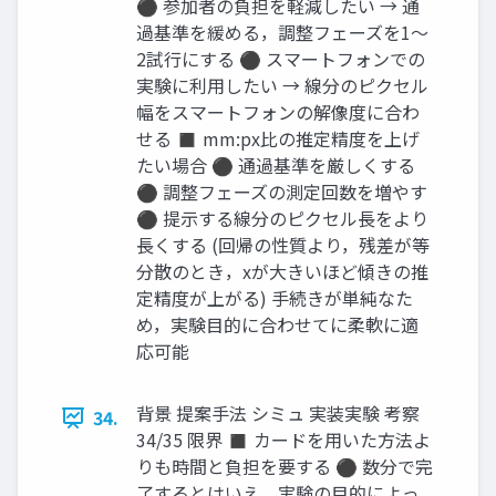
⚫ 参加者の負担を軽減したい → 通
過基準を緩める，調整フェーズを1～
2試行にする ⚫ スマートフォンでの
実験に利用したい → 線分のピクセル
幅をスマートフォンの解像度に合わ
せる ◼ mm:px比の推定精度を上げ
たい場合 ⚫ 通過基準を厳しくする
⚫ 調整フェーズの測定回数を増やす
⚫ 提示する線分のピクセル長をより
長くする (回帰の性質より，残差が等
分散のとき，xが大きいほど傾きの推
定精度が上がる) 手続きが単純なた
め，実験目的に合わせてに柔軟に適
応可能
背景 提案手法 シミュ 実装実験 考察
34.
34/35 限界 ◼ カードを用いた方法よ
りも時間と負担を要する ⚫ 数分で完
了するとはいえ，実験の目的によっ