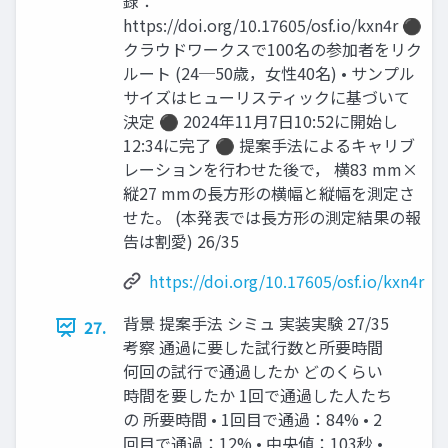
録：
https://doi.org/10.17605/osf.io/kxn4r ⚫
クラウドワークスで100名の参加者をリク
ルート (24─50歳，女性40名) • サンプル
サイズはヒューリスティックに基づいて
決定 ⚫ 2024年11月7日10:52に開始し
12:34に完了 ⚫ 提案手法によるキャリブ
レーションを行わせた後で， 横83 mm×
縦27 mmの長方形の横幅と縦幅を測定さ
せた。 (本発表では長方形の測定結果の報
告は割愛) 26/35
https://doi.org/10.17605/osf.io/kxn4r
背景 提案手法 シミュ 実装実験 27/35
27.
考察 通過に要した試行数と所要時間
何回の試行で通過したか どのくらい
時間を要したか 1回で通過した人たち
の 所要時間 • 1回目で通過：84% • 2
回目で通過：12% • 中央値：103秒 •