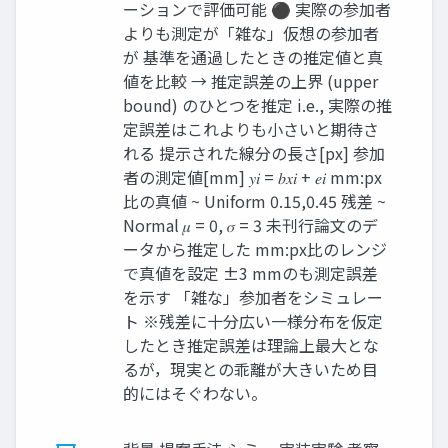
ーションで評価可能 ⚫ 実際の参加者
よりも測定が「雑な」仮想の参加者
が 基準を通過したときの推定値と真
値を比較 → 推定誤差の上界 (upper
bound) のひとつを推定 i.e., 実際の推
定誤差はこれよりも小さいと期待さ
れる 提示された線分の長さ[px] 参加
者の測定値[mm] 𝑦𝑖 = 𝑏𝑥𝑖 + 𝑒𝑖 mm:px
比の真値 ~ Uniform 0.15,0.45 残差 ~
Normal 𝜇 = 0, 𝜎 = 3 未刊行論文のデ
ータから推定した mm:px比のレンジ
で真値を設定 ±3 mmのも測定誤差
を示す 「雑な」参加者をシミュレー
ト ※残差に十分広い一様分布を仮定
したとき推定誤差は理論上最大とな
るが，現実との乖離が大きいため目
的にはそぐわない。