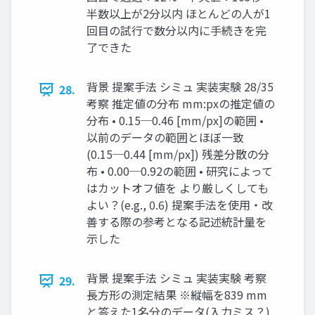
半数以上が2分以内 ほとんどの人が1
回目の試行で数分以内に手続きを完
了できた
背景 提案手法 シミュ 実装実験 28/35
28.
考察 推定値の分布 mm:pxの推定値の
分布 • 0.15─0.46 [mm/px]の範囲 •
以前のデータの範囲とほぼ一致
(0.15─0.44 [mm/px]) 残差分散の分
布 • 0.00─0.92の範囲 • 研究によって
はカットオフ値を より厳しくしても
よい？(e.g., 0.6) 提案手法を使用・改
善する際の参考となる記述統計量を
示した
背景 提案手法 シミュ 実装実験 考察
29.
長方形の測定結果 ※縦幅を839 mm
と答えた1名分のデータ(入力ミス？)