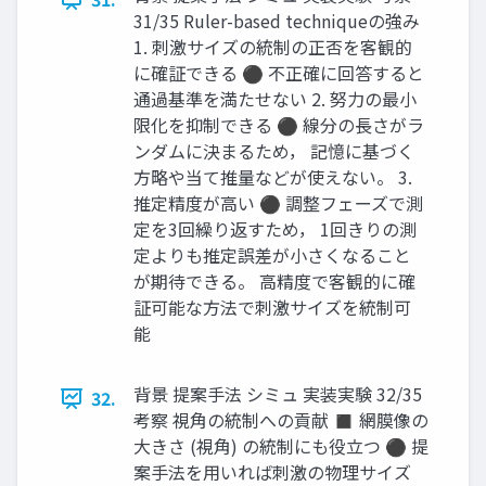
31/35 Ruler-based techniqueの強み
1. 刺激サイズの統制の正否を客観的
に確証できる ⚫ 不正確に回答すると
通過基準を満たせない 2. 努力の最小
限化を抑制できる ⚫ 線分の長さがラ
ンダムに決まるため， 記憶に基づく
方略や当て推量などが使えない。 3.
推定精度が高い ⚫ 調整フェーズで測
定を3回繰り返すため， 1回きりの測
定よりも推定誤差が小さくなること
が期待できる。 高精度で客観的に確
証可能な方法で刺激サイズを統制可
能
背景 提案手法 シミュ 実装実験 32/35
32.
考察 視角の統制への貢献 ◼ 網膜像の
大きさ (視角) の統制にも役立つ ⚫ 提
案手法を用いれば刺激の物理サイズ