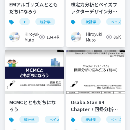
EMアルゴリズムととも
検定力分析とベイズフ
だちになろう
ァクターデザイン分析
によるサンプルサイズ
r
統計学
アルゴリズム
統計学
最尤法
ベイズ
最
設計
Hiroyuki
Hiroyuki
134.4K
86K
Muto
Muto
MCMCとともだちにな
Osaka.Stan #4
ろう
Chapter 7 回帰分析の
悩みどころ (7.1–7.5)
統計学
ベイズ
統計学
ベイズ