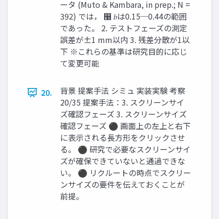
ータ (Muto & Kambara, in prep.; N =
392) では， ෠ 𝑏は0.15─0.44の範囲
であった。 2. テストフェーズの測定
誤差が±1 mm以内 3. 残差分散が1以
下 ※これらの基準は研究目的に応じ
て変更可能
背景 提案手法 シミュ 実装実験 考察
20.
20/35 提案手法：3. スクリーンサイ
ズ確認フェーズ 3. スクリーンサイズ
確認フェーズ ⚫ 画面上の左上と右下
に表示される長方形をクリックさせ
る。 ⚫ 研究で必要なスクリーンサイ
ズが確保できていないと通過できな
い。 ⚫ リクルートの時点でスクリー
ンサイズの要件を伝えておくことが
前提。