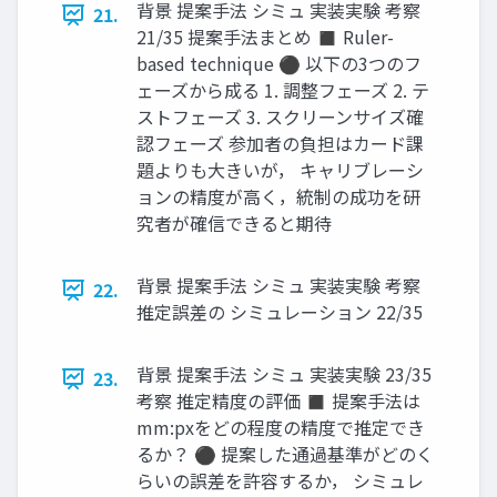
背景 提案手法 シミュ 実装実験 考察
21.
21/35 提案手法まとめ ◼ Ruler-
based technique ⚫ 以下の3つのフ
ェーズから成る 1. 調整フェーズ 2. テ
ストフェーズ 3. スクリーンサイズ確
認フェーズ 参加者の負担はカード課
題よりも大きいが， キャリブレーシ
ョンの精度が高く，統制の成功を研
究者が確信できると期待
背景 提案手法 シミュ 実装実験 考察
22.
推定誤差の シミュレーション 22/35
背景 提案手法 シミュ 実装実験 23/35
23.
考察 推定精度の評価 ◼ 提案手法は
mm:pxをどの程度の精度で推定でき
るか？ ⚫ 提案した通過基準がどのく
らいの誤差を許容するか， シミュレ