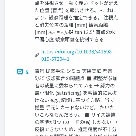
点を注視させ，動く赤い ドットが消え
た位置 (盲点) を報告させる。 •これに
より，観察距離を推定できる。 注視点
と消失位置の距離 [mm] 観察距離
[mm] 𝑑መ = 𝑤/𝑏෠ tan 13.5° 盲点の水
平偏心度 観察距離を統制できる
https://doi.org/10.1038/s41598-
019-57204-1
背景 提案手法 シミュ 実装実験 考察
5.
5/35 仮想顎台の問題点 ◼ 調整が参加
者の裁量に委ねられている → 努力の
最小限化 (satisficing) を客観的に見抜
けない e.g., 記憶に基づく方略，当て
推量 手元にカードないけど， だいた
いこんなもんだろう。 ◼ サイズ調整
の基準が1つ (カードの幅) しかない →
反復できないため，推定精度が不十分