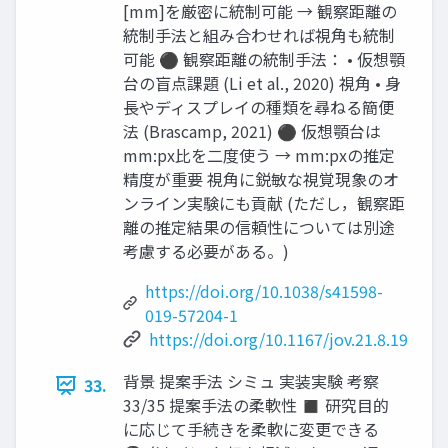
[mm]を厳密に統制可能 → 観察距離の
統制手法と組み合わせれば視角も統制
可能 ⚫ 観察距離の統制手法： • 仮想顎
台の盲点課題 (Li et al., 2020) 視角 • 身
長やディスプレイの種類を尋ねる簡便
法 (Brascamp, 2021) ⚫ 仮想顎台は
mm:px比を二度使う → mm:pxの推定
精度が重要 視角に鋭敏な視覚現象のオ
ンライン実験にも貢献 (ただし，観察距
離の推定結果の信頼性については別途
考慮する必要がある。)
https://doi.org/10.1038/s41598-
019-57204-1
https://doi.org/10.1167/jov.21.8.19
背景 提案手法 シミュ 実装実験 考察
33.
33/35 提案手法の柔軟性 ◼ 研究目的
に応じて手続きを柔軟に変更できる