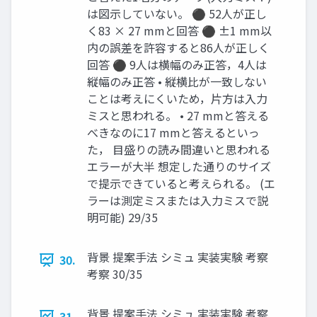
は図示していない。 ⚫ 52人が正し
く83 × 27 mmと回答 ⚫ ±1 mm以
内の誤差を許容すると86人が正しく
回答 ⚫ 9人は横幅のみ正答，4人は
縦幅のみ正答 • 縦横比が一致しない
ことは考えにくいため，片方は入力
ミスと思われる。 • 27 mmと答える
べきなのに17 mmと答えるといっ
た， 目盛りの読み間違いと思われる
エラーが大半 想定した通りのサイズ
で提示できていると考えられる。 (エ
ラーは測定ミスまたは入力ミスで説
明可能) 29/35
背景 提案手法 シミュ 実装実験 考察
30.
考察 30/35
背景 提案手法 シミュ 実装実験 考察
31.