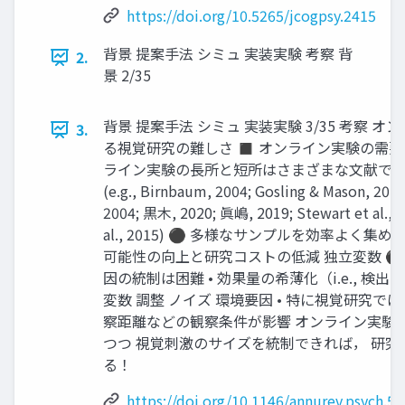
https://doi.org/10.5265/jcogpsy.2415
背景 提案手法 シミュ 実装実験 考察 背
2.
景 2/35
背景 提案手法 シミュ 実装実験 3/35 考察 
3.
る視覚研究の難しさ ◼ オンライン実験の需要
ライン実験の長所と短所はさまざまな文献で
(e.g., Birnbaum, 2004; Gosling & Mason, 2015;
2004; 黒木, 2020; 眞嶋, 2019; Stewart et al., 
al., 2015) ⚫ 多様なサンプルを効率よく集め
可能性の向上と研究コストの低減 独立変数 ⚫
因の統制は困難 • 効果量の希薄化（i.e., 検出
変数 調整 ノイズ 環境要因 • 特に視覚研究で
察距離などの観察条件が影響 オンライン実験
つつ 視覚刺激のサイズを統制できれば， 研究
る！
https://doi.org/10.1146/annurev.psych.5