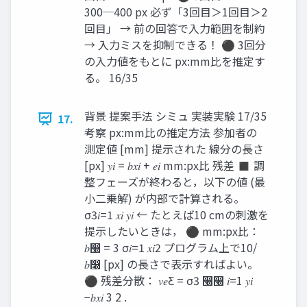
300─400 px 必ず「3回目＞1回目＞2
回目」 → 前の回答で入力範囲を制約
→ 入力ミスを抑制できる！ ⚫ 3回分
の入力値をもとに px:mm比を推定す
る。 16/35
背景 提案手法 シミュ 実装実験 17/35
17.
考察 px:mm比の推定方法 参加者の
測定値 [mm] 提示された 線分の長さ
[px] 𝑦𝑖 = 𝑏𝑥𝑖 + 𝑒𝑖 mm:px比 残差 ◼ 調
整フェーズが終わると，以下の値 (最
小二乗解) が内部で計算される。
σ3𝑖=1 𝑥𝑖 𝑦𝑖 ← たとえば10 cmの刺激を
提示したいときは， ⚫ mm:px比：
𝑏෠ = 3 σ𝑖=1 𝑥𝑖2 プログラム上で10/
𝑏෠ [px] の長さで表示すればよい。
⚫ 残差分散： 𝑣𝑒Ƹ = σ3 ෠෠ 𝑖=1 𝑦𝑖
−𝑏𝑥𝑖 3 2 .