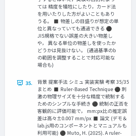
ては 精度を犠牲にしたり，カード法
を用いたりした方がよいこともあり
うる。 ◼ 物差しの目盛りが想定の単
位と異なっていても通過できる ⚫
JIS規格でない誤差の大きい物差し
や， 異なる単位の物差しを使ったか
どうかは見抜けない。 (通過基準のb
の範囲を調整することで対応可能な
場合も)
背景 提案手法 シミュ 実装実験 考察 35/35
35.
まとめ ◼ Ruler-Based Technique ⚫ 刺
激の物理サイズを十分な精度で統制する
ためのシンプルな手続き ⚫ 統制の正否を
客観的に評価可能で， mm:px比の推定誤
差は高々±0.007 mm/px ◼ 論文 (デモ＆
lab.js用のコンポーネントとマニュアルも
利用可能) ⚫ Muto, H. (2025). A ruler-