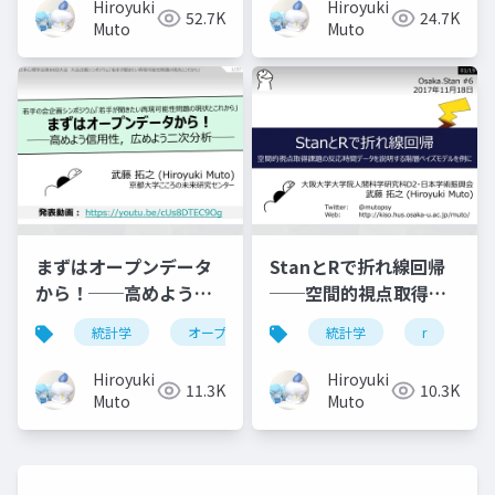
Hiroyuki
Hiroyuki
52.7K
24.7K
Muto
Muto
まずはオープンデータ
StanとRで折れ線回帰
から！──高めよう信
──空間的視点取得課
用性，広めよう二次分
題の反応時間データを
統計学
オープンサイエンス
統計学
心理学
r
科学
s
析──
説明する階層ベイズモ
デルを例に──
Hiroyuki
Hiroyuki
11.3K
10.3K
Muto
Muto