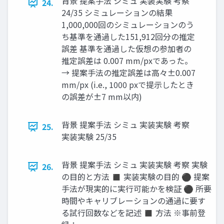
背景 提案手法 シミュ 実装実験 考察
24.
24/35 シミュレーションの結果
1,000,000回のシミュレーションのう
ち基準を通過した151,912回分の推定
誤差 基準を通過した仮想の参加者の
推定誤差は 0.007 mm/pxであった。
→ 提案手法の推定誤差は高々±0.007
mm/px (i.e., 1000 pxで提示したとき
の誤差が±7 mm以内)
背景 提案手法 シミュ 実装実験 考察
25.
実装実験 25/35
背景 提案手法 シミュ 実装実験 考察 実験
26.
の目的と方法 ◼ 実装実験の目的 ⚫ 提案
手法が現実的に実行可能かを検証 ⚫ 所要
時間やキャリブレーションの通過に要す
る試行回数などを記述 ◼ 方法 ※事前登