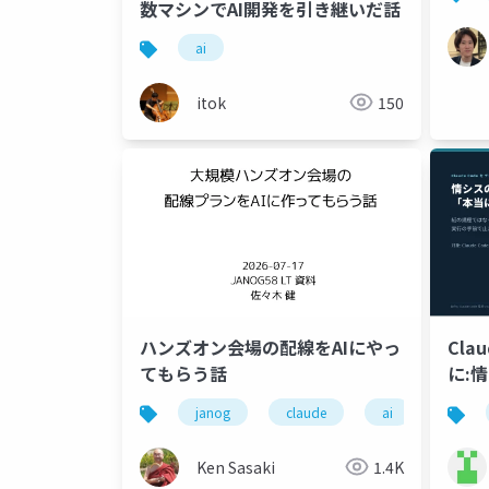
数マシンでAI開発を引き継いだ話
ai
itok
150
ハンズオン会場の配線をAIにやっ
Cla
てもらう話
に:
の?
janog
claude
ai
配線
Ken Sasaki
1.4K