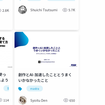
Shuichi Tsutsumi
5.7K
2.8K
を使っ
創作とAI-加速したこととうまく
しよう
いかなかったこと
効率化
ビジネス
ai
自動化
定型業務
mastra
生成ai
情シス
114
Syoitu Den
650