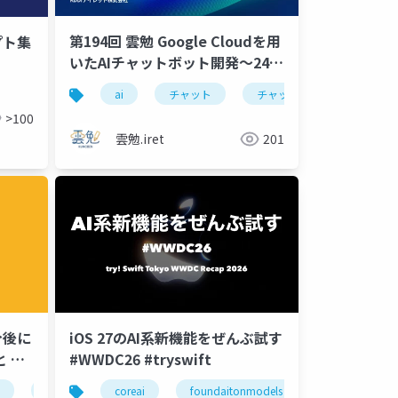
第194回 雲勉 Google Cloudを用
プト集
いたAIチャットボット開発〜24 /
365自動応答 × 工数40%削減 の
ai
チャット
チャットbot
chatbo
実現〜
>100
雲勉.iret
201
今後に
iOS 27のAI系新機能をぜんぶ試す
 み
#WWDC26 #tryswift
フリーランス
coreai
伴走
foundaitonmodels
エンジニア
ios
sw