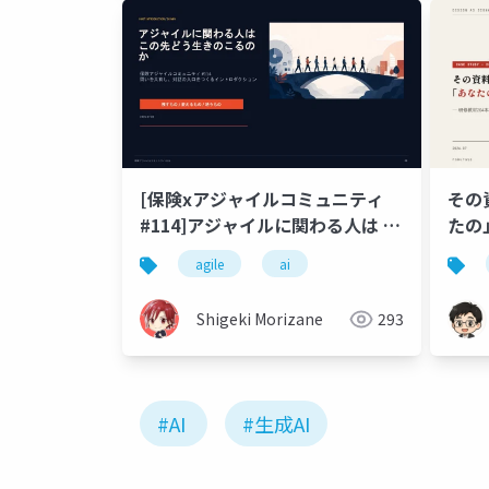
その
[保険xアジャイルコミュニティ
たの
#114]アジャイルに関わる人は こ
転載
の先どう生きのこるのか
agile
ai
Shigeki Morizane
293
#AI
#生成AI