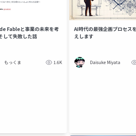
ude Fableと事業の未来を考
AI時代の最強企画プロセス
そして失敗した話
えします
もっくま
1.6K
Daisuke Miyata
geo