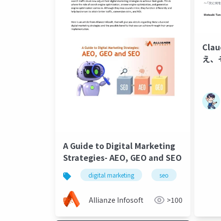
Cla
え、
A Guide to Digital Marketing
Strategies- AEO, GEO and SEO
digital marketing
seo
aeo
Allianze Infosoft
>100