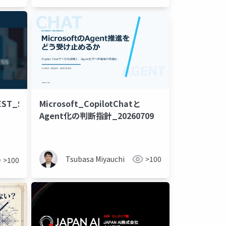
EST_Summit2026_
Microsoft_CopilotChatと
Agent化の判断指針_20260709
Tsubasa Miyauchi
>100
>100