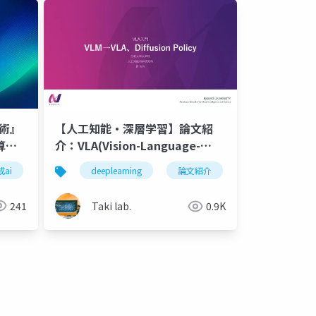
技術』
【人工知能・深層学習】論文紹
算だ
介：VLA(Vision-Language-
Action)モデルについてのまとめ
ai
教材作成
とは
仕組み
tensorflow
chatgpt
ra
deeplearning
論文紹介
深層学習
【SayCAN, RT-1, RT-2,
OpneVLA, Diffusion Policy,
241
Taki lab.
0.9K
π0】