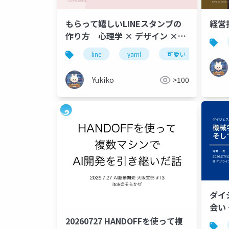
もらって嬉しいLINEスタンプの
経営
作り方 心理学 × デザイン ×
YAML管理で設計する制作ガイ
line
yaml
可愛い
心理
ド スマホ対応サイズ規定 ／ 感
情設計 ／ YAML一元管理
Yukiko
>100
ダイ
会い
20260727 HANDOFFを使って複