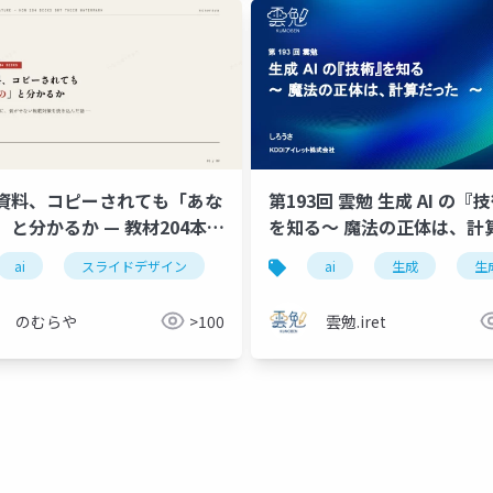
資料、コピーされても「あな
第193回 雲勉 生成 AI の『
」と分かるか — 教材204本に
を知る〜 魔法の正体は、計
対策を焼き込んだ話
った 〜
ai
スライドデザイン
転載対策
ai
デザインシステム
生成
生成
のむらや
>100
雲勉.iret