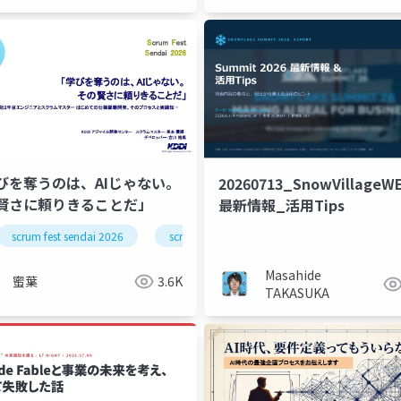
びを奪うのは、AIじゃない。
20260713_SnowVillageW
賢さに頼りきることだ」
最新情報_活用Tips
scrum fest sendai 2026
scrum
Masahide
蜜葉
3.6K
TAKASUKA