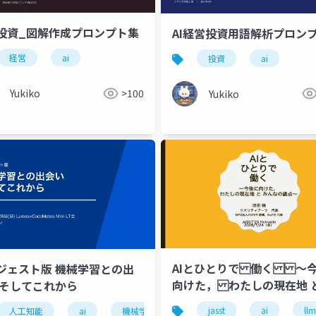
投資_図解作成プロンプト集
AI経営投資用語解析プロン
経営
ai
投資
ai
学
スタンプ
スマホ
デザイン
ai
Yukiko
>100
Yukiko
AIとひとりで 働く 〜
ジェスト版 機械学習との出
向けた， わたしの現在地 と
 そしてこれから
んなの論点〜
jasst
ai
llm
人工知能
ai
機械学習
プログラミングサークル