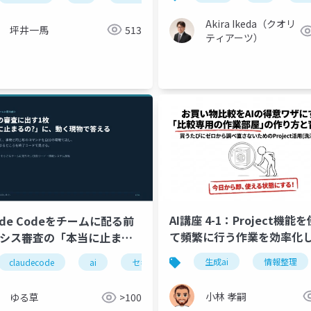
Akira Ikeda（クオリ
坪井一馬
513
ティアーツ）
AI講座 4-1：Project機能
ude Codeをチームに配る前
て頻繁に行う作業を効率化
情シス審査の「本当に止まる
」に、動く現物で答える
生成ai
情報整理
イベント会場
claudecode
ai
セキュリティ
チーム開発
稟議
小林 孝嗣
ゆる草
>100