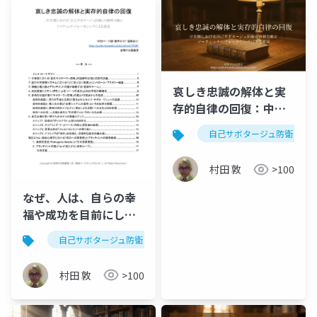
チ〜
哀しき忠誠の解体と実
存的自律の回復：中年
期における「自己サボ
自己サボタージュ防衛
タージュ防衛」の精神
力動とソマティック・
村田 敦
>100
フォーカシングによる
変容
なぜ、人は、自らの幸
福や成功を目前にし
て、それを自ら破壊し
自己サボタージュ防衛
精神力動
ソマティック・フ
てしまうのか：哀しき
忠誠の解体と実存的自
村田 敦
>100
律の回復