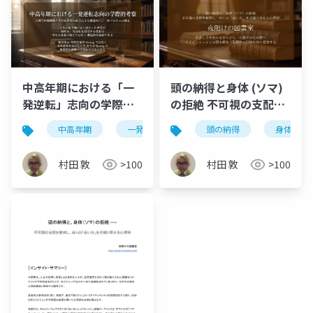
中高年期における「一
頭の納得と身体 (ソマ)
発逆転」志向の学際的
の拒絶 不可視の支配を
考察：心理学的報酬系
解体し自らの「赤い
中高年期
一発逆転志向
頭の納得
報酬予測誤差
身体の拒
シ
と実存的変容の統合に
糸」を手繰り寄せる心
よる漸進的「自己一
理学
村田 敦
>100
村田 敦
>100
致」プロセスの探求