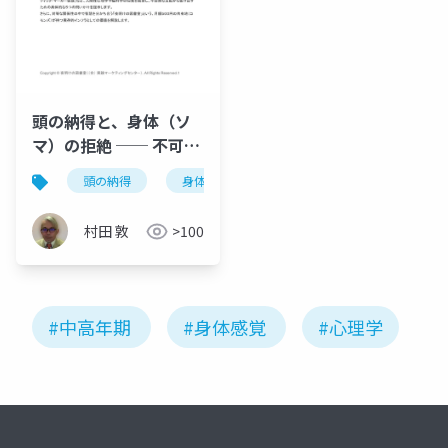
頭の納得と、身体（ソ
マ）の拒絶 ── 不可視
の支配を解体し、自ら
頭の納得
身体の拒絶
不可視の支配
赤い
の「赤い糸」を手繰り
寄せる心理学
村田 敦
>100
#中高年期
#身体感覚
#心理学