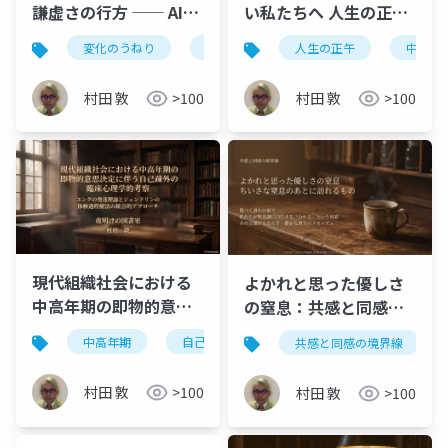
謙虚さの行方 ── AIと
い私たちへ 人生の正午
いう鏡の前に立ち、私
〜現代の中高年を襲う
変化のうねり
知的謙虚さ
人生の正午
凪の佇まい
中高年
自
たちが選ぶべき「凪」
脳と身体のミスマッ
の佇まい
チ〜
村田 敦
>100
村田 敦
>100
現代組織社会における
よかれと思った優しさ
中高年期の即物的意思
の窒息：共感と同感の
決定に伴う自己疎外の
境界線
中高年期
自己疎外
ユングの発達理論
体
共感と同感の境界線
臨床心理学的考察 〜ユ
ングの発達理論とジェ
村田 敦
>100
村田 敦
>100
ンドリンの体験過程療
法の統合的アプロー