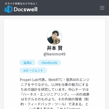
Ope
井本 賢
@kenimo49
生成ai
claudecode
aiエージェント
Propel-Lab代表。WebRTC・音声AIのエンジ
ニアをやりながら、LLMを仕事の戦力にする
ための設計を研究しています。中心テーマは
「ハーネス・エンジニアリング」——AIの成果
はモデルそのものより、その外側の環境（制
約・フィードバック・ツール）で決まる、と
いう考え方です。これとContext