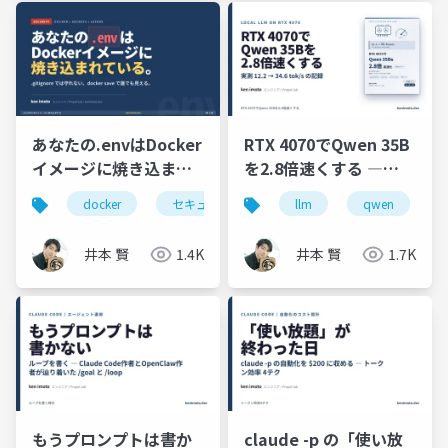
あなたの.envはDocker
RTX 4070でQwen 35B
イメージに焼き込ま
を2.8倍速くする ―
れ、誰でも抜き出せる
Ollamaの12.2 tok/sを
docker
セキュリティ
devsecops
llm
qwen
buildkit
― Dockerセキュリティ
34.6 tok/sに引き上げ
12枚
た実測ノート
井本 賢
1.4K
井本 賢
1.7K
もうプロンプトは書か
claude -p の「使い放