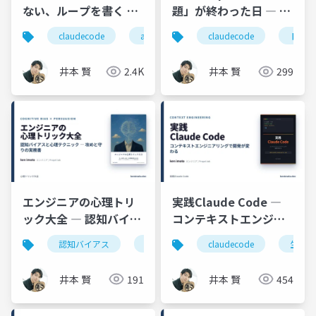
ない、ループを書く ―
題」が終わった日 ― 自
Claude Code作者と
動化を$200に収めるト
claudecode
aiエージェント
claudecode
生成ai
トーク
自動
OpenClaw作者が辿り
ークン効率4テク
着いた /goal と /loop
井本 賢
2.4K
井本 賢
299
エンジニアの心理トリ
実践Claude Code ―
ック大全 ― 認知バイア
コンテキストエンジニ
スと心理テクニック
アリングで開発が変わ
認知バイアス
心理学
エンジニア
claudecode
チーム
生成ai
（入門）
る（入門）
井本 賢
191
井本 賢
454