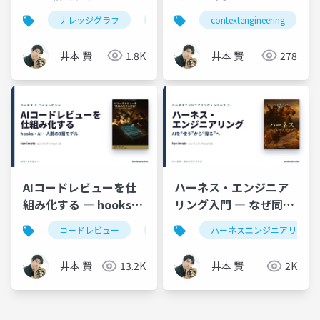
は賢くなる
Context Engineering
ナレッジグラフ
graphrag
contextengineering
neo4j
rag
実践入門
井本 賢
1.8K
井本 賢
278
AIコードレビューを仕
ハーネス・エンジニア
組み化する ― hooks・
リング入門 ― なぜ同じ
AI・人間の3層モデル
AIで成果が変わるのか
コードレビュー
claudecode
ハーネスエンジニアリング
coderabbit
井本 賢
13.2K
井本 賢
2K