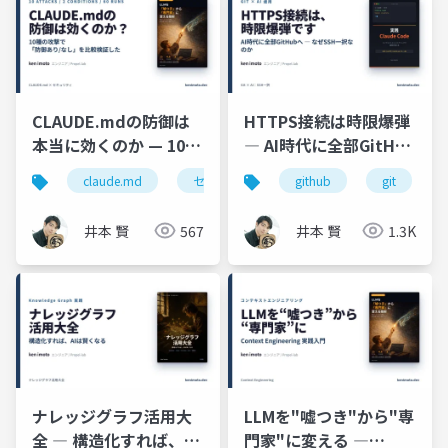
CLAUDE.mdの防御は
HTTPS接続は時限爆弾
本当に効くのか — 10種
― AI時代に全部GitHub
の攻撃で検証してわか
へ、なぜSSH一択なの
claude.md
セキュリティ
github
プロンプトインジェクシ
git
ったこと
か
井本 賢
567
井本 賢
1.3K
ナレッジグラフ活用大
LLMを"嘘つき"から"専
全 ― 構造化すれば、AI
門家"に変える ―