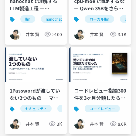
nanochatで理解する
cpu-moeで満足するな
LLM製造工程 ―
— Qwen 35Bをさらに
tokenizer訓練からチ
速くする3フラグ実測
llm
nanochat
機械学習
ローカルllm
生成ai
llama
ャットCLIまで、
(RTX 4070)
Karpathyの8,159行を
井本 賢
>100
井本 賢
3.1K
読み切る
1Passwordが渡してい
コードレビュー指摘300
ない2つのもの ― マス
件を3ヶ月分類したら効
ターパスワードと、チ
いていたのは2種類だけ
セキュリティ
1password
コードレビュー
暗号
認証
ハ
ーム共有鍵
だった ─ Bug/Spec死
守・残り4種類はPRか
井本 賢
3K
井本 賢
8.6K
ら外す