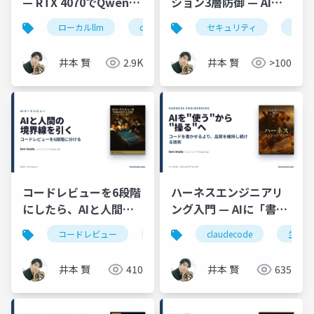
— RTX 4070でQwen
ション3層防御 — AIエ
3.5を全モデル検証
ージェント時代のセキ
ローカルllm
qwen
gpu
セキュリティ
ollama
プロ
ュリティ実践
井本 賢
2.9K
井本 賢
>100
コードレビューを6段階
ハーネスエンジニアリ
にしたら、AIと人間の
ング入門 — AIに「書か
分業が見えた
せる」から「品質を維
コードレビュー
claudecode
claudecode
生成ai
生成ai
ci
持し続ける」へ
井本 賢
410
井本 賢
635