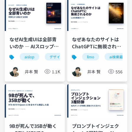
なぜAI生成UIは全部青
なぜあなたのサイトは
いのか ― AIスロップか
ChatGPTに無視される
ら脱出する技術（入
のか ― LLMO(AI検索最
aislop
デザイン
ui
llmo
フロントエンド
ai検索最適化
門）
適化)入門
井本 賢
1.1K
井本 賢
556
9Bが死んで35Bが動く
プロンプトインジェク