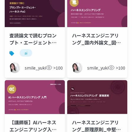
査読論文で読むプロン
ハーネスエンジニアリ
プト・エージェント・
ング_国内外論文_図解
ハーネス・PoC
_出典URL付き_文系向
ai
け.pptx
smile_yukiko_it
>100
smile_yukiko_it
>100
【講師版】AIハーネス
ハーネスエンジニアリ
エンジニアリング入門_
ング_原理原則_中堅理