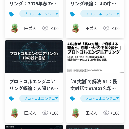
リング：2025年春の
リング概論：世の中の
3WEPが先導した「知性
AI活用手法とPEの決定
プロトコルエンジニアリング
プロンプトエンジニアリング
プロトコルエンジニアリン
を削り出す」対話型ル
的な境界線
ープの真髄
田栄人
>100
田栄人
>100
プロトコルエンジニア
[AI共創]で解決 #1：長
リング概論：人間とAI
文対話でのAIの忘却・
の思考を同期させる10
サボりを防ぐプロトコ
プロトコルエンジニアリング
プロンプトエンジニアリング
プロトコルエンジニアリン
の設計思想
ル設計
田栄人
>100
田栄人
>100