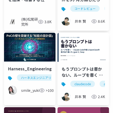
み エージェントハーネ
いていたのは2種類だけ
コードレビュー
ハ
スとは
だった ─ Bug/Spec死
守・残り4種類はPRか
(株)松尾研
井本 賢
8.6K
3.8K
ら外す
究所
Harness_Engineering
もうプロンプトは書か
ない、ループを書く ―
ハーネスエンジニアリング
Claude Code作者と
claudecode
aiエ
OpenClaw作者が辿り
smile_yukiko_it
>100
着いた /goal と /loop
井本 賢
2.4K