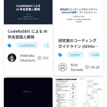
CodeRabbit による AI
伴走型個人開発
研究室のコーディング
ガイドライン (GitHub
coderabbit
aiコーディング
の運用・コードレビュ
python
matlab
Hidetaka
ー)
371
Okamoto
Koki
54.1K
Yamada