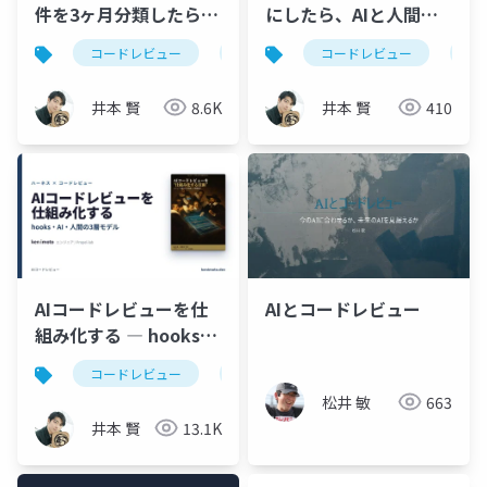
件を3ヶ月分類したら効
にしたら、AIと人間の
いていたのは2種類だけ
分業が見えた
コードレビュー
ハーネスエンジニアリング
コードレビュー
aiコ
cl
だった ─ Bug/Spec死
守・残り4種類はPRか
井本 賢
8.6K
井本 賢
410
ら外す
AIコードレビューを仕
AIとコードレビュー
組み化する ― hooks・
AI・人間の3層モデル
コードレビュー
claudecode
coderabbit
松井 敏
663
井本 賢
13.1K