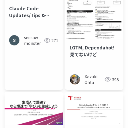
Claude Code
Updates/Tips &
CodeRabbit 15min
seesaw-
271
monster
LGTM, Dependabot!
見てないけど
Kazuki
398
Ohta