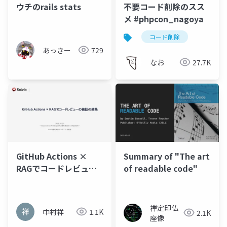
ウチのrails stats
不要コード削除のスス
メ #phpcon_nagoya
コード削除
あっきー
729
なお
27.7K
GitHub Actions ×
Summary of "The art
RAGでコードレビュー
of readable code"
の検証の結果
禅定印仏
中村祥
1.1K
2.1K
座像