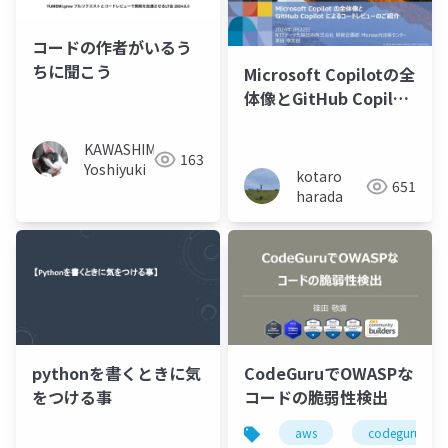
コードの作者がいるう
ちに聞こう
Microsoft Copilotの全
体像とGitHub Copilot
によるコードレビュー
のご紹介
KAWASHIMA
163
Yoshiyuki
kotaro
651
harada
pythonを書くときに気
CodeGuruでOWASPな
をつける事
コードの脆弱性検出
aws
codeguru