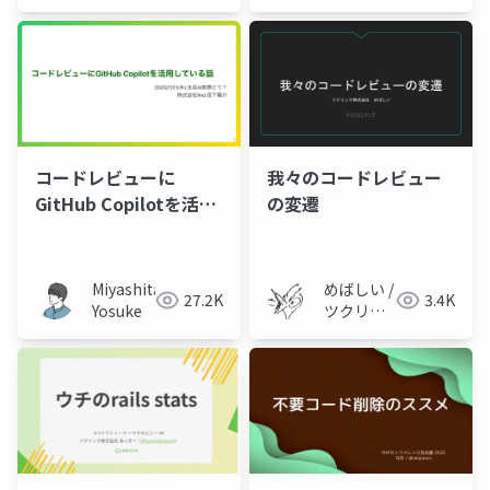
会社 技
術広報チ
ーム
コードレビューに
我々のコードレビュー
GitHub Copilotを活用
の変遷
している話
Miyashita
めばしい /
27.2K
3.4K
Yosuke
ツクリン
ク