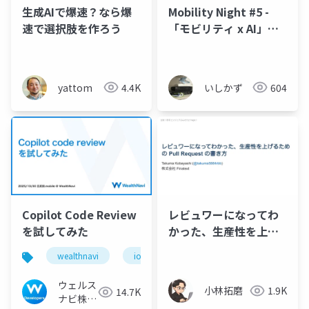
生成AIで爆速？なら爆
Mobility Night #5 -
速で選択肢を作ろう
「モビリティ x AI」
GitHub Copilotをもっ
と活用
yattom
4.4K
いしかず
604
Copilot Code Review
レビュワーになってわ
を試してみた
かった、生産性を上げ
るための Pull Request
wealthnavi
ios
ai
の書き方
ウェルス
小林拓磨
1.9K
14.7K
ナビ株式