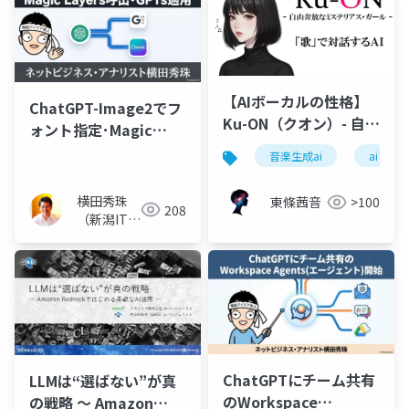
【AIボーカルの性格】
ChatGPT-Image2でフ
Ku-ON（クオン）- 自由
ォント指定･Magic
奔放なミステリアス・
Layers呼出･GPTs適用
音楽生成ai
ai
ガール –
横田秀珠
東條茜音
>100
208
（新潟ITコ
ンサルタン
ト）
ChatGPTにチーム共有
LLMは“選ばない”が真
のWorkspace
の戦略 〜 Amazon