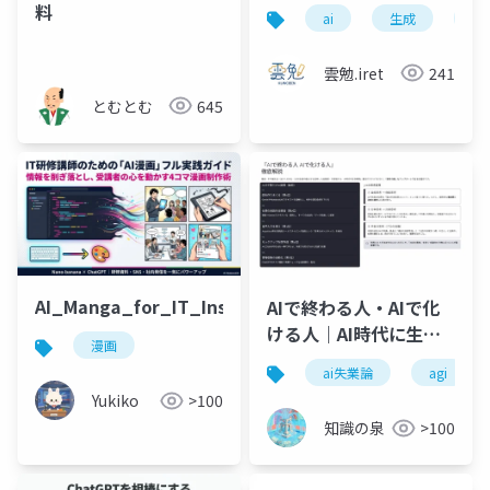
の正体は、計算だった
料
ai
生成
生成
〜
雲勉.iret
241
とむとむ
645
AI_Manga_for_IT_Instructors
AIで終わる人・AIで化
ける人｜AI時代に生き
漫画
残る3つの思考変革【完
ai失業論
agi
全解説】
Yukiko
>100
知識の泉
>100