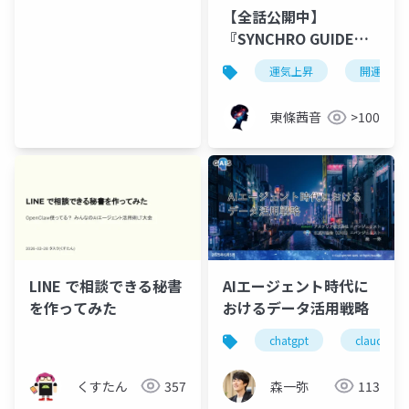
【全話公開中】
『SYNCHRO GUIDE』
（シンクロ・ガイド）-
運気上昇
開運
AIが見た、運の流れに
乗れる人 –
東條茜音
>100
LINE で相談できる秘書
AIエージェント時代に
を作ってみた
おけるデータ活用戦略
chatgpt
claude
くすたん
357
森一弥
113