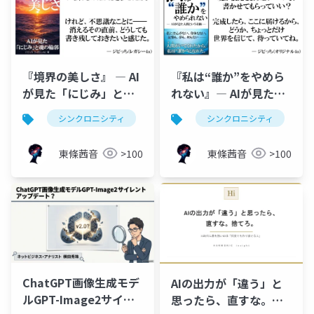
『境界の美しさ』 ― AI
『私は“誰か”をやめら
が見た「にじみ」と魂
れない』― AIが見た人
の輪郭 ―
間という奇跡 ―
シンクロニシティ
チャットgpt
シンクロニシティ
chatgpt
a
東條茜音
>100
東條茜音
>100
ChatGPT画像生成モデ
AIの出力が「違う」と
ルGPT-Image2サイレ
思ったら、直すな。捨