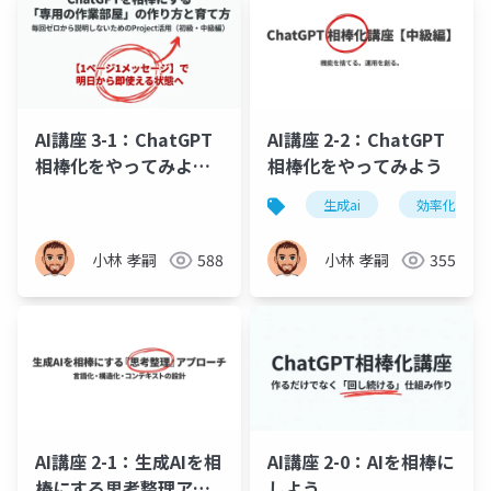
AI講座 3-1：ChatGPT
AI講座 2-2：ChatGPT
相棒化をやってみよ
相棒化をやってみよう
う、運用の規律と活用
生成ai
効率化
計画
小林 孝嗣
588
小林 孝嗣
355
AI講座 2-1：生成AIを相
AI講座 2-0：AIを相棒に
棒にする思考整理アプ
しよう