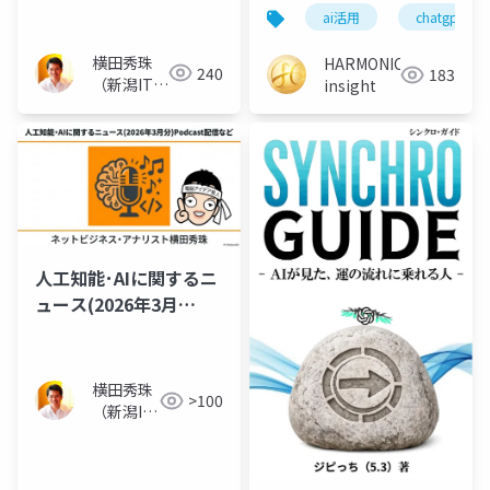
ントアップデート？
てろ。｜修正コストは
ai活用
chatgpt
作り直しの10倍
横田秀珠
HARMONIC
240
183
（新潟ITコ
insight
ンサルタン
ト）
人工知能･AIに関するニ
ュース(2026年3月
分)Podcast配信など
横田秀珠
>100
（新潟IT
コンサル
タント）