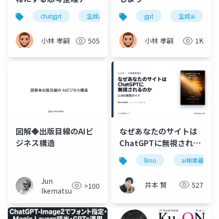
ローチ
chatgpt
生成ai
プロンプトエンジニアリング
gpt
生成ai
小林 孝嗣
505
小林 孝嗣
1K
図解◆出版目線のAIビ
なぜあなたのサイトは
ジネス構造
ChatGPTに無視される
のか ― LLMO(AI検索最
llmo
ai検索最適化
適化)入門
Jun
井本 賢
527
>100
Ikematsu