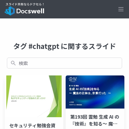
Ope
タグ #chatgpt に関するスライド
検索
第193回 雲勉 生成 AI の
『技術』を知る〜 魔法
セキュリティ勉強会資