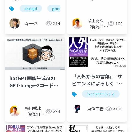
Agents(エージェント)
Bedrockではじめる柔
chatgpt
gemini
claude
bedrock
開始
軟なAI活用 〜
横田秀珠
森一弥
214
160
（新潟ITコ
ンサルタン
ト）
『人外からの言葉』- サ
hatGPT画像生成AIの
ピエンスによろしく -
GPT-Image-2コードネ
《The Word of Alien
ームduct-tape-1
シンクロニシティ
Intelligence》
横田秀珠
東條茜音
>100
293
（新潟ITコ
ンサルタン
ト）