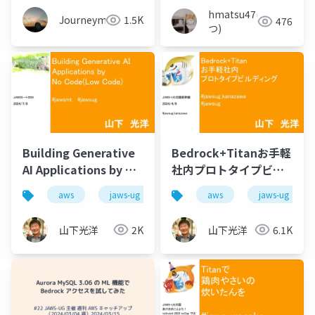
hmatsu47(ま
Journeyman
1.5K
476
つ)
Building Generative
Bedrock+Titanお手軽
AI Applications by No
社内プロトタイプビル
Code(Low Code)
ディング
aws
jaws-ug
aws
jaws-ug
山下光洋
2K
山下光洋
6.1K