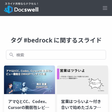
Ope
タグ #bedrock に関するスライド
検索
アマQとCC、Codex、
営業はつらいよ〜付き
Cursorの脆弱性レビュ
合いで始めたゴルフを