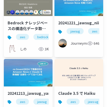
Bedrock ナレッジベー
20241221_jawsug_niiga
スの構造化データ取得
jawsug
aws
（Text to SQL）をや
aws
bedrock
ってみた
Journeyman
646
しの
3K
20241213_jawsug_yamanashi_lt_beajouneyman
Claude 3.5 で Haiku
aws
jawsug
amazon bedrock
aws
jaws-ug
bedrock