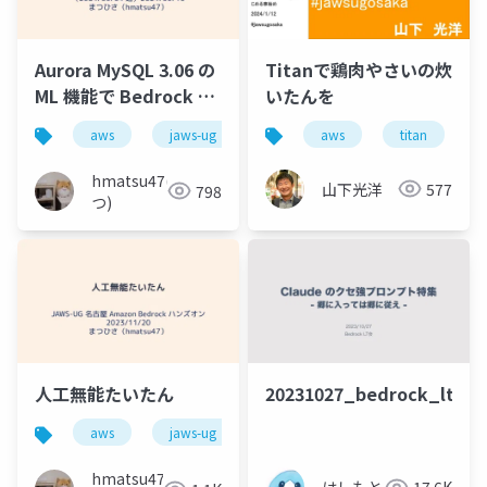
Aurora MySQL 3.06 の
Titanで鶏肉やさいの炊
ML 機能で Bedrock ア
いたんを
クセスを試してみた
aws
jaws-ug
aurora
aws
mysql
titan
bed
hmatsu47(ま
山下光洋
577
798
つ)
人工無能たいたん
20231027_bedrock_lt
aws
jaws-ug
bedrock
pgvector
hmatsu47(ま