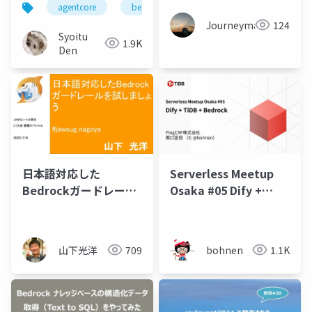
agentcore
bedrock
Journeyman
124
Syoitu
1.9K
Den
日本語対応した
Serverless Meetup
Bedrockガードレール
Osaka #05 Dify +
を試しましょう
TiDB + Bedrockパート
資料
山下光洋
709
bohnen
1.1K