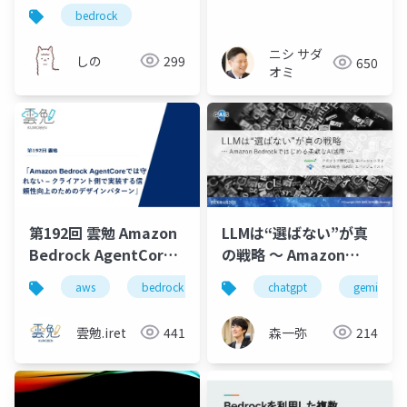
ー機能をOWASPベンチ
続けるためのエージェ
bedrock
で比較
ント構築珍道中〜
ニシ サダ
しの
299
650
オミ
第192回 雲勉 Amazon
LLMは“選ばない”が真
Bedrock AgentCore
の戦略 〜 Amazon
では守れない – クライ
Bedrockではじめる柔
aws
bedrock
agentcore
chatgpt
とは
gemini
マ
アント側で実装する信
軟なAI活用 〜
頼性向上のためのデザ
雲勉.iret
441
森一弥
214
インパターン