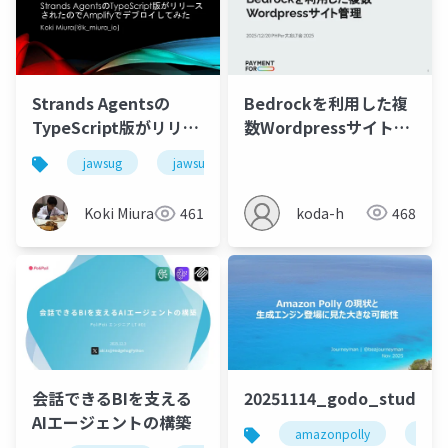
Bedrockを利用した複
Strands Agentsの
数Wordpressサイト管
TypeScript版がリリー
理
スされたのでAmplify
jawsug
jawsug_nagoya
でデプロイしてみた
koda-h
468
Koki Miura
461
会話できるBIを支える
20251114_godo_study_
AIエージェントの構築
amazonpolly
bedr