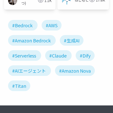
はしもと
17.6K
1.1K
つ)
#Bedrock
#AWS
#Amazon Bedrock
#生成AI
#Serverless
#Claude
#Dify
#AIエージェント
#Amazon Nova
#Titan