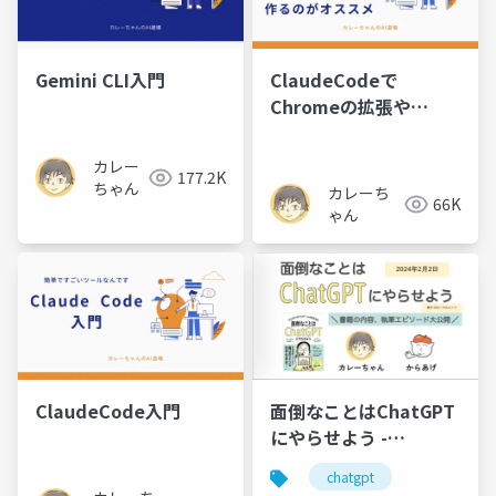
Gemini CLI入門
ClaudeCodeで
Chromeの拡張や
Discordのbotを作るの
がオススメ
カレー
177.2K
ちゃん
カレーち
66K
ゃん
ClaudeCode入門
面倒なことはChatGPT
にやらせよう -
Forkwell Library
chatgpt
#42（後半）