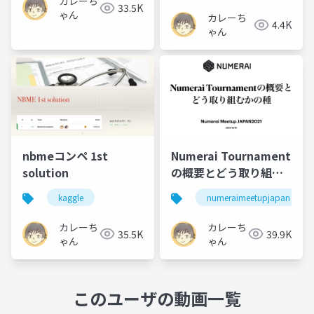
カレーち
33.5K
ゃん
カレーち
4.4K
ゃん
nbmeコンペ 1st
Numerai Tournament
solution
の概要とどう取り組む
かの種
kaggle
numeraimeetupjapan
カレーち
カレーち
35.5K
39.9K
ゃん
ゃん
このユーザの動画一覧