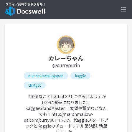
Ope
カレーちゃん
@currypurin
numeraimeetupjapan
kaggle
chatgpt
『面倒なことはChatGPTにやらせよう』が
1/29に発売になりました。
KaggleGrandMaster。 要望や質問などなん
でも：
http://marshmallow-
qa.com/currypurin
まで。 Kaggleスタートブ
ックとKaggleのチュートリアル第6版を執筆
しました。