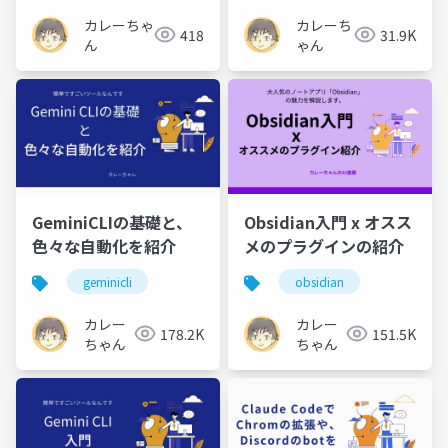
カレーちゃ
カレーち
418
31.9K
ん
ゃん
GeminiCLIの基礎と、
Obsidian入門 x オスス
色々な自動化を紹介
メのプラグインの紹介
geminicli
obsidian
カレー
カレー
178.2K
151.5K
ちゃん
ちゃん