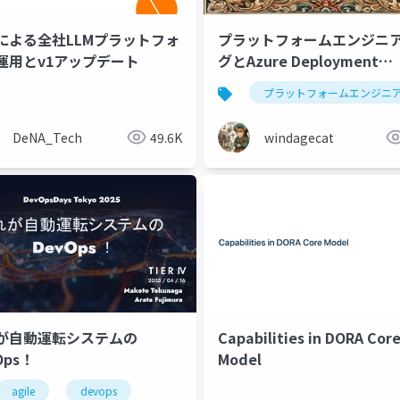
fyによる全社LLMプラットフォ
プラットフォームエンジニ
運用とv1アップデート
グとAzure Deployment
Environmentの活用方法
m
teamtopology
プラットフォームエンジニ
DeNA_Tech
49.6K
windagecat
が自動運転システムの
Capabilities in DORA Cor
Ops！
Model
agile
devops