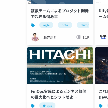
複数チームによるプロダクト開発
Di
で起きる悩み事
ーム
agile
hotel
devops
tea
藤井崇介
1.1K
FinOps実践によるビジネス価値
これ
の最大化へとシフトせよ
Dev
#NEXTVMware資産
finops