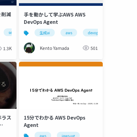
を削減
手を動かして学ぶAWS AWS
DevOps Agent
ersource
ges
security
生成ai
aws
devops
システム
Kento Yamada
501
1.3K
5年ラス
15分でわかる AWS DevOps
Agent
aws
jaws-ug