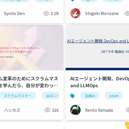
Syoitu Den
3.2K
Shigeki Morizane
ム変革のためにスクラムマス
AIエージェント開発、DevO
を学んだら、自分が変わって
and LLMOps
ムも変わった
スクラムマスター
qaエンジニア
チーム変革
生成ai
azure
自己変革
ハシカズ
326
Kento Yamada