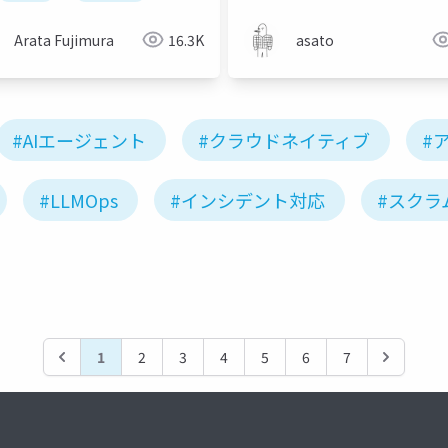
Arata Fujimura
16.3K
asato
#AIエージェント
#クラウドネイティブ
#
#LLMOps
#インシデント対応
#スクラ
1
2
3
4
5
6
7