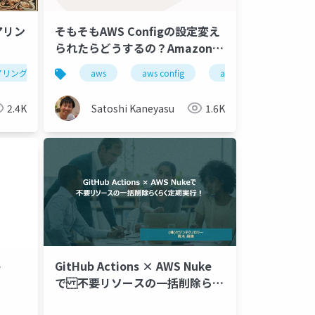
アリン
そもそもAWS Configの設定変え
られたらどうするの？Amazon
EventBridgeでマネコンの操作
アリング
azure
aws
azure pipeline
aws config
amazon eventbridge
を監視する
2.4K
Satoshi Kaneyasu
1.6K
e
GitHub Actions × AWS Nuke
で 不要リソースの一括削除らく
らく定期実行！