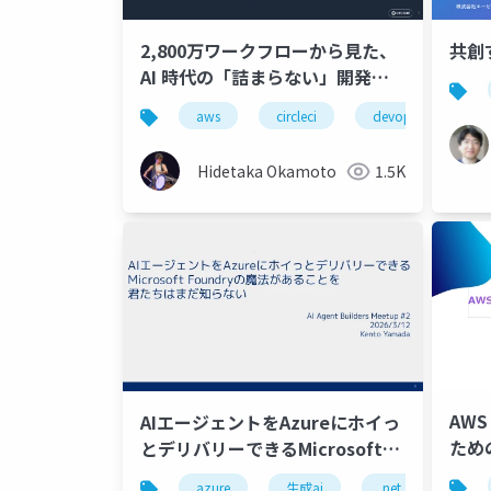
2,800万ワークフローから見た、
共創
AI 時代の「詰まらない」開発戦
略
aws
circleci
devops
a
Hidetaka Okamoto
1.5K
AWS
AIエージェントをAzureにホイっ
ための
とデリバリーできるMicrosoft
Foundryの魔法があることを君た
azure
生成ai
.net