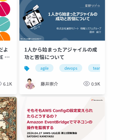
だよ
1人から始まったアジャイルの成
E 組
功と苦悩について
agile
devops
team
chasm
6.1K
藤井崇介
0.9K