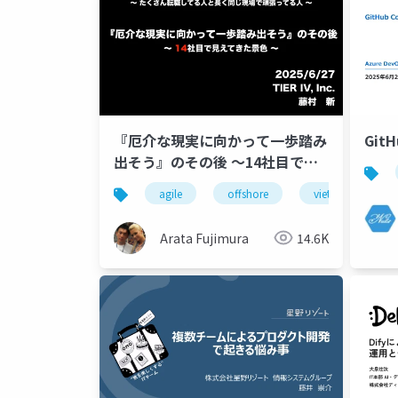
『厄介な現実に向かって一歩踏み
Git
出そう』のその後 〜14社目で見
えてきた景色〜
agile
offshore
vietnam
Arata Fujimura
14.6K