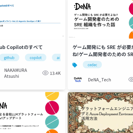
Hub Copilotのすべて
ゲーム開発にも SRE が必要
ね!ゲーム開発者のための SR
github
copilot
ai
織を作った話
devops
cedec
NAKAMURA
13.4K
Atsushi
DeNA_Tech