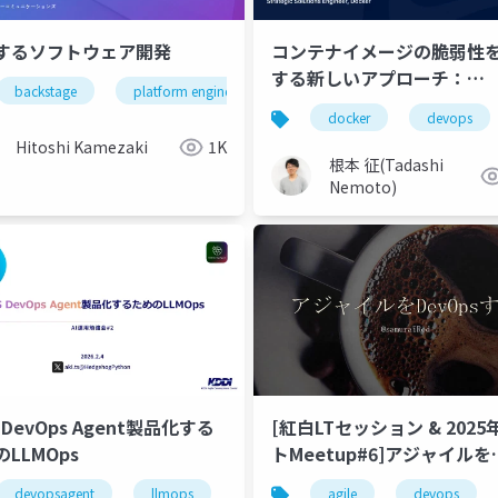
するソフトウェア開発
コンテナイメージの脆弱性
する新しいアプローチ：
backstage
platform engineering
team topologies
inn
Hardened Container Ima
i駆動開発
docker
devops
Hitoshi Kamezaki
1K
根本 征(Tadashi
Nemoto)
 DevOps Agent製品化する
[紅白LTセッション & 202
LLMOps
トMeetup#6]アジャイルを
DevOpsする
devopsagent
llmops
agile
devops