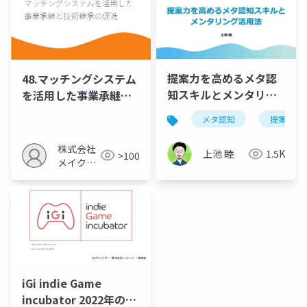
提案力を高めるメタ認
48.マッチングシステム
知スキルとメンタリン
を活用した事業承継と
グ活用法
技術継承の促進
メタ認知
提案力
株式会社
上池 睦
1.5K
>100
メイクア
ップ
iGi indie Game
incubator 2022年の第