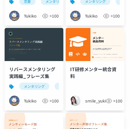
恋愛
メンタリング
メンタリング
寄り
愛編・メンタリング編
でそのまま使える、21
カテゴリ132フレーズ
Yukiko
>100
Yukiko
>100
リバースメンタリング
IT研修メンター統合資
実践編_フレーズ集
料
メンタリング
リバースメンタリング
Yukiko
>100
smile_yukiko_it
>100