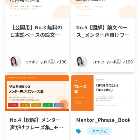
【公開用】No.3 無料の
No.5【図解】論文ベー
日本語ベースの論文を
ス_メンター声掛けフレ
参考
ーズ集
_MenteeMode_Phrases_Part3
smile_yukiko_it
>100
smile_yukiko_it
>100
No.4【図解】メンター
Mentor_Phrase_Book
声がけフレーズ集_モー
カナダ式
ドレベル別_ver2