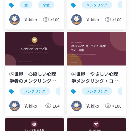
ズ集 科学的知見に基づ
タリング名言集心理学
愛
恋愛
メンタリング
メンタリング
サイエンスコミュ
愛
く恋人コミュニケーシ
者・世界の賢者・女神
ョン＆メンタリング
と菩薩のことばから、
Yukiko
>100
Yukiko
>100
口頭で届ける一言を
⑤世界一心優しい心理
④世界一やさしい心理
学者のメンタリング・
学メンタリング・コー
フレーズ集ビジネス編
チング・恋愛 フレーズ
メンタリング
仏教
メンタリング
仏教
× 恋人編 × 浄土真宗の
集「問いかけ」「受
こころ _ Business ・
容」「肯定」で、相手
Yukiko
164
Yukiko
>100
Romance ・ Words of
の心をひらく言葉の技
Buddhist
術 (20260805).pptx
Compassion