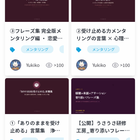
③フレーズ集 完全版メ
②受け止める力メンタ
ンタリング編 ・ 恋愛編
リングの言葉 × 心理学
・ 日常編浄土真宗の発
の実証研究浄土真宗の
メンタリング
仏教
メンタリング
想に着想を得た「あり
発想を、エビデンスで
のままを受け止める」
裏付け
Yukiko
>100
Yukiko
>100
言葉たち
①「ありのままを受け
【公開】うさうさ研修
止める」言葉集 浄土
工房_寄り添いフレーズ
真宗に着想を得た、恋
集 研修・面談・OJT