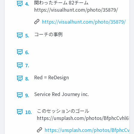
関わったチーム 82チーム
4.
https://visualhunt.com/photo/35879/
https://visualhunt.com/photo/35879/
コーチの事例
5.
6.
7.
Red = ReDesign
8.
Service Red Journey inc.
9.
このセッションのゴール
10.
https://unsplash.com/photos/BfphcCvhl6E
https://unsplash.com/photos/BfphcCvh