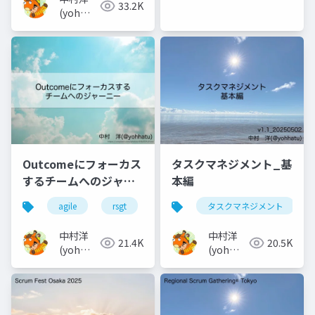
33.2K
(yoh
nakamura)
Outcomeにフォーカス
タスクマネジメント_基
するチームへのジャー
本編
ニー
agile
rsgt
タスクマネジメント
中村洋
中村洋
21.4K
20.5K
(yoh
(yoh
nakamura)
nakamura)