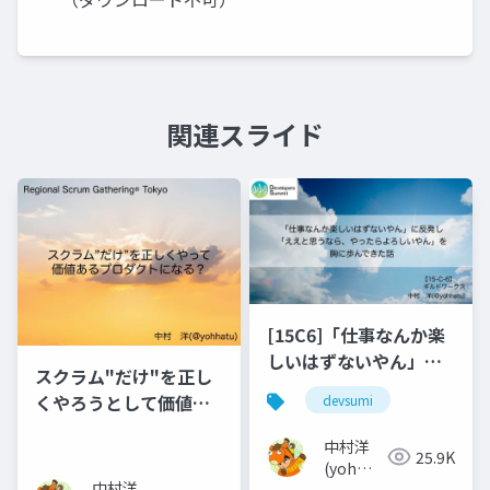
関連スライド
[15C6]「仕事なんか楽
しいはずないやん」に
スクラム"だけ"を正し
反発し「ええと思うな
くやろうとして価値あ
devsumi
ら、やったらよろしい
るプロダクトになるか
やん」を胸に歩んでき
中村洋
な？
25.9K
た話_2
(yoh
中村洋
nakamura)