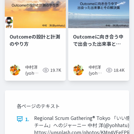
Outcomeの設計と計測
Outcomeに向き合う中
のやり方
で出会った出来事とそ
の解決案
中村洋
中村洋
19.7K
18.4K
(yoh
(yoh
nakamura)
nakamura)
各ページのテキスト
Regional Scrum Gathering® Tokyo 「いい
1.
チーム」へのジャーニー 中村 洋(@yohhatu)
https://unsplash.com/photos/KMn4VEeEPR8