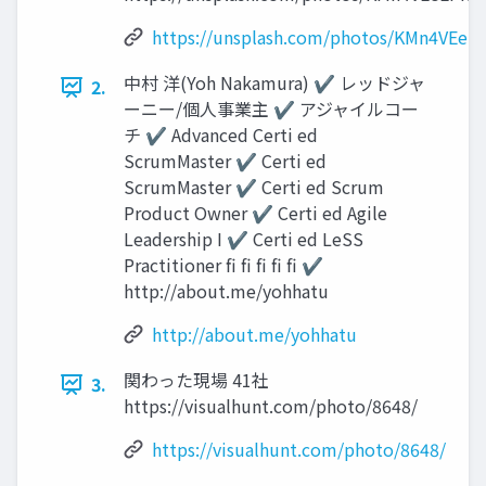
https://unsplash.com/photos/KMn4VEeE
中村 洋(Yoh Nakamura) ✔ レッドジャ
2.
ーニー/個人事業主 ✔ アジャイルコー
チ ✔ Advanced Certi ed
ScrumMaster ✔ Certi ed
ScrumMaster ✔ Certi ed Scrum
Product Owner ✔ Certi ed Agile
Leadership I ✔ Certi ed LeSS
Practitioner fi fi fi fi fi ✔
http://about.me/yohhatu
http://about.me/yohhatu
関わった現場 41社
3.
https://visualhunt.com/photo/8648/
https://visualhunt.com/photo/8648/