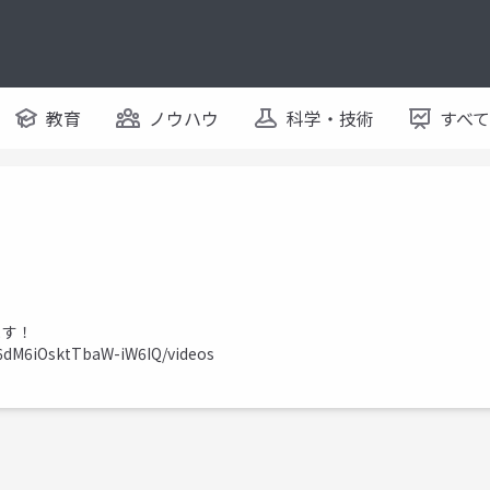
教育
ノウハウ
科学・技術
すべ
ます！
6dM6iOsktTbaW-iW6IQ/videos