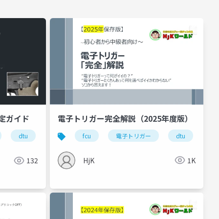
電子トリガー完全解説（2025年度版）
設定ガイド
fcu
電子トリガー
dtu
t2
dtu
airsoft
不知火商店
陽炎
HjK
1K
132