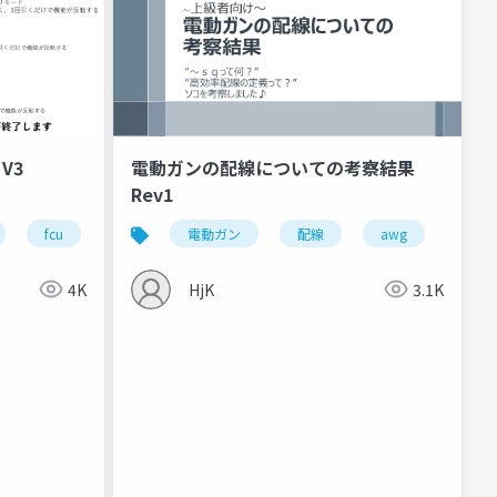
 V3
電動ガンの配線についての考察結果
Rev1
fcu
airsoft
電動ガン
eshooter
配線
awg
ptfe
4K
HjK
3.1K