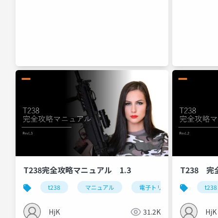
T238完全攻略マニュアル 1.3
T238 
t238
マニュアル
電子トリガー
dtu
t238
HjK
31.2K
HjK