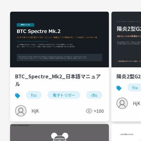
BTC_Spectre_Mk2_日本語マニュア
陽炎2型G
ル
fcu
fcu
電子トリガー
dtu
HjK
HjK
>100