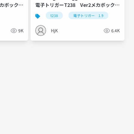
メカボックス
電子トリガーT238 Ver2メカボックス
用 V1.9 マニュアル
t238
電子トリガー 1.9
9K
HjK
6.4K