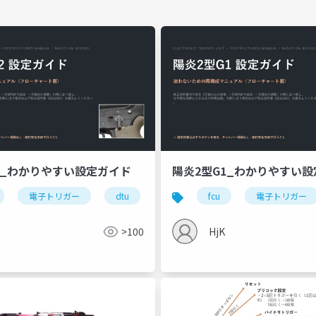
2_わかりやすい設定ガイド
陽炎2型G1_わかりやすい
電子トリガー
dtu
不知火商店
fcu
陽炎
電子トリガー
>100
HjK