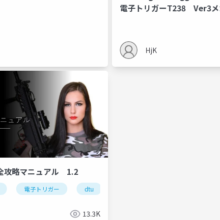
電子トリガーT238 Ver3
用 V1.9 マニュアル
HjK
完全攻略マニュアル 1.2
fcu
電子トリガー
dtu
fcu
13.3K