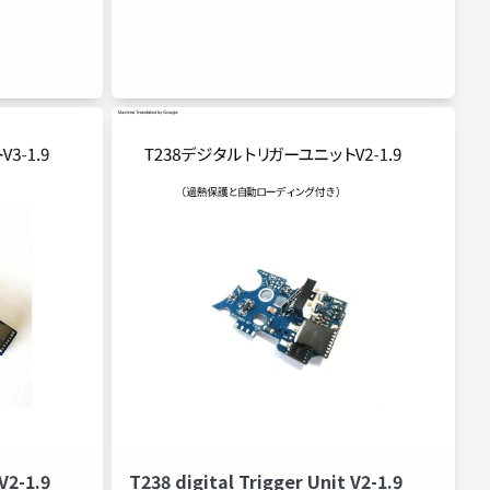
out
fcu
dtm
マニュアル
gate
perun
不知火商店
jefftron
gate
jefftron
t V2-1.9
T238 digital Trigger Unit V2-1.9