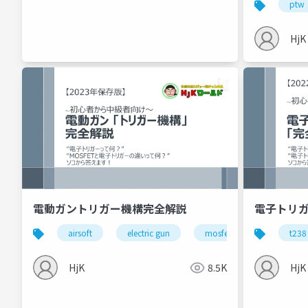
ptw
HjK
電動ガントリガー機構完全解説
電子トリガ
airsoft
electric gun
mosfet
trigger me
t238
HjK
8.5K
HjK