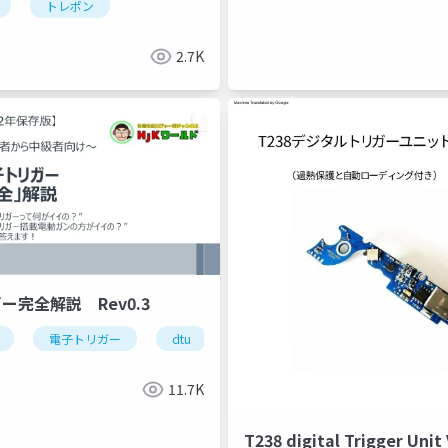
トレポン
2.7K
ー完全解説 Rev0.3
chanism
電子トリガー
customization
dtu
t238
fcu
電子トリガー
不知火商店
dtu
big-
11.7K
T238 digital Trigger Uni