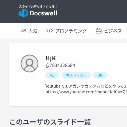
人気
プログラミング
ビジネス
HjK
@7834328684
fcu
電子トリガー
dtu
Youtubeでエアガンのカスタムなどをやって
https://www.youtube.com/channel/UCwcQ
このユーザのスライド一覧