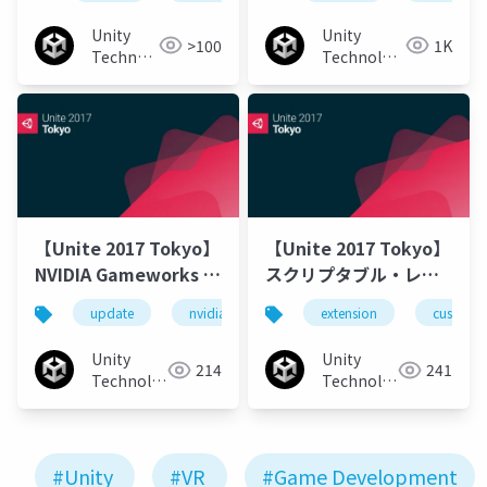
ディターのためのデザ
クの実現方法
イン
Unity
Unity
>100
1K
Technologies
Technologies
Japan
Japan
【Unite 2017 Tokyo】
【Unite 2017 Tokyo】
NVIDIA Gameworks ア
スクリプタブル・レン
ップデートおよびAnsel
ダーパイプラインのカ
update
nvidia
unity
extension
unity3d
customi
ans
とVRWorksの紹介
スタマイズと拡張
Unity
Unity
214
241
Technologies
Technologies
Japan
Japan
#Unity
#VR
#Game Development