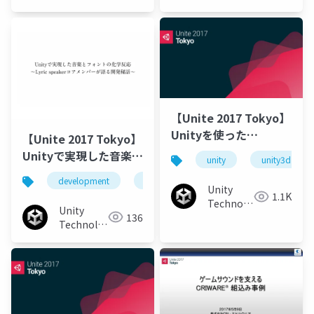
Japan
Japan
【Unite 2017 Tokyo】
Unityを使った
【Unite 2017 Tokyo】
Nintendo Switch™ロ
Unityで実現した音楽と
unity
unity3d
ーンチタイトル制作～
フォントの化学反応 ～
development
music
font
unity
スーパーボンバーマンR
Lyric speakerコアメン
Unity
1.1K
の事例～
Technologies
バーが語る開発秘話～
Unity
136
Japan
Technologies
Japan