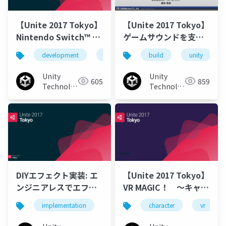
【Unite 2017 Tokyo】
【Unite 2017 Tokyo】
Nintendo Switch™ 本
ゲームサウンドを支え
体同時発売必達、家庭
るCRIWARE組込み事例
development
rpg
unity
build
unity3d
unity
用向けRPG「いけにえ
と雪のセツナ」開発の
Unity
Unity
605
859
裏側
Technologies
Technologies
Japan
Japan
DIYエフェクト実装: エ
【Unite 2017 Tokyo】
ンジニアレスでエフェ
VR MAGIC！ ～キャラ
クトを組み込める環境
クターに命を吹き込ん
implementation
effect
character
unity
unity3d
vr
づくり
だこの4年間の記録～