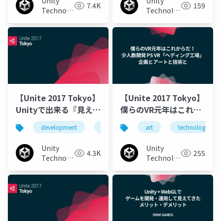
Unity
Unity
7.4K
159
Technologies
Technologies
Japan
Japan
【Unite 2017 Tokyo】
【Unite 2017 Tokyo】
Unityで出来る『見える
僕らのVR元年はこれか
開発』のススメ 〜ス
らだ！少人数開発 PS
development
example
art
smartphone
technology
unit
マホゲーム「ららマ
VR「ヘディング工場」
ジ」開発事例〜
企画とアートと技術
Unity
Unity
4.3K
255
と。
Technologies
Technologies
Japan
Japan