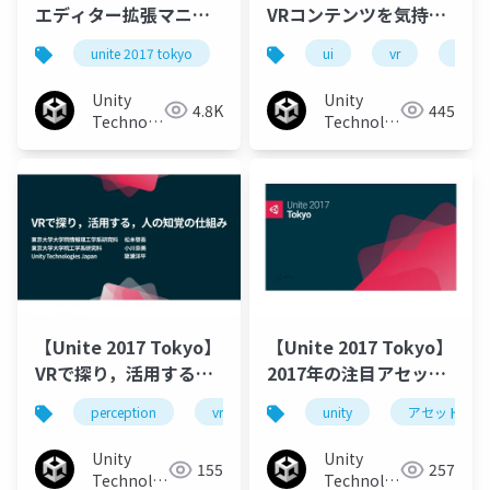
エディター拡張マニア
VRコンテンツを気持ち
クス2018
よくプレイさせるため
unite 2017 tokyo
unite tokyo 2018
ui
vr
unitetokyo
unity
のUI実装ガイド
Unity
Unity
4.8K
445
Technologies
Technologies
Japan
Japan
【Unite 2017 Tokyo】
【Unite 2017 Tokyo】
VRで探り，活用する，
2017年の注目アセット
人の知覚の仕組み
100連発
perception
vr
unity
unity
unity3d
アセット
知
Unity
Unity
155
257
Technologies
Technologies