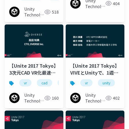
Webと現在と未来
Unity
404
処
Technologies
Unity
518
Japan
Technologies
Japan
【Unite 2017 Tokyo】
【Unite 2017 Tokyo】
3次元CAD VR化最速ツ
VIVEとUnityで、1週間
ールの秘密
で作る漫才VR
vr
cad
unity
unity3d
vr
unity
unite 2017
un
Unity
Unity
160
402
Technologies
Technologies
Japan
Japan