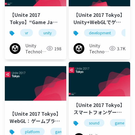
【Unite 2017
【Unite 2017 Tokyo】
Tokyo】“Game Jam x
Unity+WebGLでゲー
VR x Unity”『Dead
ムを開発・運用して見
vr
unity
gamejam
development
ゲームジャム
gam
Hungry』のレシピ
えてきたメリット・デ
メリット
Unity
Unity
198
3.7K
Technologies
Technologies
Japan
Japan
【Unite 2017 Tokyo】
スマートフォンゲーム
【Unite 2017 Tokyo】
「夢幻のラビリズ」開
WebGL：ゲームプラッ
sound
game
発秘話と動画・サウン
トフォームとしての
platform
game
wed
unity
unity
ドミドルウェアの使い