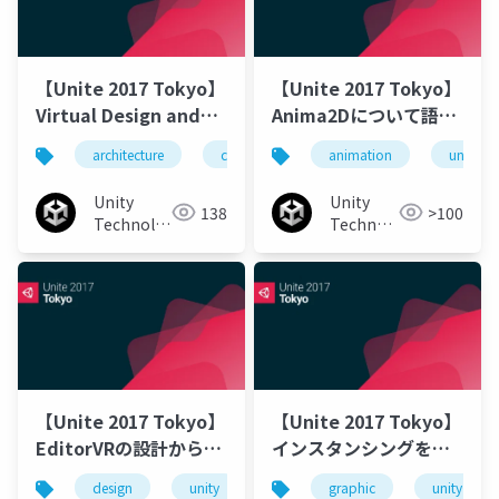
【Unite 2017 Tokyo】
【Unite 2017 Tokyo】
Virtual Design and
Anima2Dについて語る
Construction + AR/VR
で！2Dアニメーション
architecture
construction
animation
vr
ar
unity
u
～建築におけるUnity活
の未来
用事例～
Unity
Unity
138
>100
Technologies
Technologies
Japan
Japan
【Unite 2017 Tokyo】
【Unite 2017 Tokyo】
EditorVRの設計から学
インスタンシングを用
んだこと：使えるVRエ
いた美麗なグラフィッ
design
unity
デザイン
graphic
unity3d
unity
u