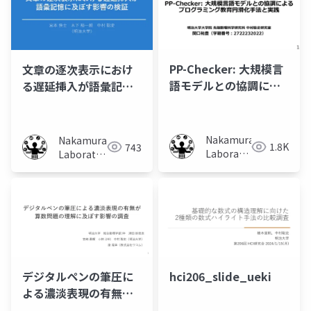
PP-Checker: 大規模言
文章の逐次表示におけ
語モデルとの協調によ
る遅延挿入が語彙記憶
るプログラミング教育
に及ぼす影響の検証
円滑化手法と実践
Nakamura
Nakamura
1.8K
743
Laboratory
Laboratory
(Meiji
(Meiji
University)
University)
デジタルペンの筆圧に
hci206_slide_ueki
よる濃淡表現の有無が
算数問題の理解に及ぼ