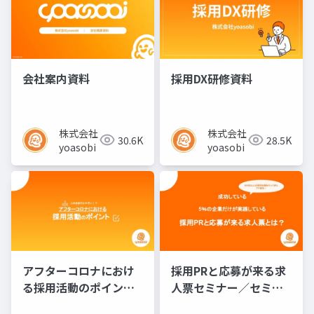
会社案内資料
採用DX研修資料
株式会社
株式会社
30.6K
28.5K
yoasobi
yoasobi
アフターコロナにおけ
採用PRと応募が来る求
る採用活動のポイント
人票セミナー／セミナ
／セミナー資料
ー資料