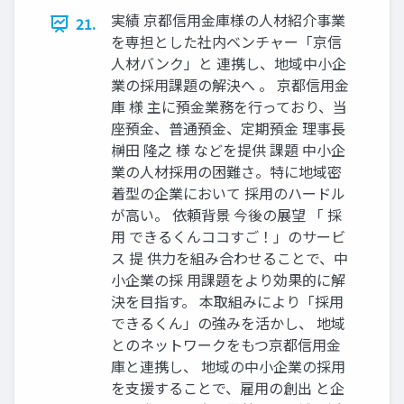
実績 京都信用金庫様の人材紹介事業
21.
を専担とした社内ベンチャー「京信
人材バンク」と 連携し、地域中小企
業の採用課題の解決へ 。 京都信用金
庫 様 主に預金業務を行っており、当
座預金、普通預金、定期預金 理事長
榊田 隆之 様 などを提供 課題 中小企
業の人材採用の困難さ。特に地域密
着型の企業において 採用のハードル
が高い。 依頼背景 今後の展望 「 採
用 できるくんココすご！」のサービ
ス 提 供力を組み合わせることで、中
小企業の採 用課題をより効果的に解
決を目指す。 本取組みにより「採用
できるくん」の強みを活かし、 地域
とのネットワークをもつ京都信用金
庫と連携し、 地域の中小企業の採用
を支援することで、雇用の創出 と企