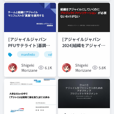
[アジャイルジャパン
[アジャイルジャパン
PFUサテライト]基調講
2024]組織をアジャイル
演
にしていくのに プロジ
manifesto
value
principles
process imp
ェクトファシリテーシ
ョンが必要ないわけが
Shigeki
Shigeki
6.1K
5.8K
ない
Morizane
Morizane