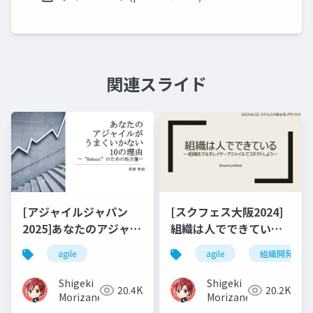
関連スライド
[アジャイルジャパン
[スクフェス大阪2024]
2025]あなたのアジャイ
組織は人でできている
ルがうまくいかない10
～組織をマルチレイヤ
agile
agile
組織開発
の理由～"Reboot"のた
ーアジャイルでコネク
めの処方箋～
トしよう～
Shigeki
Shigeki
20.4K
20.2K
Morizane
Morizane