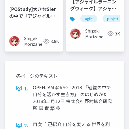
【アジャイルラーニン
グウィーク】アジャイ
[POStudy]大きなSIer
ル型プロジェクトのた
の中で「アジャイルな
agile
project
めのアダプティブプロ
開発で飯を食う」まで
ジェクトマネジメント
の歩み
Shigeki
3K
Morizane
Shigeki
3.6K
Morizane
各ページのテキスト
OPENJAM @RSGT2018 「組織の中で
1.
自分を活かす生き方」 のはじめかた
2018年1月12日 株式会社野村総合研究
所 森 實 繁 樹
目次 自己紹介 自分を変える 世界を利
2.