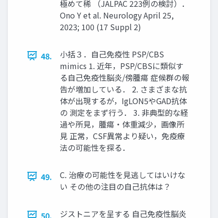
極めて稀 （JALPAC 223例の検討）．
Ono Y et al. Neurology April 25,
2023; 100 (17 Suppl 2)
小括３．自己免疫性 PSP/CBS
48.
mimics 1. 近年，PSP/CBSに類似す
る自己免疫性脳炎/傍腫瘍 症候群の報
告が増加している． 2. さまざまな抗
体が出現するが，IgLON5やGAD抗体
の 測定をまず行う． 3. 非典型的な経
過や所見，腫瘍・体重減少，画像所
見 正常，CSF異常より疑い，免疫療
法の可能性を探る．
C. 治療の可能性を見逃してはいけな
49.
い その他の注目の自己抗体は？
ジストニアを呈する 自己免疫性脳炎
50.