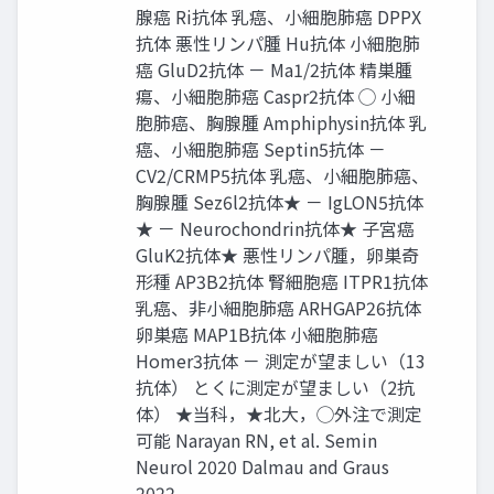
腺癌 Ri抗体 乳癌、小細胞肺癌 DPPX
抗体 悪性リンパ腫 Hu抗体 小細胞肺
癌 GluD2抗体 － Ma1/2抗体 精巣腫
瘍、小細胞肺癌 Caspr2抗体 ◯ 小細
胞肺癌、胸腺腫 Amphiphysin抗体 乳
癌、小細胞肺癌 Septin5抗体 －
CV2/CRMP5抗体 乳癌、小細胞肺癌、
胸腺腫 Sez6l2抗体★ － IgLON5抗体
★ － Neurochondrin抗体★ 子宮癌
GluK2抗体★ 悪性リンパ腫，卵巣奇
形種 AP3B2抗体 腎細胞癌 ITPR1抗体
乳癌、非小細胞肺癌 ARHGAP26抗体
卵巣癌 MAP1B抗体 小細胞肺癌
Homer3抗体 － 測定が望ましい（13
抗体） とくに測定が望ましい（2抗
体） ★当科，★北大，◯外注で測定
可能 Narayan RN, et al. Semin
Neurol 2020 Dalmau and Graus
2022