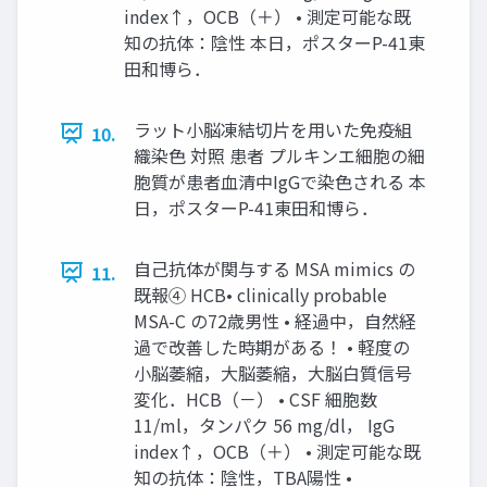
index↑，OCB（＋） • 測定可能な既
知の抗体：陰性 本日，ポスターP-41東
田和博ら．
ラット小脳凍結切片を用いた免疫組
10.
織染色 対照 患者 プルキンエ細胞の細
胞質が患者血清中IgGで染色される 本
日，ポスターP-41東田和博ら．
自己抗体が関与する MSA mimics の
11.
既報④ HCB• clinically probable
MSA-C の72歳男性 • 経過中，自然経
過で改善した時期がある！ • 軽度の
小脳萎縮，大脳萎縮，大脳白質信号
変化．HCB（－） • CSF 細胞数
11/ml，タンパク 56 mg/dl， IgG
index↑，OCB（＋） • 測定可能な既
知の抗体：陰性，TBA陽性 •