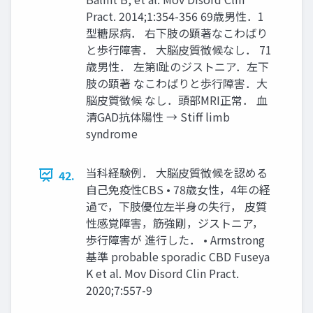
Pract. 2014;1:354-356 69歳男性．1
型糖尿病． 右下肢の顕著なこわばり
と歩行障害． 大脳皮質徴候なし． 71
歳男性． 左第Ⅰ趾のジストニア．左下
肢の顕著 なこわばりと歩行障害．大
脳皮質徴候 なし．頭部MRI正常． 血
清GAD抗体陽性 → Stiff limb
syndrome
当科経験例． 大脳皮質徴候を認める
42.
自己免疫性CBS • 78歳女性，4年の経
過で，下肢優位左半身の失行， 皮質
性感覚障害，筋強剛，ジストニア，
歩行障害が 進行した． • Armstrong
基準 probable sporadic CBD Fuseya
K et al. Mov Disord Clin Pract.
2020;7:557-9