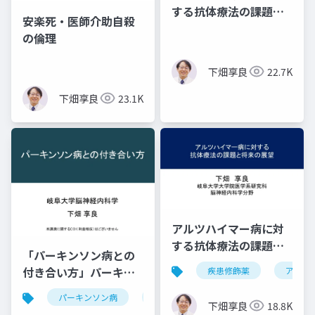
する抗体療法の課題と
安楽死・医師介助自殺
将来の展望 ―３つの
の倫理
疑問―
下畑享良
22.7K
下畑享良
23.1K
アルツハイマー病に対
する抗体療法の課題と
「パーキンソン病との
将来の展望・改訂版
付き合い方」パーキン
疾患修飾薬
アルツ
ソン病健康教室 in 岡山
パーキンソン病
治療法
運動症状
非運動
下畑享良
18.8K