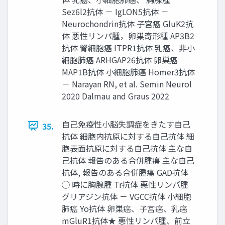
Sez6l2抗体 － IgLON5抗体 －
Neurochondrin抗体 子宮癌 GluK2抗
体 悪性リンパ腫，卵巣奇形種 AP3B2
抗体 腎細胞癌 ITPR1抗体 乳癌、非小
細胞肺癌 ARHGAP26抗体 卵巣癌
MAP1B抗体 小細胞肺癌 Homer3抗体
－ Narayan RN, et al. Semin Neurol
2020 Dalmau and Graus 2022
自己免疫性小脳失調症をきたす自己
35.
抗体 細胞内抗原に対する自己抗体 細
胞表面抗原に対する自己抗体 主な自
己抗体 報告のある合併腫瘍 主な自己
抗体, 報告のある合併腫瘍 GAD抗体
◯ 時に胸腺腫 Tr抗体 悪性リンパ腫
グリアジン抗体 － VGCC抗体 小細胞
肺癌 Yo抗体 卵巣癌、子宮癌、乳癌
mGluR1抗体★ 悪性リンパ腫、前立