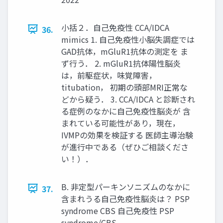
小括２．自己免疫性 CCA/IDCA
36.
mimics 1. 自己免疫性小脳失調症では
GAD抗体，mGluR1抗体の測定を ま
ず行う． 2. mGluR1抗体陽性脳炎
は，前駆症状，味覚障害，
titubation， 初期の頭部MRI正常な
どから疑う． 3. CCA/IDCA と診断され
る症例のなかに自己免疫性脳炎が 含
まれている可能性があり，現在，
IVMPの効果を検証する 医師主導治験
が進行中である（ぜひご相談くださ
い！）．
B. 非定型パーキンソニズムのなかに
37.
含まれうる自己免疫性脳炎は？ PSP
syndrome CBS 自己免疫性 PSP
syndrome/CBS