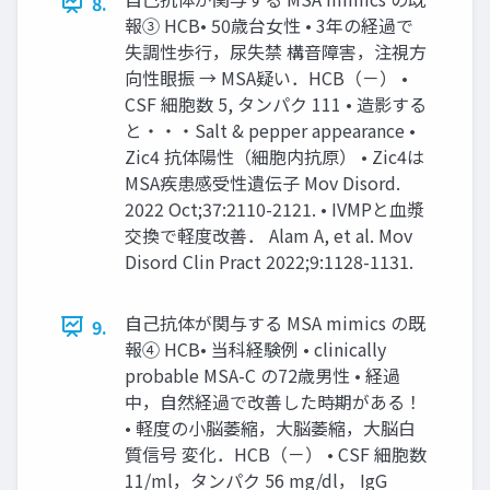
8.
報③ HCB• 50歳台女性 • 3年の経過で
失調性歩行，尿失禁 構音障害，注視方
向性眼振 → MSA疑い．HCB（－） •
CSF 細胞数 5, タンパク 111 • 造影する
と・・・Salt & pepper appearance •
Zic4 抗体陽性（細胞内抗原） • Zic4は
MSA疾患感受性遺伝子 Mov Disord.
2022 Oct;37:2110-2121. • IVMPと血漿
交換で軽度改善． Alam A, et al. Mov
Disord Clin Pract 2022;9:1128-1131.
自己抗体が関与する MSA mimics の既
9.
報④ HCB• 当科経験例 • clinically
probable MSA-C の72歳男性 • 経過
中，自然経過で改善した時期がある！
• 軽度の小脳萎縮，大脳萎縮，大脳白
質信号 変化．HCB（－） • CSF 細胞数
11/ml，タンパク 56 mg/dl， IgG