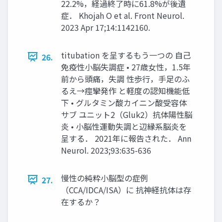
22.2%，経過終了時に61.8%が後遺
症． Khojah O et al. Front Neurol.
2023 Apr 17;14:1142160.
titubation を呈するもう一つの 自己
26.
免疫性小脳失調症 • 27歳女性，1.5年
前から頭痛，失調 性歩行，手足のふ
るえ→痙攣発作 と軽度の認知機能低
下 • グルタミン酸カイニン酸受容体
サブ ユニット2（Gluk2）抗体陽性脳
炎 • 小脳性運動失調と辺縁系脳炎を
呈する． 2021年に報告された． Ann
Neurol. 2023;93:635-636
慢性の純粋小脳型の症例
27.
（CCA/IDCA/ISA）に 抗神経抗体は存
在するか？