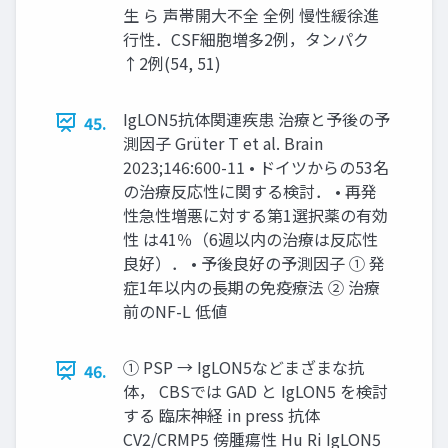
生 ら 声帯開大不全 全例 慢性緩徐進
行性．CSF細胞増多2例，タンパク
↑2例(54, 51)
IgLON5抗体関連疾患 治療と予後の予
45.
測因子 Grüter T et al. Brain
2023;146:600-11 • ドイツからの53名
の治療反応性に関する検討． • 再発
性急性増悪に対する第1選択薬の有効
性 は41％（6週以内の治療は反応性
良好）． • 予後良好の予測因子 ① 発
症1年以内の長期の免疫療法 ② 治療
前のNF-L 低値
① PSP → IgLON5などまざまな抗
46.
体， CBSでは GAD と IgLON5 を検討
する 臨床神経 in press 抗体
CV2/CRMP5 傍腫瘍性 Hu Ri IgLON5