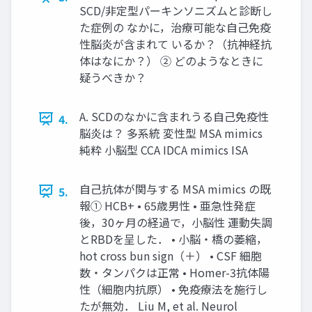
SCD/非定型パーキンソニズムと診断し
た症例の なかに，治療可能な自己免疫
性脳炎が含まれて いるか？（抗神経抗
体はなにか？） ② どのようなときに
疑うべきか？
A. SCDのなかに含まれうる自己免疫性
4.
脳炎は？ 多系統 変性型 MSA mimics
純粋 小脳型 CCA IDCA mimics ISA
自己抗体が関与する MSA mimics の既
5.
報① HCB+ • 65歳男性 • 亜急性発症
後，30ヶ月の経過で，小脳性 運動失調
とRBDを呈した． • 小脳・橋の萎縮，
hot cross bun sign（＋） • CSF 細胞
数・タンパクは正常 • Homer-3抗体陽
性（細胞内抗原） • 免疫療法を施行し
たが無効． Liu M, et al. Neurol