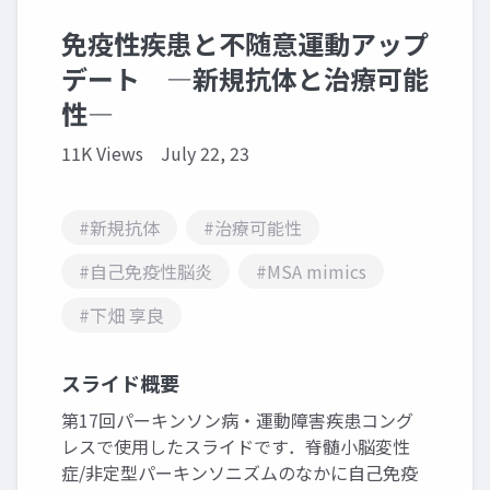
免疫性疾患と不随意運動アップ
デート ―新規抗体と治療可能
性―
11K Views
July 22, 23
#新規抗体
#治療可能性
#自己免疫性脳炎
#MSA mimics
#下畑 享良
スライド概要
第17回パーキンソン病・運動障害疾患コング
レスで使用したスライドです．脊髄小脳変性
症/非定型パーキンソニズムのなかに自己免疫