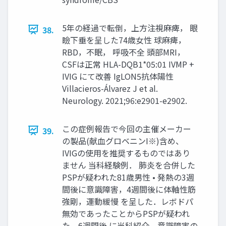
5年の経過で転倒，上方注視麻痺， 眼
38.
瞼下垂を呈した74歳女性 球麻痺，
RBD，不眠， 呼吸不全 頭部MRI，
CSFは正常 HLA-DQB1*05:01 IVMP +
IVIG にて改善 IgLON5抗体陽性
Villacieros-Álvarez J et al.
Neurology. 2021;96:e2901-e2902.
この症例報告で今回の主催メーカー
39.
の製品(献血グロベニンI※)含め、
IVIGの使用を推奨するものではあり
ません 当科経験例． 肺炎を合併した
PSPが疑われた81歳男性 • 発熱の3週
間後に意識障害，4週間後に体軸性筋
強剛，運動緩慢 を呈した．レボドパ
無効であったことからPSPが疑われ
た．6週間後 に当科紹介．意識障害の