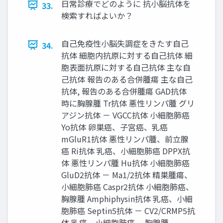
日常診療でどのように 抗小脳抗体を
33.
検索すればよいか？
自己免疫性小脳失調症をきたす自己
34.
抗体 細胞内抗原に対する自己抗体 細
胞表面抗原に対する自己抗体 主な自
己抗体 報告のある合併腫瘍 主な自己
抗体, 報告のある合併腫瘍 GAD抗体
時に胸腺腫 Tr抗体 悪性リンパ腫 グリ
アジン抗体 － VGCC抗体 小細胞肺癌
Yo抗体 卵巣癌、子宮癌、乳癌
mGluR1抗体 悪性リンパ腫、前立腺
癌 Ri抗体 乳癌、小細胞肺癌 DPPX抗
体 悪性リンパ腫 Hu抗体 小細胞肺癌
GluD2抗体 － Ma1/2抗体 精巣腫瘍、
小細胞肺癌 Caspr2抗体 小細胞肺癌、
胸腺腫 Amphiphysin抗体 乳癌、小細
胞肺癌 Septin5抗体 － CV2/CRMP5抗
体 乳癌、小細胞肺癌、 胸腺腫