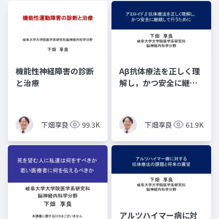
機能性神経障害の診断
Aβ抗体療法を正しく理
と治療
解し，かつ安全に継続
して行うために
下畑享良
99.3K
下畑享良
61.9K
アルツハイマー病に対