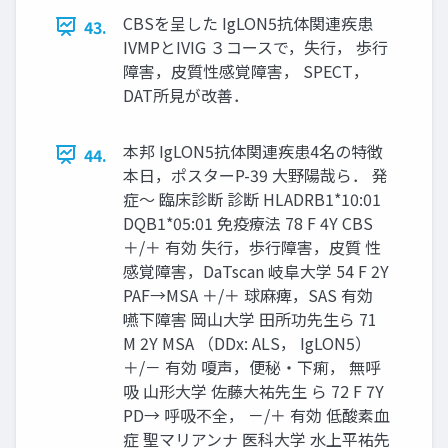
CBSを呈した IgLON5抗体関連疾患
43.
IVMPとIVIG ３コースで，失行， 歩行
障害，皮質性感覚障害， SPECT，
DAT所見が改善．
本邦 IgLON5抗体関連疾患4名の特徴
44.
本日，ポスターP-39 大野陽哉ら． 発
症～ 臨床診断 診断 HLADRB1*10:01
DQB1*05:01 免疫療法 78 F 4Y CBS
＋/＋ 有効 失行，歩行障害，皮質 性
感覚障害，DaTscan 岐阜大学 54 F 2Y
PAF→MSA ＋/＋ 球麻痺，SAS 有効
嚥下障害 岡山大学 田所功先生ら 71
M 2Y MSA （DDx: ALS， IgLON5）
＋/－ 有効 嗄声，便秘・下痢， 無呼
吸 山形大学 佐藤大祐先生 ら 72 F 7Y
PD→ 呼吸不全， －/＋ 有効 低酸素血
症 聖マリアンナ 医科大学 水上平祐先