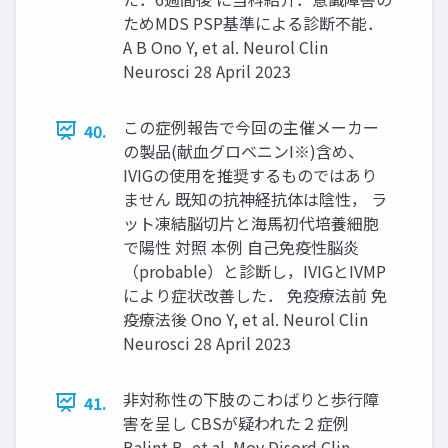
ためMDS PSP基準による診断不能．
A B Ono Y, et al. Neurol Clin
Neurosci 28 April 2023
この症例報告で今回の主催メーカー
40.
の製品(献血グロベニンI※)含め、
IVIGの使用を推奨するものではあり
ません 既知の抗神経抗体は陰性， ラ
ット凍結脳切片と海馬初代培養細胞
で陽性 対照 本例 自己免疫性脳炎
（probable）と診断し，IVIGとIVMP
により症状改善した． 免疫療法前 免
疫療法後 Ono Y, et al. Neurol Clin
Neurosci 28 April 2023
非対称性の下肢のこわばりと歩行障
41.
害を呈し CBSが疑われた２症例
Balint B, et al. Mov Disord Clin