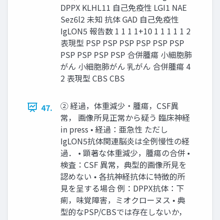
DPPX KLHL11 自己免疫性 LGI1 NAE
Sez6l2 未知 抗体 GAD 自己免疫性
IgLON5 報告数 1 1 1 1+10 1 1 1 1 1 2
表現型 PSP PSP PSP PSP PSP PSP
PSP PSP PSP PSP 合併腫瘍 小細胞肺
がん 小細胞肺がん 乳がん 合併腫瘍 4
2 表現型 CBS CBS
② 経過，体重減少・腫瘍，CSF異
47.
常， 画像所見正常から疑う 臨床神経
in press • 経過：亜急性 ただし
IgLON5抗体関連脳炎は全例慢性の経
過． • 顕著な体重減少，腫瘍の合併 •
検査：CSF 異常，典型的画像所見を
認めない • 各抗神経抗体に特徴的所
見を呈する場合 例：DPPX抗体：下
痢，味覚障害，ミオクローヌス • 典
型的なPSP/CBSでは存在しないか，