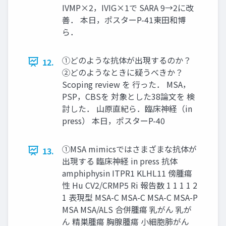
IVMP×2，IVIG×1で SARA 9→2に改
善． 本日，ポスターP-41東田和博
ら．
①どのような抗体が出現するのか？
12.
②どのようなときに疑うべきか？
Scoping review を 行った． MSA，
PSP，CBSを 対象とした38論文を 検
討した． 山原直紀ら．臨床神経（in
press） 本日，ポスターP-40
①MSA mimicsではさまざまな抗体が
13.
出現する 臨床神経 in press 抗体
amphiphysin ITPR1 KLHL11 傍腫瘍
性 Hu CV2/CRMP5 Ri 報告数 1 1 1 1 2
1 表現型 MSA-C MSA-C MSA-C MSA-P
MSA MSA/ALS 合併腫瘍 乳がん 乳が
ん 精巣腫瘍 胸腺腫瘍 小細胞肺がん