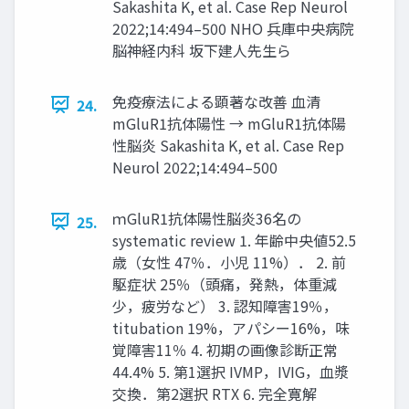
Sakashita K, et al. Case Rep Neurol
2022;14:494–500 NHO 兵庫中央病院
脳神経内科 坂下建人先生ら
免疫療法による顕著な改善 血清
24.
mGluR1抗体陽性 → mGluR1抗体陽
性脳炎 Sakashita K, et al. Case Rep
Neurol 2022;14:494–500
ｍGluR1抗体陽性脳炎36名の
25.
systematic review 1. 年齢中央値52.5
歳（女性 47％．小児 11%）． 2. 前
駆症状 25％（頭痛，発熱，体重減
少，疲労など） 3. 認知障害19％，
titubation 19%，アパシー16%，味
覚障害11％ 4. 初期の画像診断正常
44.4% 5. 第1選択 IVMP，IVIG，血漿
交換．第2選択 RTX 6. 完全寛解