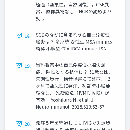
経過（亜急性，自然回復），CSF異
常， 画像異常なし，HCBの変形より
疑う．
SCDのなかに含まれうる自己免疫性
18.
脳炎は？ 多系統 変性型 MSA mimics
純粋 小脳型 CCA IDCA mimics ISA
当科観察中の自己免疫性小脳失調
19.
症． 陽性となる抗体は？ 51歳女性，
失調性歩行，構音障害にて発症． ２
ヶ月で亜急性に発症．初診時小脳萎
縮なし． 免疫療法（IVMP, IVIG）が
有効， Yoshikura N, et al. J
Neuroimmunol. 2018;319:63-67.
発症５年を経過しても IVIGで失調歩
20.
行は改善する 治療前 Yoshikura N, et