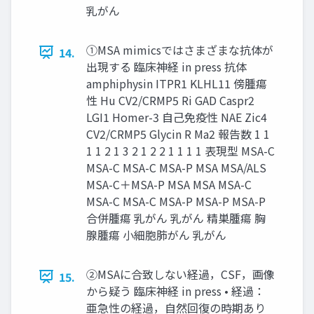
乳がん
①MSA mimicsではさまざまな抗体が
14.
出現する 臨床神経 in press 抗体
amphiphysin ITPR1 KLHL11 傍腫瘍
性 Hu CV2/CRMP5 Ri GAD Caspr2
LGI1 Homer-3 自己免疫性 NAE Zic4
CV2/CRMP5 Glycin R Ma2 報告数 1 1
1 1 2 1 3 2 1 2 2 1 1 1 1 表現型 MSA-C
MSA-C MSA-C MSA-P MSA MSA/ALS
MSA-C＋MSA-P MSA MSA MSA-C
MSA-C MSA-C MSA-P MSA-P MSA-P
合併腫瘍 乳がん 乳がん 精巣腫瘍 胸
腺腫瘍 小細胞肺がん 乳がん
②MSAに合致しない経過，CSF，画像
15.
から疑う 臨床神経 in press • 経過：
亜急性の経過，自然回復の時期あり