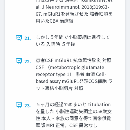
al. J Neuroimmunol. 2018;319:63-
67. mGluR1を発現させた 培養細胞を
用いたCBA 治療後
しかし５年間で小脳萎縮は進行して
21.
いる 入院時 ５年後
患者CSF mGluR1 抗体陽性脳炎 対照
22.
CSF （metabotropic glutamate
receptor type 1） 患者 血清 Cell-
based assay mGluR1発現COS細胞 ラ
ット凍結小脳切片 対照
５ヶ月の経過でめまいと titubation
23.
を呈した 小脳性運動失調症の58歳女
性 本人・家族の同意を得て画像供覧
頭部 MRI 正常，CSF 異常なし