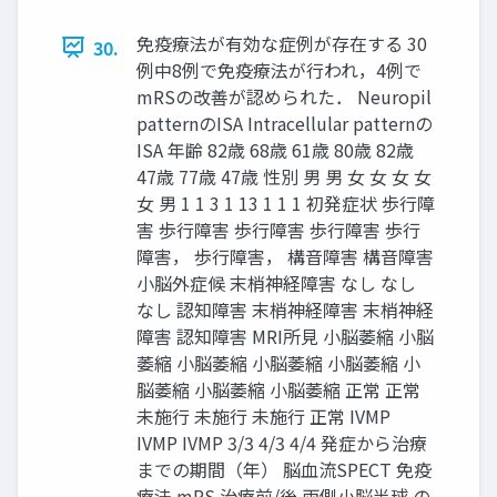
免疫療法が有効な症例が存在する 30
30.
例中8例で免疫療法が行われ，4例で
mRSの改善が認められた． Neuropil
patternのISA Intracellular patternの
ISA 年齢 82歳 68歳 61歳 80歳 82歳
47歳 77歳 47歳 性別 男 男 女 女 女 女
女 男 1 1 3 1 13 1 1 1 初発症状 歩行障
害 歩行障害 歩行障害 歩行障害 歩行
障害， 歩行障害， 構音障害 構音障害
小脳外症候 末梢神経障害 なし なし
なし 認知障害 末梢神経障害 末梢神経
障害 認知障害 MRI所見 小脳萎縮 小脳
萎縮 小脳萎縮 小脳萎縮 小脳萎縮 小
脳萎縮 小脳萎縮 小脳萎縮 正常 正常
未施行 未施行 未施行 正常 IVMP
IVMP IVMP 3/3 4/3 4/4 発症から治療
までの期間（年） 脳血流SPECT 免疫
療法 mRS 治療前/後 両側小脳半球 の