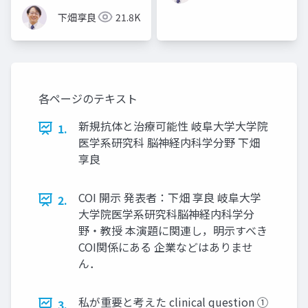
下畑享良
21.8K
各ページのテキスト
新規抗体と治療可能性 岐阜大学大学院
1.
医学系研究科 脳神経内科学分野 下畑
享良
COI 開示 発表者：下畑 享良 岐阜大学
2.
大学院医学系研究科脳神経内科学分
野・教授 本演題に関連し，明示すべき
COI関係にある 企業などはありませ
ん．
私が重要と考えた clinical question ①
3.