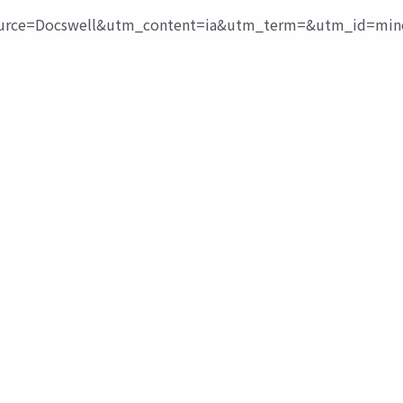
ce=Docswell&utm_content=ia&utm_term=&utm_id=mine