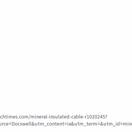
rchtimes.com/mineral-insulated-cable-r1020245?
ce=Docswell&utm_content=ia&utm_term=&utm_id=mine