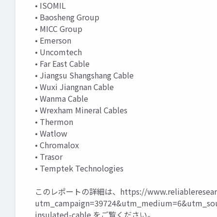
• ISOMIL
• Baosheng Group
• MICC Group
• Emerson
• Uncomtech
• Far East Cable
• Jiangsu Shangshang Cable
• Wuxi Jiangnan Cable
• Wanma Cable
• Wrexham Mineral Cables
• Thermon
• Watlow
• Chromalox
• Trasor
• Temptek Technologies
このレポートの詳細は、
https://www.reliableresea
utm_campaign=39724&utm_medium=6&utm_sour
insulated-cable
をご覧ください。