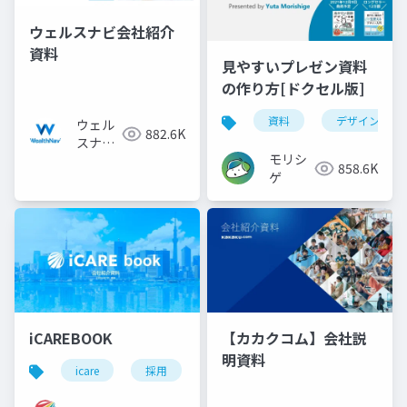
ウェルスナビ会社紹介
資料
見やすいプレゼン資料
の作り方[ドクセル版]
資料
デザイン
ウェル
882.6K
スナビ
モリシ
株式会
858.6K
ゲ
社
iCAREBOOK
【カカクコム】会社説
明資料
icare
採用
カルチャーデック
採用資料