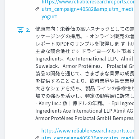
https://www.reliableresearchreports.com
utm_campaign=40582&amp;utm_medium
yogurt
健康志向：栄養価の高いスナックとしての需要増
2.
ッケージングの採用。 - オンライン販売の
レポートのPDFのサンプルを取得しま す: https://www
主要な競合他社です ドライヨーグルト市場では、複数
Ingredients、Ace International LLP、Almil AG
Suwelack、Armor Protéines、 Pro
製品の開発を通じて、さまざまな業界の成長を
を提供することにより、飲料業界や製菓業界での需要が高
大きなシェアを持ち、製品 ラインの多様性と品質の面で
場での強みを活かし、特定の顧客層に訴求しています。
- Kerry Inc.: 数十億ドルの年商。 - Epi Ingred
Ingredients Ace International LLP Almil AG Ke
Armor Protéines Prolactal GmbH Bempresa L
https://www.reliableresearchreports.com
utm_campaign=40582&amp;utm_medium