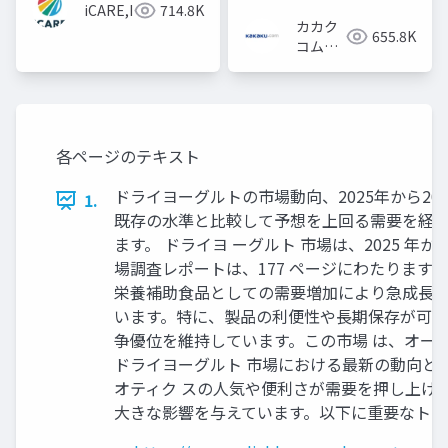
iCARE,Inc
714.8K
カカク
655.8K
コム採
用担当
各ページのテキスト
ドライヨーグルトの市場動向、2025年から203
1.
既存の水準と比較して予想を上回る需要を経験
ます。 ドライヨ ーグルト 市場は、2025 年から
場調査レポートは、177 ページにわたります
栄養補助食品としての需要増加により急成長し 
います。特に、製品の利便性や長期保存が可能
争優位を維持しています。この市場 は、オー
ドライヨーグルト 市場における最新の動向と
オティク スの人気や便利さが需要を押し上げ
大きな影響を与えています。以下に重要なトレ