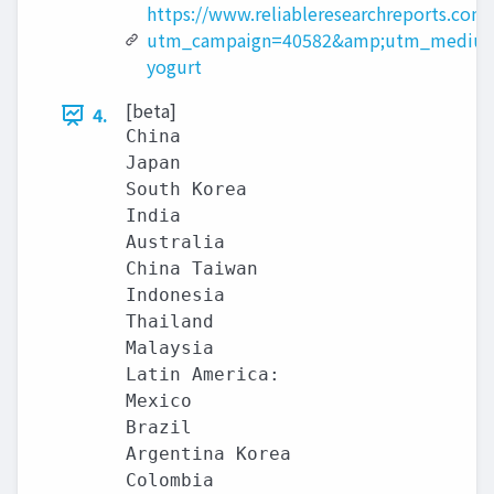
https://www.reliableresearchreports.com
utm_campaign=40582&amp;utm_medium
yogurt
[beta]
4.
China

Japan

South Korea

India

Australia

China Taiwan

Indonesia

Thailand

Malaysia

Latin America:

Mexico

Brazil

Argentina Korea

Colombia
