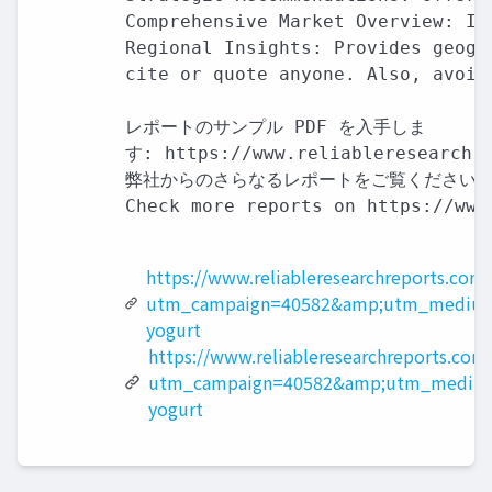
Comprehensive Market Overview: In
Regional Insights: Provides geogr
cite or quote anyone. Also, avoid
レポートのサンプル PDF を入手しま

す: https://www.reliableresearchre
弊社からのさらなるレポートをご覧ください:

Check more reports on https://www
https://www.reliableresearchreports.com
utm_campaign=40582&amp;utm_medium
yogurt
https://www.reliableresearchreports.com
utm_campaign=40582&amp;utm_medium
yogurt