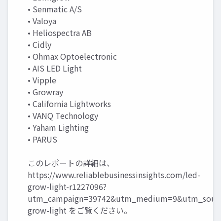
• Senmatic A/S
• Valoya
• Heliospectra AB
• Cidly
• Ohmax Optoelectronic
• AIS LED Light
• Vipple
• Growray
• California Lightworks
• VANQ Technology
• Yaham Lighting
• PARUS
このレポートの詳細は、
https://www.reliablebusinessinsights.com/led-
grow-light-r1227096?
utm_campaign=39742&utm_medium=9&utm_sourc
grow-light
をご覧ください。