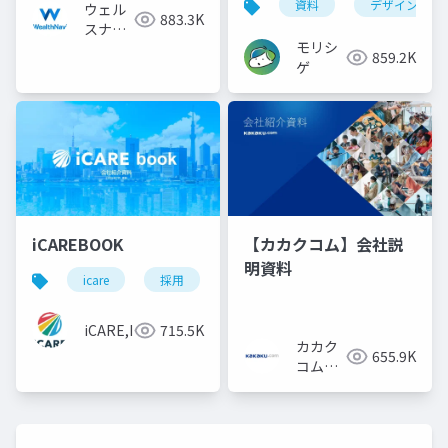
資料
デザイン
ウェル
883.3K
スナビ
モリシ
株式会
859.2K
ゲ
社
iCAREBOOK
【カカクコム】会社説
明資料
icare
採用
カルチャーデック
採用資料
iCARE,Inc
715.5K
カカク
655.9K
コム採
用担当