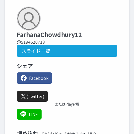
FarhanaChowdhury12
@5194620713
スライド一覧
シェア
Facebook
(Twitter)
またはPlayer版
LINE
埋め込む
»CMSなどでJSが使えない場合