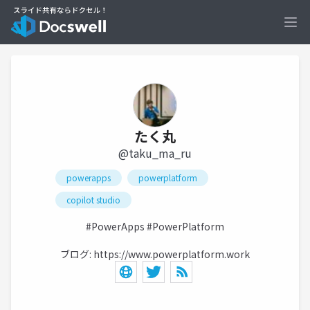
Ope
たく丸
@taku_ma_ru
powerapps
powerplatform
copilot studio
#PowerApps #PowerPlatform
ブログ:
https://www.powerplatform.work