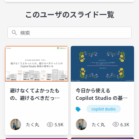
このユーザのスライド一覧
検索
今日から使える
避けなくてよかったも
Copilot Studio の基本
の、避けるべきだった
機能と トピック設計テ
もの Copilot Studio 開
copilot studio
クニック
発の実測メモ #mcsug
たく丸
6.3K
たく丸
5.9K