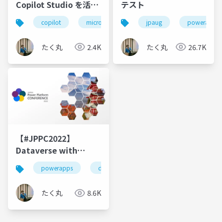
Copilot Studio を活用
テスト
すると何ができる？
copilot
microsoft 365 copilot
jpaug
copilot studio
powerapps
【たく丸工房】
たく丸
2.4K
たく丸
26.7K
【#JPPC2022】
Dataverse with
Virtual tables たく丸
powerapps
dataverse
powerplatform
j
たく丸
8.6K