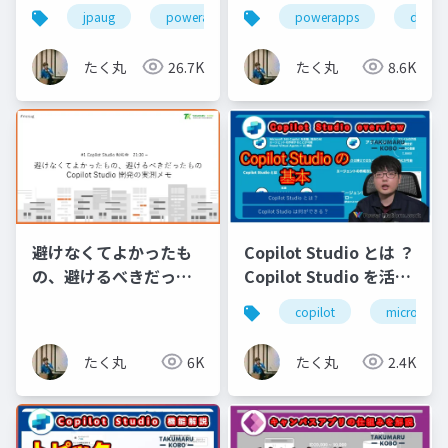
Virtual tables たく丸
jpaug
powerapps
powerplatform
powerapps
datave
たく丸
26.7K
たく丸
8.6K
Copilot Studio とは ？
避けなくてよかったも
Copilot Studio を活用
の、避けるべきだった
すると何ができる？
もの Copilot Studio 開
copilot
microsoft 
【たく丸工房】
発の実測メモ #mcsug
たく丸
2.4K
たく丸
6K