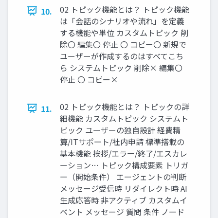
02 トピック機能とは？ トピック機能
10.
は「会話のシナリオや流れ」を定義
する機能や単位 カスタムトピック 削
除〇 編集〇 停止 〇 コピー〇 新規で
ユーザーが作成するのはすべてこち
ら システムトピック 削除× 編集〇
停止 〇 コピー×
02 トピック機能とは？ トピックの詳
11.
細機能 カスタムトピック システムト
ピック ユーザーの独自設計 経費精
算/ITサポート/社内申請 標準搭載の
基本機能 挨拶/エラー/終了/エスカレ
ーション… トピック構成要素 トリガ
ー（開始条件） エージェントの判断
メッセージ受信時 リダイレクト時 AI
生成応答時 非アクティブ カスタムイ
ベント メッセージ 質問 条件 ノード