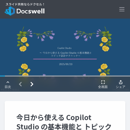
Ope
今日から使える Copilot
Studio の基本機能と トピック