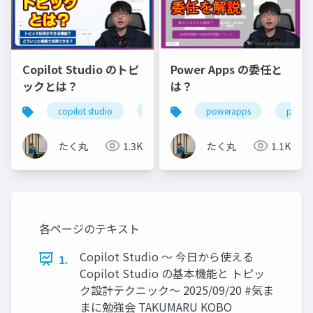
Copilot Studio のトピ
Power Apps の委任と
ックとは？
は？
copilot studio
copilot
powerapps
ai
生成ai
power
たく丸
1.3K
たく丸
1.1K
各ページのテキスト
Copilot Studio ～ 今日から使える
1.
Copilot Studio の基本機能と トピッ
ク設計テクニック～ 2025/09/20 #気ま
まに勉強会 TAKUMARU KOBO