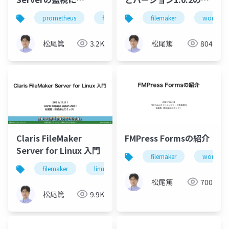
Prometheusを活用す
更点
prometheus
filemaker
filemaker
server
monitoring
wordpres
る
松尾篤
3.2K
松尾篤
804
Claris FileMaker
FMPress Formsの紹介
Server for Linux 入門
filemaker
wordpres
filemaker
linux
server
松尾篤
700
松尾篤
9.9K