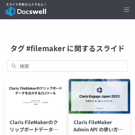
Ope
タグ #filemaker に関するスライド
検索
Claris FileMakerのク
Claris FileMaker
リップボードデータを
Admin API の使い方と