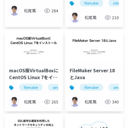
filemaker
intermedi
松尾篤
284
松尾篤
210
macOS版VirtualBoxに
FileMaker Server 18
CentOS Linux 7をイン
とJava
ストール
filemaker
server
linux
filemaker
server
松尾篤
265
松尾篤
340