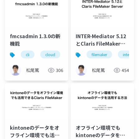
fmcsadmin 1.3.0の新
INTER-Mediator 5.12
機能
とClaris FileMaker
Server
cli
cloud
filemaker
filemaker
server
intermedi
松尾篤
306
松尾篤
454
kintoneのデータをオ
オフライン環境でも
フライン環境でも活用
kintoneのデータを活