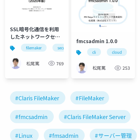
SSL暗号化通信を利用
したネットワークセキ
fmcsadmin 1.0.0
ュリティの向上（2020
filemaker
security
server
ssl
年版）
cli
cloud
f
松尾篤
769
松尾篤
253
#Claris FileMaker
#FileMaker
#fmcsadmin
#Claris FileMaker Server
#Linux
#fmsadmin
#サーバー管理