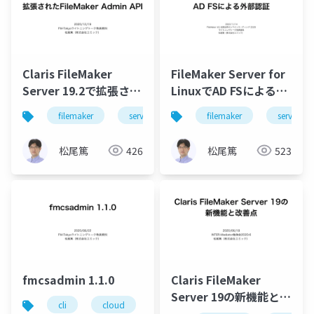
Claris FileMaker
FileMaker Server for
Server 19.2で拡張され
LinuxでAD FSによる外
たFileMaker Admin
部認証
filemaker
server
filemaker
server
API
松尾篤
426
松尾篤
523
fmcsadmin 1.1.0
Claris FileMaker
Server 19の新機能と改
cli
cloud
filemaker
server
善点