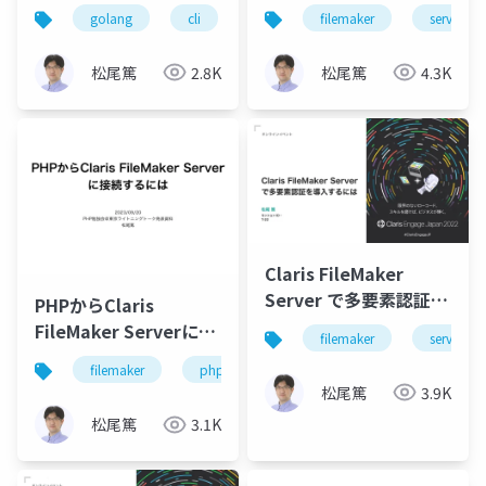
出力するCLIツール
最新情報
golang
cli
filemaker
filemaker
clipboard
server
松尾篤
2.8K
松尾篤
4.3K
Claris FileMaker
Server で多要素認証を
PHPからClaris
導入するには
FileMaker Serverに接
filemaker
server
続するには
filemaker
php
松尾篤
3.9K
松尾篤
3.1K