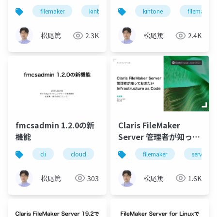
できるClaris
用する方法
filemaker
kintone
kintone
filemaker
FileMaker
松尾篤
2.3K
松尾篤
2.4K
fmcsadmin 1.2.0の新
Claris FileMaker
機能
Server 管理者が知って
おきたい
cli
cloud
filemaker
filemaker
server
server
Infrastructure as
Code
松尾篤
303
松尾篤
1.6K