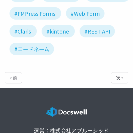
#FMPress Forms
#Web Form
#Claris
#kintone
#REST API
#コードネーム
« 前
次 »
運営：株式会社アプルーシッド