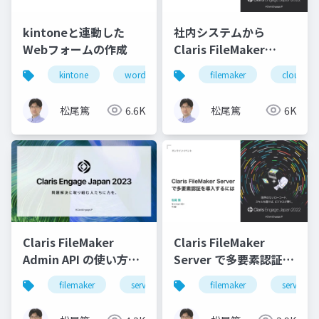
kintoneと連動した
社内システムから
Webフォームの作成
Claris FileMaker
Cloud に接続する際に
kintone
wordpress
filemaker
cloud
知っておきたいポイン
ト
松尾篤
6.6K
松尾篤
6K
Claris FileMaker
Claris FileMaker
Admin API の使い方と
Server で多要素認証を
最新情報
導入するには
filemaker
server
api
filemaker
server