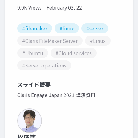
9.9K Views
February 03, 22
#filemaker
#linux
#server
#Claris FileMaker Server
#Linux
#Ubuntu
#Cloud services
#Server operations
スライド概要
Claris Engage Japan 2021 講演資料
松尾篤