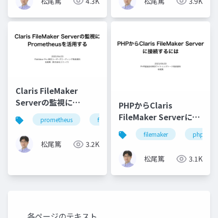
松尾篤
4.3K
松尾篤
3.9K
Claris FileMaker
Serverの監視に
PHPからClaris
Prometheusを活用す
FileMaker Serverに接
prometheus
filemaker
server
monitoring
る
続するには
filemaker
php
松尾篤
3.2K
松尾篤
3.1K
各ページのテキスト