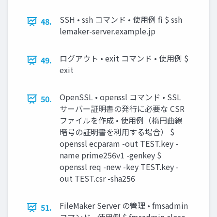
SSH • ssh コマンド • 使用例 fi $ ssh
48.
lemaker-server.example.jp
ログアウト • exit コマンド • 使用例 $
49.
exit
OpenSSL • openssl コマンド • SSL
50.
サーバー証明書の発行に必要な CSR
ファイルを作成 • 使用例（楕円曲線
暗号の証明書を利用する場合） $
openssl ecparam -out TEST.key -
name prime256v1 -genkey $
openssl req -new -key TEST.key -
out TEST.csr -sha256
FileMaker Server の管理 • fmsadmin
51.