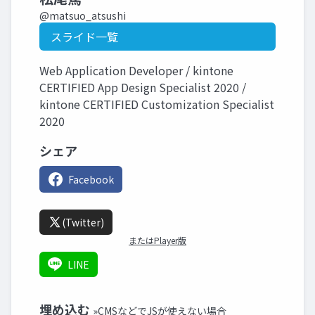
@matsuo_atsushi
スライド一覧
Web Application Developer / kintone
CERTIFIED App Design Specialist 2020 /
kintone CERTIFIED Customization Specialist
2020
シェア
Facebook
(Twitter)
またはPlayer版
LINE
埋め込む
»CMSなどでJSが使えない場合