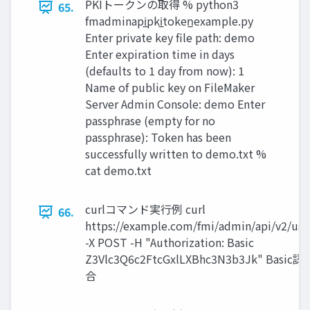
PKIトークンの取得 % python3
65.
fmadminapi̲pki̲token̲example.py
Enter private key file path: demo
Enter expiration time in days
(defaults to 1 day from now): 1
Name of public key on FileMaker
Server Admin Console: demo Enter
passphrase (empty for no
passphrase): Token has been
successfully written to demo.txt %
cat demo.txt
curlコマンド実行例 curl
66.
https://example.com/fmi/admin/api/v2/use
-X POST -H "Authorization: Basic
Z3Vlc3Q6c2FtcGxlLXBhc3N3b3Jk" Basi
合