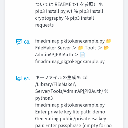
ついては REAEME.txt を参照） %
pip3 install pyjwt % pip3 install
cryptography % pip3 install
requests
fmadminapi̲pki̲token̲example.py 📁
60.
FileMaker Server ＞ 📁 Tools ＞ 📂
AdminAPI̲PKIAuth ＞ 📄
fmadminapi̲pki̲token̲example.py
キーファイルの生成 % cd
61.
/Library/FileMaker\
Server/Tools/AdminAPI̲PKIAuth/ %
python3
fmadminapi̲pki̲token̲example.py
Enter private key file path: demo
Generating public/private rsa key
pair. Enter passphrase (empty for no