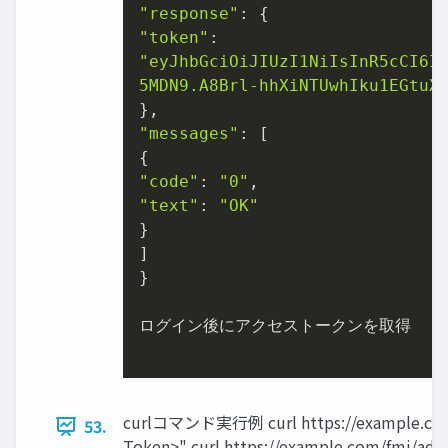
"response"
"token"
"eyJhbGciOiJIUzI1NiIsInR5cCI6Ik
5MDN9.A8Brl-hhXiNTUwhIku1EGtuX
"messages"
: [

"code"
: 
"0"
"text"
: 
"OK"
}

]

}

ログイン後にアクセストークンを取得

curlコマンド実行例 curl https://example.com/f
53.
Token>" curl https://example.com/fmi/admi