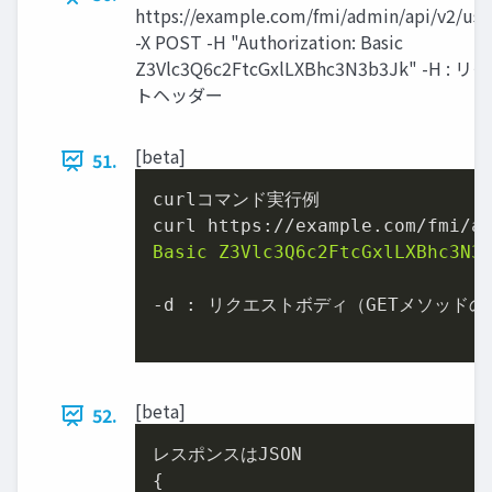
https://example.com/fmi/admin/api/v2/use
-X POST -H "Authorization: Basic
Z3Vlc3Q6c2FtcGxlLXBhc3N3b3Jk" -H : 
トヘッダー
[beta]
51.
curlコマンド実行例

curl https://example.com/fmi/a
Basic Z3Vlc3Q6c2FtcGxlLXBhc3N3
-d : リクエストボディ（GETメソッドの
[beta]
52.
レスポンスはJSON
