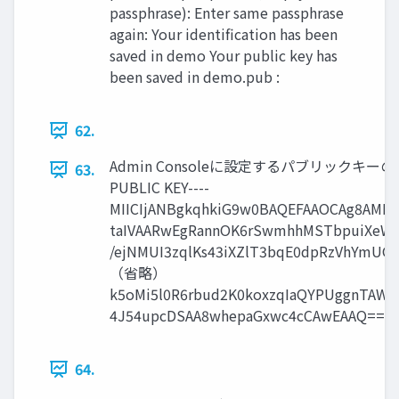
passphrase): Enter same passphrase
again: Your identification has been
saved in demo Your public key has
been saved in demo.pub :
62.
Admin Consoleに設定するパブリックキーの内容を確
63.
PUBLIC KEY----
MIICIjANBgkqhkiG9w0BAQEFAAOCAg8AMII
taIVAARwEgRannOK6rSwmhhMSTbpuiXeWZ
/ejNMUI3zqlKs43iXZlT3bqE0dpRzVhYmUG
（省略）
k5oMi5l0R6rbud2K0koxzqIaQYPUggnTAWe
4J54upcDSAA8whepaGxwc4cCAwEAAQ== ----
64.