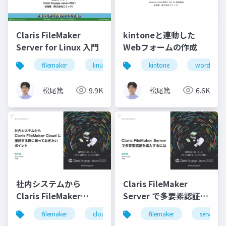
Claris FileMaker
kintoneと連動した
Server for Linux 入門
Webフォームの作成
filemaker
linux
server
kintone
wordpress
松尾篤
9.9K
松尾篤
6.6K
社内システムから
Claris FileMaker
Claris FileMaker
Server で多要素認証を
Cloud に接続する際に
導入するには
filemaker
cloud
filemaker
server
知っておきたいポイン