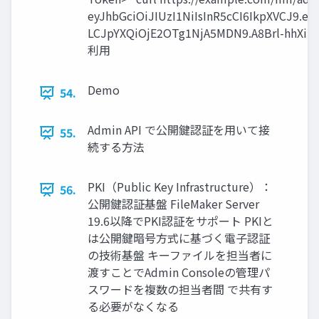
eyJhbGciOiJIUzI1NiIsInR5cCI6IkpXVCJ9.
LCJpYXQiOjE2OTg1NjA5MDN9.A8Brl-h
利用
Demo
54.
Admin API で公開鍵認証を用いて接
55.
続する方法
PKI（Public Key Infrastructure）：
56.
公開鍵認証基盤 FileMaker Server
19.6以降でPKI認証をサポート PKIと
は公開鍵暗号方式に基づく電子認証
の技術基盤 キーファイルを担当者に
渡すことでAdmin Consoleの管理パ
スワードを複数の担当者間 で共有す
る必要がなくなる