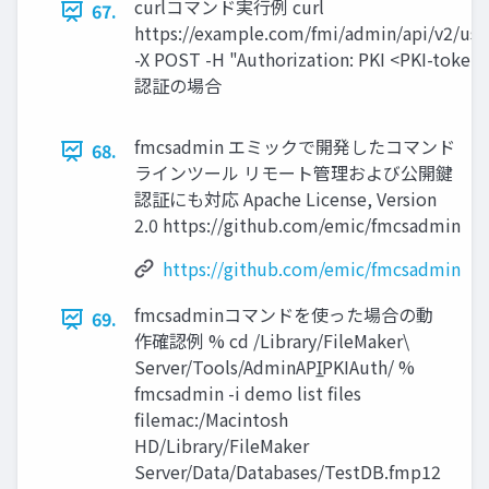
curlコマンド実行例 curl
67.
https://example.com/fmi/admin/api/v2/use
-X POST -H "Authorization: PKI <PKI-token>
認証の場合
fmcsadmin エミックで開発したコマンド
68.
ラインツール リモート管理および公開鍵
認証にも対応 Apache License, Version
2.0 https://github.com/emic/fmcsadmin
https://github.com/emic/fmcsadmin
fmcsadminコマンドを使った場合の動
69.
作確認例 % cd /Library/FileMaker\
Server/Tools/AdminAPI̲PKIAuth/ %
fmcsadmin -i demo list files
filemac:/Macintosh
HD/Library/FileMaker
Server/Data/Databases/TestDB.fmp12