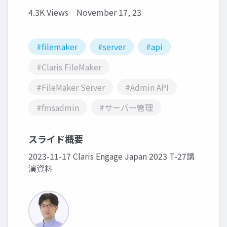
4.3K Views
November 17, 23
#filemaker
#server
#api
#Claris FileMaker
#FileMaker Server
#Admin API
#fmsadmin
#サーバー管理
スライド概要
2023-11-17 Claris Engage Japan 2023 T-27講
演資料