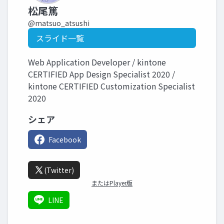
松尾篤
@matsuo_atsushi
スライド一覧
Web Application Developer / kintone
CERTIFIED App Design Specialist 2020 /
kintone CERTIFIED Customization Specialist
2020
シェア
Facebook
(Twitter)
またはPlayer版
LINE