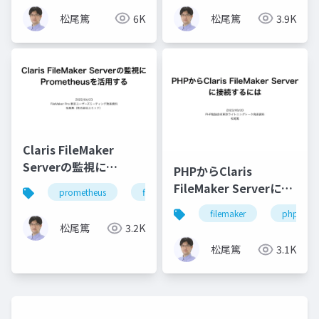
ト
松尾篤
6K
松尾篤
3.9K
Claris FileMaker
Serverの監視に
PHPからClaris
Prometheusを活用す
FileMaker Serverに接
prometheus
filemaker
server
monitoring
る
続するには
filemaker
php
松尾篤
3.2K
松尾篤
3.1K