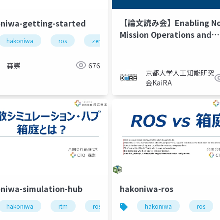
【論文読み会】Enabling No
niwa-getting-started
Mission Operations and
hakoniwa
ros
zenoh
ゲームエンジン
Interactions with ROSA: 
akoniwalab
robot
ロボットシミュレーション
分散シス
Robot Operating System
森崇
676
Agent
京都大学人工知能研究
会KaiRA
niwa-simulation-hub
hakoniwa-ros
hakoniwa
rtm
ros
hakoniwa
ros