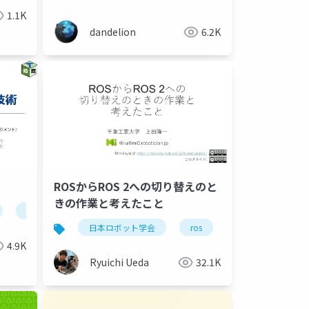
mesh data of 3D Scan
1.1K
Application
dandelion
6.2K
ROSからROS 2への切り替えのと
きの作業と考えたこと
ros
日本ロボット学会
ros
ソフトウェア
4.9K
Ryuichi Ueda
32.1K