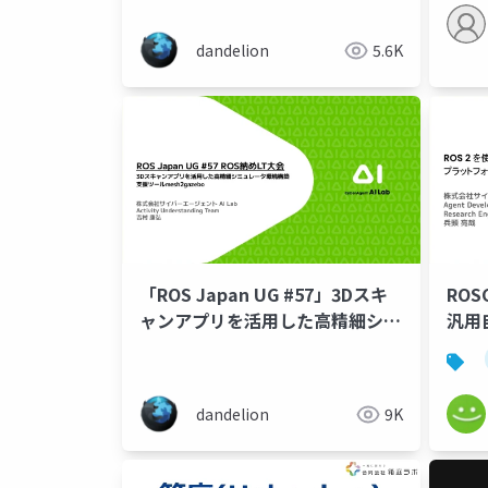
dandelion
5.6K
「ROS Japan UG #57」3Dスキ
ROS
ャンアプリを活用した高精細シミ
汎用
ュレータ環境構築支援ツール
ォー
mesh2gazebo
dandelion
9K