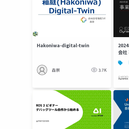
Hakoniwa-digital-twin
202
会社
森崇
3.7K