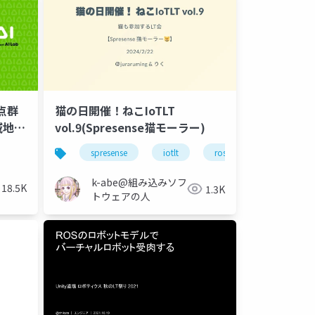
点群
猫の日開催！ねこIoTLT
域地図
vol.9(Spresense猫モーラー)
自動運転
ロボット
spresense
シミュレータ
iotlt
ros
油圧ショベル
k-abe@組み込みソフ
18.5K
1.3K
トウェアの人