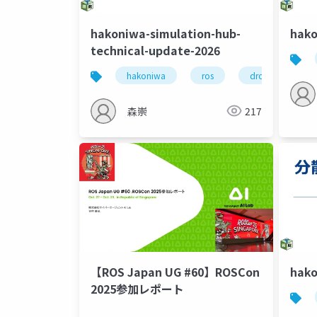
hakoniwa-simulation-hub-
hako
technical-update-2026
hakoniwa
ros
drone
h
森崇
217
【ROS Japan UG #60】ROSCon
hako
2025参加レポート