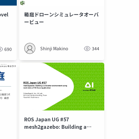
vel
箱庭ドローンシミュレータオーバ
ービュー
The
テム
時刻同期
pdu
ハイブリッドシミュレーション
Shinji Makino
344
690
ROS Japan UG #57
mesh2gazebo: Building a
simulator environment using