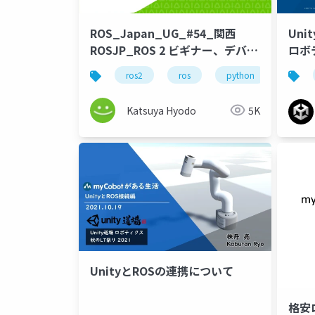
ROS_Japan_UG_#54_関西
Uni
ROSJP_ROS 2 ビギナー、デバッ
ロボ
グツール自作から初める_公開用
ros2
ros
python
rosjp
Katsuya Hyodo
5K
UnityとROSの連携について
格安