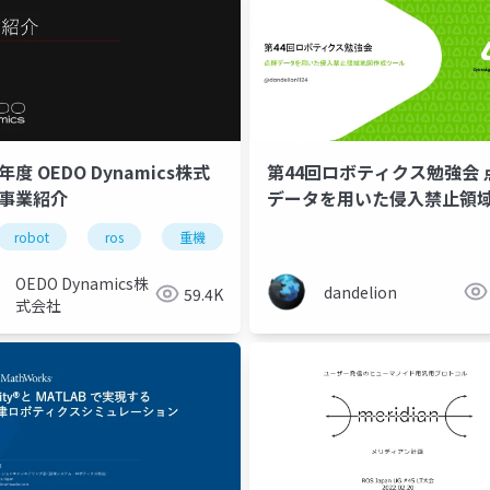
4年度 OEDO Dynamics株式
第44回ロボティクス勉強会 
 事業紹介
データを用いた侵入禁止領
作成ツール
robot
ros
重機
遠隔操作
自律運転
OEDO Dynamics株
dandelion
59.4K
式会社