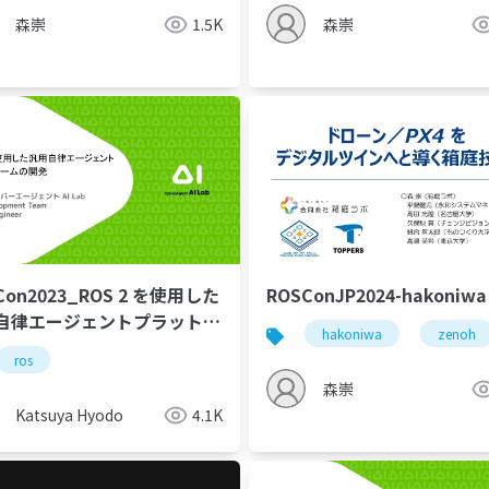
森崇
1.5K
森崇
Con2023_ROS 2 を使用した
ROSConJP2024-hakoniwa
自律エージェントプラットフ
hakoniwa
zenoh
ムの開発
ros
森崇
Katsuya Hyodo
4.1K