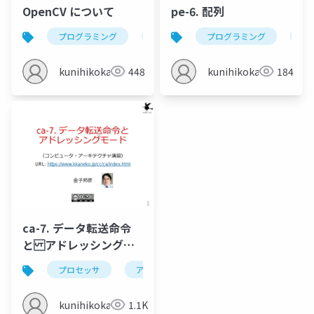
OpenCV について
pe-6. 配列
プログラミング
opencv
プログラミング
python
コンピ
pas
kunihikokaneko
448
kunihikokaneko
184
ca-7. データ転送命令
と アドレッシングモ
ード
プロセッサ
アセンブリ言語
データ転送命令
kunihikokaneko
1.1K