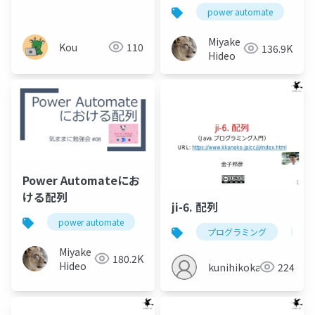
power automate
p
Miyake
Kou
110
136.9K
Hideo
Power Automateにお
ける配列
ji-6. 配列
power automate
power platform
array
プログラミング
配
Miyake
180.2K
Hideo
kunihikokaneko
224