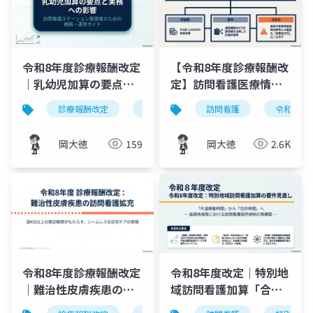
令和8年度診療報酬改定
【令和8年度診療報酬改
｜乳幼児加算の要点と
定】訪問看護医療情報
実務への影響を9枚で図
連携加算1,000円｜ICT
診療報酬改定
訪問看護
訪問看護
乳幼児加算
令和8年
在宅
解
連携の新評価を完全解
説
岡大徳
159
岡大徳
2.6K
令和8年度診療報酬改定
令和8年度改定｜特別地
｜難治性皮膚疾患の訪
域訪問看護加算「合計
問看護が週4日以上に拡
時間」評価の新区分ロ