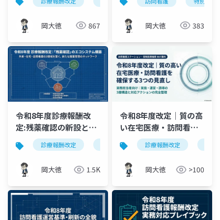
診療報酬改定
訪問看護
訪問看護
難治性皮膚疾患
特別地域
大
を徹底解説
岡大徳
867
岡大徳
383
令和8年度診療報酬改
令和8年度改定｜質の高
定:残薬確認の新設と3
い在宅医療・訪問看護
領域連携の対応ポイン
を確保する3つの見直し
診療報酬改定
残薬対策
診療報酬改定
地域包括診療料
訪問
ト
岡大徳
1.5K
岡大徳
>100