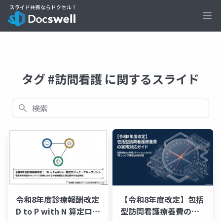
Ope
タグ #訪問看護 に関するスライド
検索
令和8年度診療報酬改定
【令和8年度改定】包括
D to P with N 算定ロジ
型訪問看護療養費の実