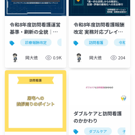
令和8年度訪問看護運営
令和8年度訪問看護報酬
基準・刷新の全貌｜コ
改定 実務対応プレイブ
ンプライアンスと安全
ック｜画一的な訪問か
診療報酬改定
訪問看護
訪問看護
運営基準
令和8年
在宅医
管理体制構築のブルー
らの脱却と記録・評価
プリント
の厳格化
岡大徳
0.9K
岡大徳
204
ダブルケアと訪問看護
のかかわり
ダブルケア
子育て