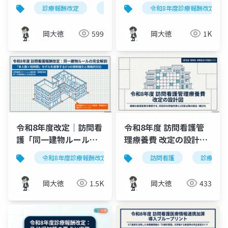
ック・ブループリント
務対応ガイド｜高齢者
診療報酬改定
d to p with n
令和8年度診療報酬改定
オンライン診療
｜看護師等同席オンラ
住まい併設ステーショ
イン診療の評価明確化
ンの新ケア構造
岡大徳
599
岡大徳
1K
を完全解説
令和8年度改定｜訪問看
令和8年度 訪問看護管
護「同一建物ルール」
理療養費 改定の設計図
完全解剖
｜月初日の評価充実と2
令和8年度診療報酬改定
訪問看護
訪問看護
同一建物居住者
診療報酬
日目以降の統合・細分
化を解説
岡大徳
1.5K
岡大徳
433