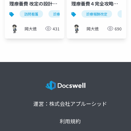
理療養費 改定の設計図
理療養費４完全攻略ガ
｜月初日の評価充実と2
イド｜令和8年度診療報
訪問看護
診療報酬改定
診療報酬改定
令和8年度
機能強
機能
日目以降の統合・細分
酬改定
化を解説
岡大徳
431
岡大徳
690
運営：株式会社アプルーシッド
利用規約