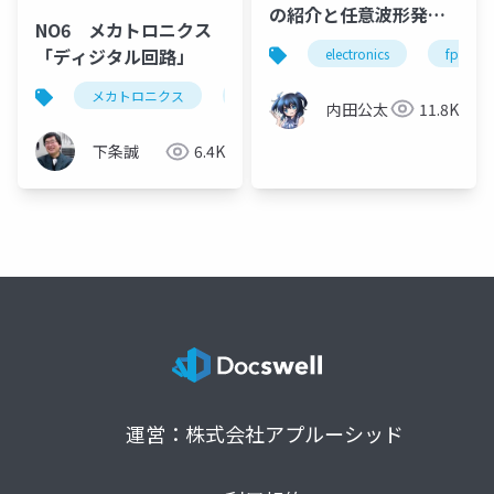
の紹介と任意波形発生
NO6 メカトロニクス
器
「ディジタル回路」
electronics
fpga
メカトロニクス
論理演算素子
正論理と負論理
内田公太
11.8K
下条誠
6.4K
運営：株式会社アプルーシッド