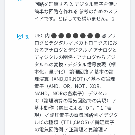
回路を理解する 2. デジタル素子を使い
簡単な回路を作れる 参考のためのスラ
イドです。とばしても構いません。 2
UEC 内 ⚫ ⚫ ⚫ ⚫ ⚫ ⚫ ⚫ 容 アナ
3.
ログとデジタル ✓ メカトロニクスにお
けるアナログとデジタル ✓ アナログと
ディジタルの関係 • アナログからデジ
タルへの変換 • デジタル信号表現（標
本化，量子化） 論理回路 ✓ 基本の論
理演算（AND,OR,NOT) ✓ 基本の論理
素子（AND，OR，NOT，XOR，
NAND，NORの各素子） デジタル
IC（論理演算の電気回路での実現） ✓
基本動作（電圧による“０”，“１”表
現） ✓ 論理素子の電気回路例 ✓ デジタ
ルICの種類（TTL,CMOS) ✓ 論理素子
の電気回路例 ✓ 正論理と負論理 ✓