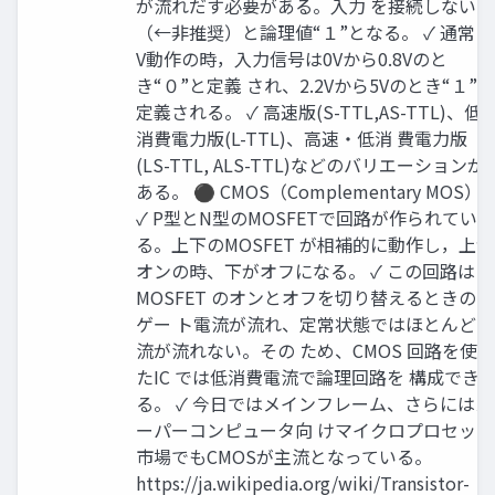
が流れだす必要がある。入力 を接続しない
（←非推奨）と論理値“１”となる。 ✓ 通常５
V動作の時，入力信号は0Vから0.8Vのと
き“０”と定義 され、2.2Vから5Vのとき“１”と
定義される。 ✓ 高速版(S-TTL,AS-TTL)、低
消費電力版(L-TTL)、高速・低消 費電力版
(LS-TTL, ALS-TTL)などのバリエーションが
ある。 ⚫ CMOS（Complementary MOS）
✓ P型とN型のMOSFETで回路が作られてい
る。上下のMOSFET が相補的に動作し，上が
オンの時、下がオフになる。 ✓ この回路は
MOSFET のオンとオフを切り替えるときのみ
ゲー ト電流が流れ、定常状態ではほとんど電
流が流れない。その ため、CMOS 回路を使っ
たIC では低消費電流で論理回路を 構成でき
る。 ✓ 今日ではメインフレーム、さらにはス
ーパーコンピュータ向 けマイクロプロセッサ
市場でもCMOSが主流となっている。
https://ja.wikipedia.org/wiki/Transistor-