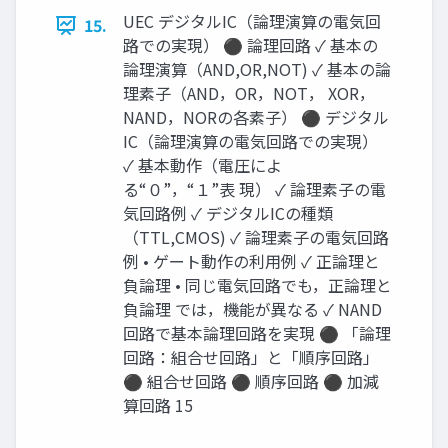
UEC デジタルIC（論理演算の電気回
15.
路での実現） ⚫ 論理回路 ✓ 基本の
論理演算（AND,OR,NOT) ✓ 基本の論
理素子（AND，OR，NOT， XOR，
NAND，NORの各素子） ⚫ デジタル
IC（論理演算の電気回路での実現）
✓ 基本動作（電圧によ
る“０”，“１”表 現） ✓ 論理素子の電
気回路例 ✓ デジタルICの種類
（TTL,CMOS) ✓ 論理素子の電気回路
例 • ゲート動作の利用例 ✓ 正論理と
負論理 • 同じ電気回路でも，正論理と
負論理 では，機能が異なる ✓ NAND
回路で基本論理回路を実現 ⚫ 「論理
回路：組合せ回路」と「順序回路」
⚫ 組合せ回路 ⚫ 順序回路 ⚫ 加減
算回路 15