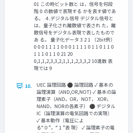
01 この時ビット数と は，信号を何段
階 0 の数値で表現する かを表す値であ
る。 ４.デジタル信号 デジタル信号と
は、量子化され離散値で表され た，離
散信号をデジタル表現で表したもので
あ る。 量子化データ 3 2 1 （2bit例）
0 0 0 1 1 1 1 0 0 0 1 1 1 1 0 1 1 0 1 1 0
1 1 1 0 1 1 0 21 20
0,1,1,2,3,3,2,1,1,1,2,3,3,2 10進数 表
現では 9
UEC 論理回路 ⚫ 論理回路 ✓ 基本の
10.
論理演算（AND,OR,NOT) ✓ 基本の論
理素子（AND，OR，NOT， XOR，
NAND，NORの各素子） ⚫ デジタル
IC（論理演算の電気回路での実現）
✓ 基本動作（電圧によ
る“０”，“１”表 現） ✓ 論理素子の電