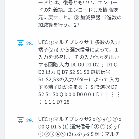
ードとは、復号ともいい、エンコー
ドの対義語。エンコードした情 報を
元に戻すこと。 ⑤ 加減算器 : 2進数の
加減算を行う。 27
UEC ①マルチプレクサ１ 多数の入力
28.
端子(2 n) から選択信号によって，１
入力を選択し， その入力信号を出力
する回路 入力 D0 D0 D1 D2 ⋮ D1 Q
D2 出力 Q D7 S2 S1 S0 選択信号
S1,S2,S3の入力パターによって 入力
する端子Diが決まる ⋮ Siで選択 D7
S2 S1 S0 Q 0 0 0 D0 0 0 1 D1 ⋮ ⋮ ⋮
⋮ 1 1 1 D7 28
UEC ①マルチプレクサ2 x ⑤ y ① ② x
29.
D0 Q D1 S (1) 選択信号 f ③ ④ (3) y f
① ②③ ④⑤ (2) 𝑥∙𝑆+𝑦∙𝑆 S 例：マルチ