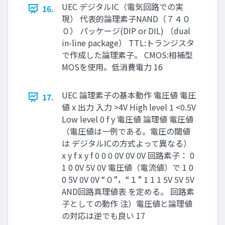
UEC デジタルIC（電気回路での実
16.
現） 代表的論理素子NAND（７４０
０） パッケージ(DIP or DIL) （dual
in-line package） TTL:トランジスタ
で作成した論理素子。 CMOS:相補型
MOSを使用。低消費電力 16
UEC 論理素子の基本動作 電圧値 電圧
17.
値 x 出力 入力 >4V High level 1 <0.5V
Low level 0 f y 電圧値 論理値 電圧値
（電圧値は一例である。電圧の閾値
は デジタルICの方式よって異なる）
x y f x y f 0 0 0 0V 0V 0V 回路素子： 0
1 0 0V 5V 0V 電圧値（電流値）で 1 0
0 5V 0V 0V “０”，“１” 1 1 1 5V 5V 5V
AND回路真理値表 を定める。 回路素
子としての動作 注）電圧値と論理値
の対応は逆でも良い 17