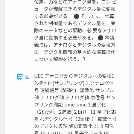
位置，力などのアナログ量を，コン ピ
ュータが理解できるデジタル量に変換
する必要がある。 ⚫ そしてに，計算
された制御量であるデジタル量を，実
際のモータなどの駆動に必 要なアナロ
グ量に変換する必要がある。 ⚫ 本講
義では，アナログとデジタルの変換方
法，デジタル情報の基本的な演算操作
について解説を行う。 7
UEC アナログからデジタルへの変換1
8.
2.標本化(サンプリング) 1.アナログ信
号 連続信号 時間的に離散化 サンプル
値 アナログ値 アナログ値 原信号 サン
プリング周期 time time 3.量子化
（2bit例） 2進数(２bit） 11 量子化誤
差 4.デジタル信号（2bit例） 離散信号
のデジタル表現 値の離散化 11 3 原信
号 10 2 10 01 1 01 量子化データ 00