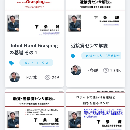
Robot Hand Grasping
近接覚センサ解説
の基礎 その１
触覚センサ 近接覚センサ
メカトロニクス
ロボットハンド
grasp
把
下条誠
20.9K
下条誠
24K