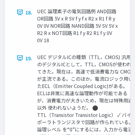
UEC 論理素子の電気回路例 AND回路
18.
OR回路 5V x R 5V f y f x R2 x R1 f R y
0V 0V NOR回路 NAND回路 5V 5V 5V x
R2 R x NOT回路 R1 f y R2 R1 f y 0V
0V 18
UEC デジタルICの種類（TTL，CMOS) 汎用
19.
のデジタルICとして，TTL，CMOSが使われ
てきた。現在は，高速で低消費電力な CMOS
が主流である。このほか，電流ロジック用い
たECL（Emitter Coupled Logic)がある。
ECLは非常に高速な論理動作が可能である
が，消費電力が大きいため，現在は特殊用途
以外 使われないようだ。 ⚫
TTL（Transistor Transistor Logic） ✓ バイ
ポーラトランジスタで回路が作られている。
論理レベル を“0”にするには，入力から電流