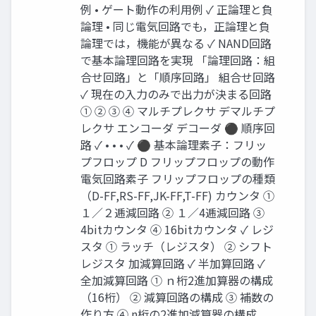
例 • ゲート動作の利用例 ✓ 正論理と負
論理 • 同じ電気回路でも，正論理と負
論理では，機能が異なる ✓ NAND回路
で基本論理回路を実現 「論理回路：組
合せ回路」と「順序回路」 組合せ回路
✓ 現在の入力のみで出力が決まる回路
① ② ③ ④ マルチプレクサ デマルチプ
レクサ エンコーダ デコーダ ⚫ 順序回
路 ✓ • • • ✓ ⚫ 基本論理素子：フリッ
プフロップ D フリップフロップの動作
電気回路素子 フリップフロップの種類
（D-FF,RS-FF,JK-FF,T-FF) カウンタ ①
１／２逓減回路 ② １／4逓減回路 ③
4bitカウンタ ④ 16bitカウンタ ✓ レジ
スタ ① ラッチ（レジスタ） ② シフト
レジスタ 加減算回路 ✓ 半加算回路 ✓
全加減算回路 ① ｎ桁2進加算器の構成
（16桁） ② 減算回路の構成 ③ 補数の
作り方 ④ n桁の2進加減算器の構成