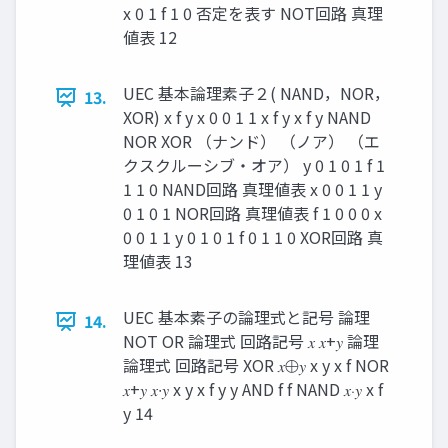
x 0 1 f 1 0 否定を表す NOT回路 真理
値表 12
UEC 基本論理素子２( NAND，NOR，
13.
XOR) x f y x 0 0 1 1 x f y x f y NAND
NOR XOR （ナンド） （ノア） （エ
クスクルーシブ・オア） y 0 1 0 1 f 1
1 1 0 NAND回路 真理値表 x 0 0 1 1 y
0 1 0 1 NOR回路 真理値表 f 1 0 0 0 x
0 0 1 1 y 0 1 0 1 f 0 1 1 0 XOR回路 真
理値表 13
UEC 基本素子の論理式と記号 論理
14.
NOT OR 論理式 回路記号 𝑥 𝑥+𝑦 論理
論理式 回路記号 XOR 𝑥⨁𝑦 x y x f NOR
𝑥+𝑦 𝑥∙𝑦 x y x f y y AND f f NAND 𝑥⋅𝑦 x f
y 14