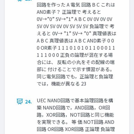
回路を作った A 電気 回路 B C これは
AND素子？ 正論理で 考えると
0V→”0” 5V→”1” A B C 0V 0V 0V 0V
5V 0V 5V 0V 0V 5V 5V 5V 負論理で 考
えると 0V→ ”1” 5V→ ”0” 真理値表は
A B C 真理値表は A B C AND素子 0 0
0 OR素子 1 1 1 0 1 0 1 0 1 1 0 0 0 1 1
1 1 1 0 0 0 正負の論理が混在する場
合には、 反転の小丸をその配線の端
部に 付けることで示す慣習がある。
同じ電気回路でも，正論理と負論理
では，機能が異なる 23
UEC NAND回路で基本論理回路を構
24.
築 NAND回路で，AND回路，OR回
路，XOR回路，NOT回路と同じ機能
を実現できる。 等 価 NOT回路 AND
回路 OR回路 XOR回路 正論理 負論理