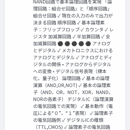
NAND回路で基本論理回路を実現 「論
理回路：組合せ回路」と「順序回路」
組合せ回路 ✓ 現在の入力のみで出力が
決まる回路 順序回路 ✓ 基本論理素
子：フリップフロップ ✓ カウンタ ✓ レ
ジスタ 加減算回路 ✓ 半加算回路 ✓ 全
加減算回路 ⚫ ⚫ ⚫ ⚫ ⚫ アナログ
とデジタル ✓ メカトロニクスにおける
アナログとデジタル ✓ アナログとディ
ジタルの関係 • アナログからデジタル
への変換 • デジタル信号表現（標本
化，量子化） 論理回路 ✓ 基本の論理
演算（AND,OR,NOT) ✓ 基本の論理素
子（AND，OR，NOT，XOR，NAND，
NORの各素子） デジタルIC（論理演算
の電気回路での実現） ✓ 基本動作（電
圧による“０”，“１”表現） ✓ 論理素子
の電気回路例 ✓ デジタルICの種類
（TTL,CMOS) ✓ 論理素子の電気回路