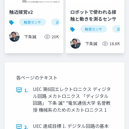
触近接覚v2
ロボットで使われる接
触と動きを測るセンサ
触覚センサ
近接覚センサ
すべり覚センサ
触覚センサ
近接覚
下条誠
20K
下条誠
18.8K
各ページのテキスト
UEC 第6回エレクトロニクス ディジタ
1.
ル回路 メカトロニクス 「ディジタル
回路」 下条 誠* *電気通信大学 名誉教
授 機械系のためのメカトロニクス 1
UEC 達成目標 1. デジタル回路の基本
2.