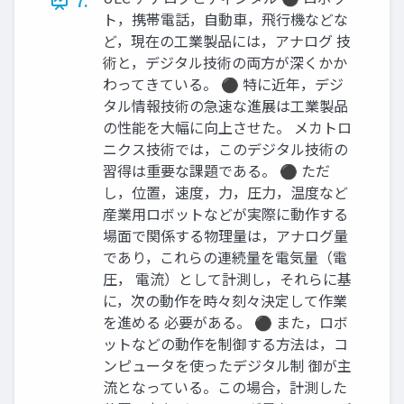
7.
ト，携帯電話，自動車，飛行機などな
ど，現在の工業製品には，アナログ 技
術と，デジタル技術の両方が深くかか
わってきている。 ⚫ 特に近年，デジ
タル情報技術の急速な進展は工業製品
の性能を大幅に向上させた。 メカトロ
ニクス技術では，このデジタル技術の
習得は重要な課題である。 ⚫ ただ
し，位置，速度，力，圧力，温度など
産業用ロボットなどが実際に動作する
場面で関係する物理量は，アナログ量
であり，これらの連続量を電気量（電
圧， 電流）として計測し，それらに基
に，次の動作を時々刻々決定して作業
を進める 必要がある。 ⚫ また，ロボ
ットなどの動作を制御する方法は，コ
ンピュータを使ったデジタル制 御が主
流となっている。この場合，計測した