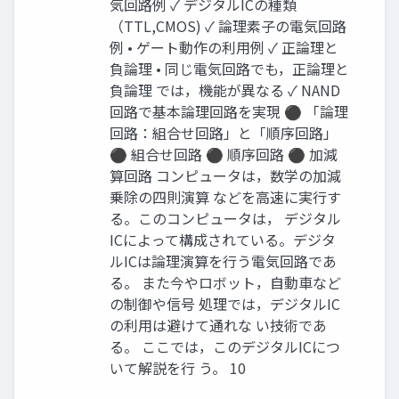
気回路例 ✓ デジタルICの種類
（TTL,CMOS) ✓ 論理素子の電気回路
例 • ゲート動作の利用例 ✓ 正論理と
負論理 • 同じ電気回路でも，正論理と
負論理 では，機能が異なる ✓ NAND
回路で基本論理回路を実現 ⚫ 「論理
回路：組合せ回路」と「順序回路」
⚫ 組合せ回路 ⚫ 順序回路 ⚫ 加減
算回路 コンピュータは，数学の加減
乗除の四則演算 などを高速に実行す
る。このコンピュータは， デジタル
ICによって構成されている。デジタ
ルICは論理演算を行う電気回路であ
る。 また今やロボット，自動車など
の制御や信号 処理では，デジタルIC
の利用は避けて通れな い技術であ
る。 ここでは，このデジタルICにつ
いて解説を行 う。 10