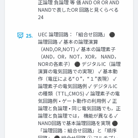
正論理 負論理 等 価 AND OR OR AND
NANDで表したOR 回路と見くらべる
24
UEC 論理回路：「組合せ回路」 ⚫
25.
論理回路 ✓ 基本の論理演算
（AND,OR,NOT) ✓ 基本の論理素子
（AND，OR，NOT，XOR， NAND，
NORの各素子） ⚫ デジタルIC（論理
演算の電気回路での実現） ✓ 基本動
作（電圧による“０”，“１”表現） ✓
論理素子の電気回路例 ✓ デジタルIC
の種類（TTL,CMOS) ✓ 論理素子の電
気回路例 • ゲート動作の利用例 ✓ 正
論理と負論理 • 同じ電気回路でも，正
論理と負論理では， 機能が異なる ✓
NAND回路で基本論理回路を実現 ⚫
「論理回路：組合せ回路」と「順序
回路」 ⚫ 組合せ回路 ① マルチプレ