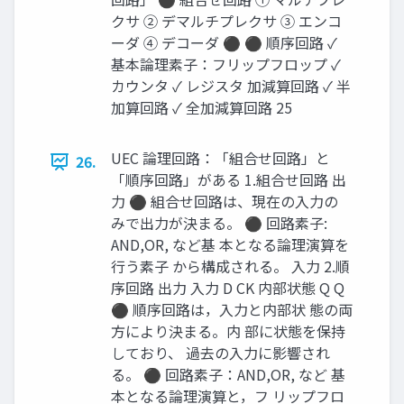
クサ ② デマルチプレクサ ③ エンコ
ーダ ④ デコーダ ⚫ ⚫ 順序回路 ✓
基本論理素子：フリップフロップ ✓
カウンタ ✓ レジスタ 加減算回路 ✓ 半
加算回路 ✓ 全加減算回路 25
UEC 論理回路：「組合せ回路」と
26.
「順序回路」がある 1.組合せ回路 出
力 ⚫ 組合せ回路は、現在の入力の
みで出力が決まる。 ⚫ 回路素子:
AND,OR, など基 本となる論理演算を
行う素子 から構成される。 入力 2.順
序回路 出力 入力 D CK 内部状態 Q Q
⚫ 順序回路は，入力と内部状 態の両
方により決まる。内 部に状態を保持
しており、 過去の入力に影響され
る。 ⚫ 回路素子：AND,OR, など 基
本となる論理演算と，フ リップフロ