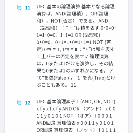
UEC 基本の論理演算 基本となる論理
11.
演算は，AND(論理積），OR(論理
和），NOT(否定） である。 AND
（論理積） ：“・”は積を表す 0･0=0･
1=1･0=0，1･1=1 OR (論理和)
0+0=0，0+1=1+0=1+1=1 NOT (否
定) 𝟎ሜ = 𝟏, 𝟏ሜ = 𝟎 ：“+”は和を表す
：上バーは否定を表す ✓ 論理演算
は，0または1だけを演算し，その結
果も0または1のいずれかになる。 ✓
“0”を偽(False ) ，”1”を真(True)と呼
ぶこともある。 11
UEC 基本論理素子１(AND, OR, NOT)
12.
x f y x f x f y AND OR （アンド） x 0 0
1 1 y 0 1 0 1 NOT （オア） f 0 0 0 1
AND回路 真理値表 x 0 0 1 1 y 0 1 0 1
OR回路 真理値表 （ノット） f 0 1 1 1