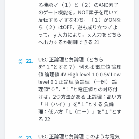
る機能 ✓ （１）と（２）のAND素子
のゲート機能を，NOT素子を用いて
反転する ✓ すなわち，（１）がONな
ら（２）はOFF，逆も成り立つ ✓ よ
って，ｙ入力により，ｘ入力をどちら
へ出力するか制御できる 21
UEC 正論理と負論理（どちら
22.
を“１”とする？） 例えば 電圧値 論理
値 論理値 4V High level 1 0 0.5V Low
level 0 1 正論理 負論理 （一例） 論
理値“０”，“１”と電圧値との対応付
けは，2つ方法がある 正論理：高い方
「 H（ハイ）」を“１”とする 負論
理：低い方「 L（ロー）」を“１”とす
る 22
UEC 正論理と負論理 このような電気
23.