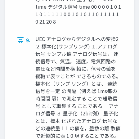
time デジタル信号 time 00 0 0 0 1 0 1
1 0 1 1 1 1 1 0 0 1 0 1 0 1 1 0 1 1 1 1 1
0 21 20 8
UEC アナログからデジタルへの変換2
9.
２.標本化(サンプリング) １.アナログ
信号 サンプル値 アナログ信号は， 連
続信号で、気温， 速度，電気回路の
電圧など時間を横 軸に，信号の値を
縦軸で表すことが できるものである。
標本化（サンプ リング）とは、 連続
信号を一定 の間隔（例えば 1ms毎の
時間間 隔）で測定する ことで離散信
号 として取集する ことである。 アナ
ログ信号 ３.量子化（2bit例） 量子化
とは、標本 化されたアナログ 信号な
どの連続量 1 1 の値を，整数の離 散値
で近似的に表 1 0 現することである。