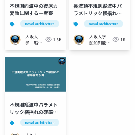
不規則向波中の復原⼒
⻑波頂不規則縦波中パ
変動に関する⼀考察
ラメトリック横揺れの
理論計算法の実験的検
naval architecture
船舶海洋工学
naval architecture
ship stability
証及び極値の計算につ
いて
大阪大
大阪大学
1.3K
1K
学 船舶
船舶知能化
知能化領
領域
域
不規則縦波中パラメト
リック横揺れの確率論
的予測
naval architecture
船舶海洋工学
ship stability