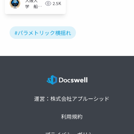
大阪大
2.5K
学 船舶
知能化領
域
#パラメトリック横揺れ
運営：株式会社アプルーシッド
利用規約