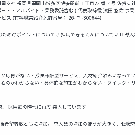
 福岡支社 福岡県福岡市博多区博多駅前 1 丁目23 番 2 号 佐賀支社
社員・パート・アルバイト・業務委託含む ) 代表取締役 濱田 悠佑 
(有料職業紹介免許番号： 26-ユ -300644)
のためのポイントについて ✓ 採用できるくんについて ✓ IT導
るが応募がない · 成果報酬型サービス、人材紹介頼みになって
ているのかわからない・具体的な施策がわからない · ダイレク
、 採用難の時代に再度 突入しています 。
転職希望者数ともに増加。 求人数の増加のほうが大きく、転職求人