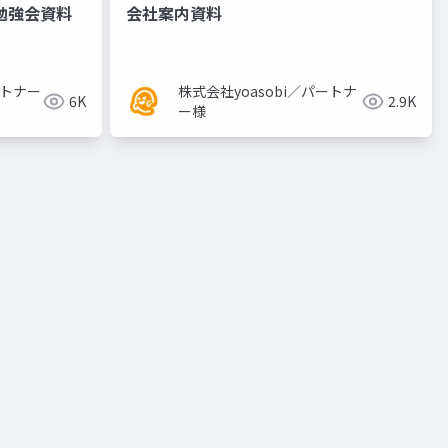
け勉強会資料
会社案内資料
ートナー
株式会社yoasobi／パートナ
6K
2.9K
ー様