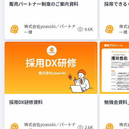
販売パートナー制度のご案内資料
採用できる
株式会社yoasobi／パートナ
株式会
9.6K
ー様
ー様
採用DX研修資料
勉強会資料_
株式会社yoasobi／パートナ
株式会
2.6K