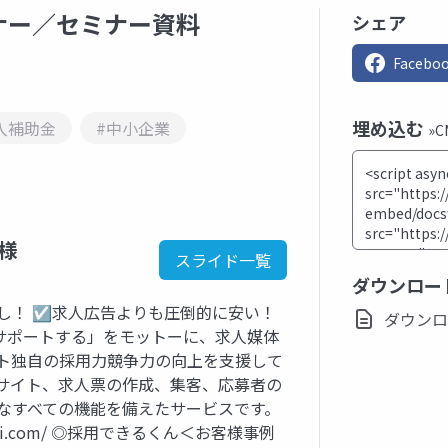
ナー／セミナー資料
シェア
Facebo
埋め込む
導入補助金
#中小企業
»
ー様
スライド一覧
ダウンロー
し！ ☑求人広告よりも圧倒的に安い！
ダウンロード
サポートする」をモットーに、求人媒体
ント独自の採用力競争力の向上を支援して
用サイト、求人票の作成、集客、応募者の
なすべての機能を備えたサービスです。
sobi.com/ ◎採用できるくん＜お客様事例