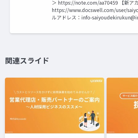
＞ https://note.com/aa70459
https://www.docswell.com/user/sa
ルアドレス：
info-saiyoudekirukun@i
関連スライド