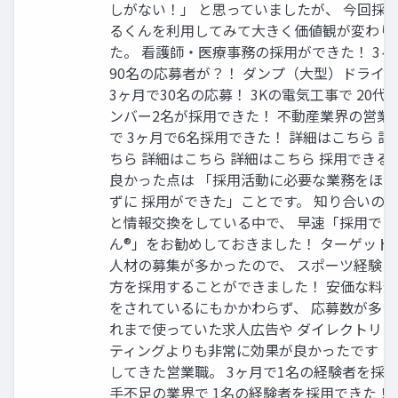
しがない！」 と思っていましたが、 今回採
るくんを利⽤してみて⼤きく価値観が変わり
た。 看護師‧医療事務の採⽤ができた！ 3ヶ
90名の応募者が？！ ダンプ（⼤型）ドライ
3ヶ⽉で30名の応募！ 3Kの電気⼯事で 20代
ンバー2名が採⽤できた！ 不動産業界の営業
で 3ヶ⽉で6名採⽤できた！ 詳細はこちら 詳
ちら 詳細はこちら 詳細はこちら 採⽤できる
良かった点は 「採⽤活動に必要な業務をほ
ずに 採⽤ができた」ことです。 知り合いの
と情報交換をしている中で、 早速「採⽤でき
ん®」をお勧めしておきました！ ターゲット
⼈材の募集が多かったので、 スポーツ経験を
⽅を採⽤することができました！ 安価な料
をされているにもかかわらず、 応募数が多く
れまで使っていた求⼈広告や ダイレクトリク
ティングよりも⾮常に効果が良かったです！ 
してきた営業職。 3ヶ⽉で1名の経験者を採⽤
⼿不⾜の業界で 1名の経験者を採⽤できた！ 