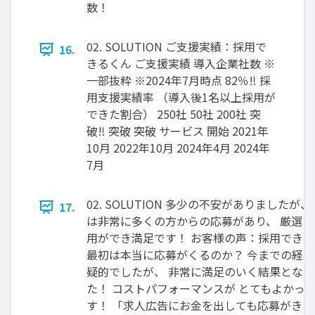
数！
02. SOLUTION ご⽀援実績：採⽤で
16.
きるくん ご⽀援実績 導⼊企業社数 ※
⼀部抜粋 ※2024年7⽉時点 82％‼ 採
⽤⽀援実績率 （導⼊後1名以上採⽤が
できた割合） 250社 50社 200社 突
破‼ 突破 突破 サービス 開始 2021年
10⽉ 2022年10⽉ 2024年4⽉ 2024年
7⽉
02. SOLUTION 多少の不安がありましたが、
17.
は⾮常に多くの⽅からの応募があり、 厳選し
⽤ができ満⾜です！ お客様の声：採⽤でき
最初は本当に応募がくるのか？ 今までの経
疑的でしたが、 ⾮常に満⾜のいく結果とな
た！ コストパフォーマンスが とてもよかっ
す！ 「求⼈広告にお⾦を出しても応募がきた