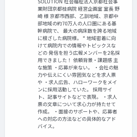
SOLUTION 社会福祉法人京都社会事
業財団京都桂病院 経営企画室 室長 野
崎 様 京都市西部、乙訓地域、京都中
部地域の約70万人の人口圏にある基
幹病院で、 最大の病床数を誇る地域
に根ざした病院様。 “ 地域密着に向
けて病院内での情報やトピックスな
どの 発信を担う広報メンバーを2名採
用できました！ 依頼背景・課題感 主
な施策 ・応募が来ない。 ・会社の魅
力や伝えにくい雰囲気などを求人票
や ・求人広告、ハローワークをメイ
ンに採用活動していた。 採用サイ
ト、記事サイトなどで表現。 ・求人
票の文章について求心力が持たせて
作成。 ・面接のサポートや、応募者
への対応の方法などの具体的なアド
バイス。