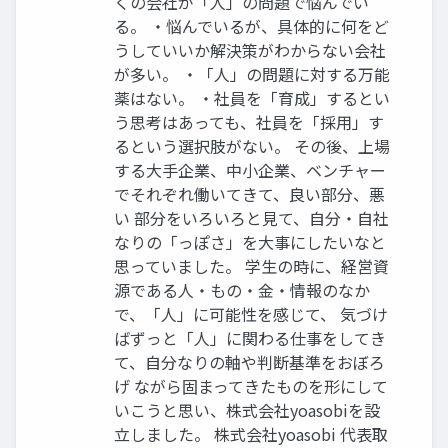
くの会社が「⼈」の問題で悩んでい
る。 ‧悩んでいるが、具体的に何をど
うしていいか解決策がわからない会社
が多い。 ‧「⼈」の問題に対する万能
薬はない。 ‧社員を「育成」するとい
う思考はあっても、社員を「採⽤」す
るという選択肢がない。 その後、上場
する⼤⼿企業、中⼩企業、ベンチャー
でそれぞれ働いてきて、良い部分、悪
い 部分をいろいろと⾒て、⾃分‧⾃社
なりの「っぽさ」を⼤事にしたいなと
思っていました。 学⽣の時に、経営資
源である⼈‧もの‧⾦‧情報のなか
で、「⼈」に可能性を感じて、 気づけ
ばずっと「⼈」に関わる仕事をしてき
て、⾃分なりの軸や判断基準をおぼろ
げ ながら固まってきたものを形にして
いこうと思い、株式会社yoasobiを設
⽴しました。 株式会社yoasobi 代表取