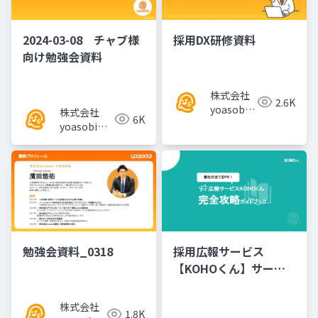
2024-03-08 チャブ様
採用DX研修資料
向け勉強会資料
株式会社
2.6K
yoasobi
株式会社
6K
／パート
yoasobi／
ナー様
パートナー
様
勉強会資料_0318
採用広報サービス
【KOHOくん】サービ
ス資料
株式会社
1.8K