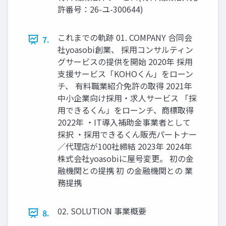
許番号：26-ユ-300644)
これまでの軌跡 01. COMPANY 合同会
7.
社yoasobi創業、 採⽤コンサルティン
グサービスの提供を開始 2020年 採⽤
⽀援サービス「KOHOくん」をローン
チ、 有料職業紹介免許の取得 2021年
中⼩企業向け採⽤‧求⼈サービス 「採
⽤できるくん」をローンチ、商標取得
2022年 ‧IT導⼊補助⾦事業者として
採択 ‧採⽤できるくん販売パートナー
∕代理店が100社締結 2023年 2024年
株式会社yoasobiに屋号変更。 初の⾦
融機関との提携 初 の金融機関との 業
務提携
02. SOLUTION 事業概要
8.