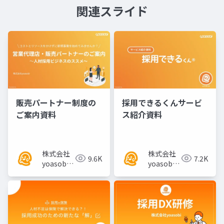
関連スライド
販売パートナー制度の
採用できるくんサービ
ご案内資料
ス紹介資料
株式会社
株式会社
9.6K
7.2K
yoasobi
yoasobi
／パート
／パート
ナー様
ナー様