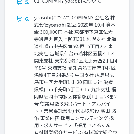
01. COMPANY yoasobiについて
5.
yoasobiについて COMPANY 会社名 株
6.
式会社yoasobi 設⽴ 2020年 10⽉ 資本
⾦ 300,000円 本社 京都市下京区仏光
寺通烏丸東⼊上柳町331 札幌⽀社 北海
道札幌市中央区南5条⻄15丁⽬2-3 東
北⽀社 宮城県仙台市若林区五橋3-1-3
関東⽀社 東京都渋⾕区恵⽐寿⻄2丁⽬4
番8号 東海⽀社 愛知県名古屋市中村区
名駅4丁⽬24番5号 中国⽀社 広島県広
島市中区⼤⼿町1-1-20 四国⽀社 愛媛
県松⼭市千⾈町5丁⽬3-17 九州⽀社 福
岡県福岡市博多区博多駅前1丁⽬23番2
号 従業員数 35名(パート‧アルバイ
ト‧業務委託含む) 代表取締役 濱⽥ 悠
佑 事業内容 採⽤コンサルティング 採
⽤‧求⼈サービス「採⽤できるくん」
有料職業紹介サービス(有料職業紹介免