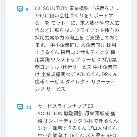
02. SOLUTION 事業概要 「採⽤をきっ
9.
かけに良い会社づくりをサポートす
る」を モットーに、求⼈媒体や求⼈広
告などに頼らない クライアント独⾃の
採⽤⼒競争⼒の向上を ご⽀援しており
ます。 中⼩企業向け ⼤企業向け 採⽤
できるくん 採⽤コンサルティング 採
⽤業務 ワンストップ サービス 採⽤業
務コンサル /代⾏サービス 中⼩企業向
け 企業規模問わず KOHOくん DRくん
広報サービス ダイレクト リクーティ
ング サービス
サービスラインナップ 02.
10.
SOLUTION 戦略設計 ⺟集団形成 獲
得 オンボーディング 採⽤できるくん
シン‧採⽤できるくん プロ⼈材くん
中⼩企業向け DRくん 求⼈票＋ RPO