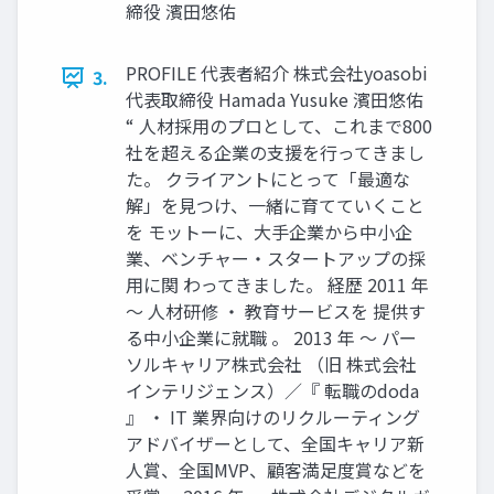
締役 濱⽥悠佑
PROFILE 代表者紹介 株式会社yoasobi
3.
代表取締役 Hamada Yusuke 濱⽥悠佑
“ ⼈材採⽤のプロとして、これまで800
社を超える企業の⽀援を⾏ってきまし
た。 クライアントにとって「最適な
解」を⾒つけ、⼀緒に育てていくこと
を モットーに、⼤⼿企業から中⼩企
業、ベンチャー‧スタートアップの採
⽤に関 わってきました。 経歴 2011 年
〜 ⼈材研修 ‧ 教育サービスを 提供す
る中⼩企業に就職 。 2013 年 〜 パー
ソルキャリア株式会社 （旧 株式会社
インテリジェンス）∕『 転職のdoda
』 ‧ IT 業界向けのリクルーティング
アドバイザーとして、全国キャリア新
⼈賞、全国MVP、顧客満⾜度賞などを