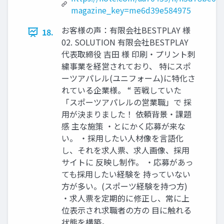
magazine_key=me6d39e584975
お客様の声：有限会社BESTPLAY 様
18.
02. SOLUTION 有限会社BESTPLAY
代表取締役 吉田 様 印刷・プリント刺
繍事業を経営されており、 特にスポ
ーツアパレル(ユニフォーム)に特化さ
れている企業様。 “ 苦戦していた
「スポーツアパレルの営業職」で 採
用が決まりました！ 依頼背景・課題
感 主な施策 ・とにかく応募が来な
い。 ・採用したい人材像を言語化
し、それを求人票、求人画像、採用
サイトに 反映し制作。 ・応募があっ
ても採用したい経験を 持っていない
方が多い。(スポーツ経験を持つ方)
・求人票を定期的に修正し、常に上
位表示され求職者の方の 目に触れる
状態を構築。