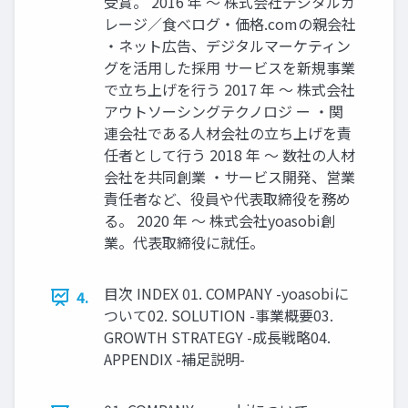
受賞。 2016 年 〜 株式会社デジタルガ
レージ∕⾷べログ‧価格.comの親会社
‧ネット広告、デジタルマーケティン
グを活⽤した採⽤ サービスを新規事業
で⽴ち上げを⾏う 2017 年 〜 株式会社
アウトソーシングテクノロジ ー ‧関
連会社である⼈材会社の⽴ち上げを責
任者として⾏う 2018 年 〜 数社の⼈材
会社を共同創業 ‧サービス開発、営業
責任者など、役員や代表取締役を務め
る。 2020 年 〜 株式会社yoasobi創
業。代表取締役に就任。
⽬次 INDEX 01. COMPANY -yoasobiに
4.
ついて02. SOLUTION -事業概要03.
GROWTH STRATEGY -成⻑戦略04.
APPENDIX -補⾜説明-