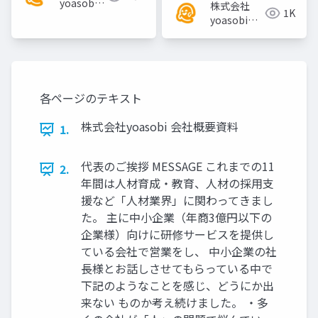
yoasobi
株式会社
1K
／パート
yoasobi／
ナー様
パートナー
様
各ページのテキスト
株式会社yoasobi 会社概要資料
1.
代表のご挨拶 MESSAGE これまでの11
2.
年間は⼈材育成‧教育、⼈材の採⽤⽀
援など「⼈材業界」に関わってきまし
た。 主に中⼩企業（年商3億円以下の
企業様）向けに研修サービスを提供し
ている会社で営業をし、 中⼩企業の社
⻑様とお話しさせてもらっている中で
下記のようなことを感じ、どうにか出
来ない ものか考え続けました。 ‧多