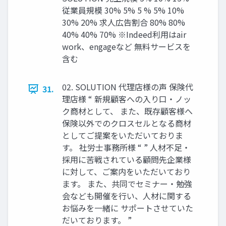
従業員規模 30% 5% 5 % 5% 10%
30% 20% 求人広告割合 80% 80%
40% 40% 70% ※Indeed利用はair
work、engageなど 無料サービスを
含む
02. SOLUTION 代理店様の声 保険代
31.
理店様 “ 新規顧客への入り口・ノッ
ク商材として、 また、既存顧客様へ
保険以外でのクロスセルとなる商材
としてご提案をいただいておりま
す。 社労士事務所様 “ ” 人材不足・
採用に苦戦されている顧問先企業様
に対して、ご案内をいただいており
ます。 また、共同でセミナー・勉強
会なども開催を行い、人材に関する
お悩みを一緒に サポートさせていた
だいております。 ”