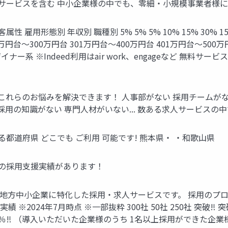
geなど 無料サービスを含む 中⼩企業様の中でも、零細‧⼩規模事業
雇⽤形態別 年収別 職種別 5% 5% 5% 10% 15% 30% 15
円台〜300万円台 301万円台〜400万円台 401万円台〜500万円
ナー系 ※Indeed利⽤はair work、engageなど 無
これらのお悩みを解決できます！ ⼈事部がない 採⽤チームがない.
採⽤の知識がない 専⾨⼈材がいない... 数ある求⼈サービスの中で 
る都道府県 どこでも ご利⽤ 可能です! 熊本県・ ・和歌山県
での採⽤⽀援実績があります！
提供する地⽅中⼩企業に特化した採⽤‧求⼈サービスです。 採⽤
2024年7⽉時点 ※⼀部抜粋 300社 50社 250社 突破‼ 突破 
率 82％‼ （導入いただいた企業様のうち 1名以上採用ができた企