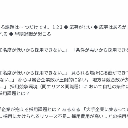
る課題は… つだけです。 1 2 3 ◆ 応募がない ◆ 応募はあ
れる ◆ 早期退職が起こる
「知名度が低いから採⽤できない...」 「条件が悪いから採⽤でき
「知名度が低いから採⽤できない...」 ⾒られる場所に掲載がで
ない...」 都⼼は競合企業数が圧倒的に多い。 地⽅は競合数
い...」 採⽤競争環境（同エリア×同職種）に おいて⾃社の条
の採⽤課題とは？
⼿企業が抱える採⽤課題とは？ あるある 「⼤⼿企業に集まってい
.. 採⽤にかけられるリソース不⾜... 採⽤費⽤が⾼い... どの