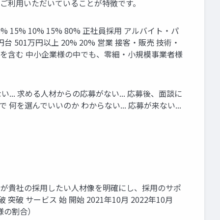
者様にご利⽤いただいていることが特徴です。
% 15% 10% 15% 80% 正社員採⽤ アルバイト‧パ
台 501万円以上 20% 20% 営業 接客‧販売 技術‧
料サービスを含む 中⼩企業様の中でも、零細‧⼩規模事業者様
.. 求める⼈材からの応募がない... 応募後、⾯談に
何を選んでいいのか わからない... 応募が来ない...
のプロが貴社の採⽤したい⼈材像を明確にし、採⽤のサポ
突破 サービス 始 開始 2021年10月 2022年10月
業様の割合）