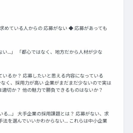
るが 求めている⼈からの 応募がない ◆ 応募があっても
ない...」 「都⼼ではなく、地⽅だから⼈材が少な
きているか？ 応募したいと思える内容になっている
が少なく、採⽤⼒が⾼い 企業がまだまだ少ないので実は
件は適切か？ 他の魅⼒で勝負できるものはないか？
る...」 ⼤⼿企業の採⽤課題とは？ 応募がない、求
採⽤⼿法を選んでいいかわからない... これらは中⼩企業