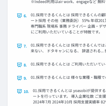
※Indeed利⽤はair work、enga
01.採⽤できるくんとは 採⽤できるくんの顧客属性 
6.
ート採⽤ その他（業務委託） 55% 年収201万
専⾨職系 現場系 事務 ドライバー 企画‧デザイ
にご利⽤いただいていることが特徴です。
01.採⽤できるくんとは 採⽤できるくんでは
7.
来ない、 ドタキャンになる、 辞退される... 
01.採⽤できるくんとは ご利⽤いただいてい
8.
01.採⽤できるくんとは 様々な業種‧職種
9.
01.採⽤できるくんとは yoasobiが
10.
ートを⾏っています。 導⼊企業社数 ご⽀援実績 ※
2024年7月 2024年10月 採用支援実績