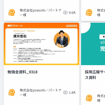
株式会社yoasobi／パートナ
株式
9.6K
ー様
様
勉強会資料_0318
採用広報サ
ス資料
株式会社yoasobi／パートナ
1.8K
ー様
株式
様