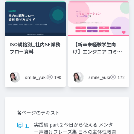
ISO規格別_社内SE業務
【新卒未経験学生向
フロー資料
け】エンジニア コミュ
ニケーション フレーズ
集 💬エンジニアのため
のコミュニケーション
smile_yukiko_it
190
smile_yukiko_it
172
フレーズ集
各ページのテキスト
実践編 part 2 今日から使える メンタ
1.
ー声掛けフレーズ集 日本の主体性教育