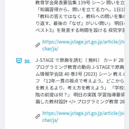
教育学会発表要旨集 139号 シーン 問いを立
「知識習得から、問いを立てる力へ。1日1
「教科の答えではなく、教科への問いを集めよ
り返す。最後の『なぜ』がいい問い」 明日の
ベスト3』を発表する時間を設ける 探究学習 27 
https://www.jstage.jst.go.jp/article/jtsj
char/ja/
J-STAGE で原典を読む（ 無料） カード 28 
30.
プログラミング教育の動向 J-STAGEで原典
ム情報学会誌 40 巻3号 (2023) シーン 
フ 「12年一貫の視点で考えよう。どこから来
を教えるより、考え方を教えよう」 「学校
階の前提は何？」 明日の実践 学習指導要領
識した教材設計 </> プログラミング教育 28 / 
https://www.jstage.jst.go.jp/article/jsi
char/ja/