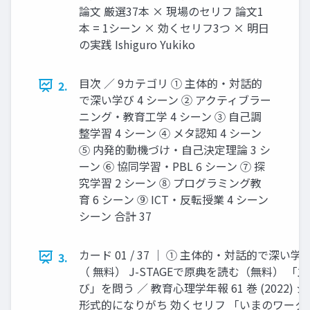
論文 厳選37本 × 現場のセリフ 論文1
本 = 1シーン × 効くセリフ3つ × 明日
の実践 Ishiguro Yukiko
目次 ／ 9カテゴリ ① 主体的・対話的
2.
で深い学び 4 シーン ② アクティブラー
ニング・教育工学 4 シーン ③ 自己調
整学習 4 シーン ④ メタ認知 4 シーン
⑤ 内発的動機づけ・自己決定理論 3 シ
ーン ⑥ 協同学習・PBL 6 シーン ⑦ 探
究学習 2 シーン ⑧ プログラミング教
育 6 シーン ⑨ ICT・反転授業 4 シーン
シーン 合計 37
カード 01 / 37 │ ① 主体的・対話的で深い学び
3.
（ 無料） J-STAGEで原典を読む（無料） 
び」を問う ／ 教育心理学年報 61 巻 (2022)
形式的になりがち 効くセリフ 「いまのワーク