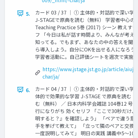
カード 03 / 37 │ ① 主体的・対話的で深い学
5.
J-STAGEで原典を読む（無料） 学習者中心の授業運営 ／
Teaching Practice 5巻 (2017) シー
フ 「今日は私が話す時間より、みんなが考え
知ってる。でもまず、あなたの中の答えを聞か
ら導入しよう。自分にOKを出せる人になろう」
学習者活動に。自己評価シートを週次で実施 ★ 深い
https://www.jstage.jst.go.jp/article/aiuj
char/ja/
カード 04 / 37 │ ① 主体的・対話的で深
6.
体的で効果的な学習 J-STAGE で原典を読む（ 
む（無料） ／ 日本内科学会雑誌 104巻12 号 (
行になりがち 効くセリフ 「ここで30秒だけ
明すると？』を確認しよう」 「ペアで違う意
手を挙げて教えて」 「立って隣のペアと交換
一度説明してみて」 明日の実践 講義中5〜1