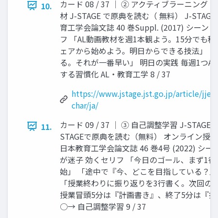
カード 08 / 37 │ ② アクティブラーニン
10.
材 J-STAGE で原典を読む（ 無料） J-ST
育工学会論文誌 40 巻Suppl. (2017) シ
フ 「AL動画教材を週1本観よう。15分でも
ェアから始めよう。明日からできる技法」 
る。それが一番早い」 明日の実践 毎週1つ
する習慣化 AL・教育工学 8 / 37
https://www.jstage.jst.go.jp/article/jje
char/ja/
カード 09 / 37 │ ③ 自己調整学習 J-STAG
11.
STAGEで原典を読む（無料） オンライン授
日本教育工学会論文誌 46 巻4号 (2022) 
が迷子 効くセリフ 「今日のゴール、まず1
始」 「途中で『今、どこを目指している？
「授業終わりに振り返りを3行書く。次回の自
授業冒頭5分は『計画書き』、終了5分は『
○→ 自己調整学習 9 / 37