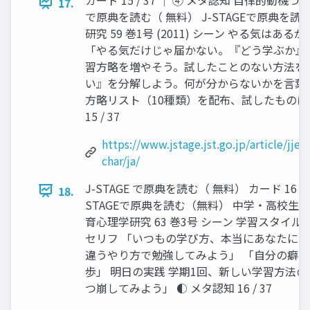
17.
で原典を読む（ 無料） J-STAGEで原典を読
研究 59 巻1号 (2011) シーン やる気はあ
「やる気だけじゃ届かない。『どう学ぶか』
習方略を増やそう。試したことのない方法を1
い』を分解しよう。何が分からないかを言葉に
方略リスト（10種類）を配布、試したものに
15 / 37
https://www.jstage.jst.go.jp/article/jje
char/ja/
J-STAGE で原典を読む（ 無料） カード 16 / 3
18.
STAGEで原典を読む（無料） 中学・高校生の
育心理学研究 63 巻3号 シーン 学習スタイ
セリフ 「いつもの学び方、本当にあなたに合
違うやり方で勉強してみよう」 「自分の癖
歩」 明日の実践 学期1回、新しい学習方法の
つ崩してみよう」 ◐ メタ認知 16 / 37