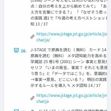
点：自分の考えを上から眺めてみて」 「あ
え方を言葉にできる？」 「『なぜそう思った
の実践 週1で『今週の考え方ベストショット
知 13 / 37
https://www.jstage.jst.go.jp/article/js
char/ja/
J-STAGE で原典を読む（ 無料） カード 14 / 3
16.
原典を読む（無料） メタ認知能力を高める「
学雑誌 25 巻1号 (2001) シーン 事実と
セリフ 「いまの発言、事実？ それとも意見？
う思う』と『データではこう』を、意識的に分
→事実→意見。どこにいる？」 明日の実践 発
示するルールを導入 ✎ メタ認知 14 / 37
https://www.jstage.jst.go.jp/article/jme
char/ja
カード 15 / 37 │ ④ メタ認知 自律的動機づ