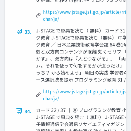
https://www.jstage.jst.go.jp/article/rrie
char/ja/
J-STAGE で原典を読む（ 無料） カード 31 /
33.
グ教育 J-STAGEで原典を読む（無料） 中
グ教育 ／ 日本産業技術教育学会誌 64 巻1号 (
御と双方向コンテンツが乖離 効くセリフ 「
かす』、双方向は『人とつながる』」 「両
ム。それを使って何をするかが違うだけ」 
っち？ から始めよう」 明日の実践 学習者の興
ース選択肢を提示 プログラミング教育 31 / 3
https://www.jstage.jst.go.jp/article/jjst
char/ja/
カード 32 / 37 │ ⑧ プログラミング教育
34.
J-STAGE で原典を読む（ 無料） J-STAG
子情報通信学会通信ソサイエティマガジン 13 巻2
達段階を無視した教材選び 効くセリフ 「小