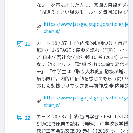
ない』を声に出した人に、感謝の目線を送ろう
『間違えていい場のルール』を毎回30秒で宣言 内発
https://www.jstage.jst.go.jp/article/jje
char/ja/
カード 19 / 37 │ ⑤ 内発的動機づけ・自己
21.
無料） J-STAGEで原典を読む（無料） 
／ 日本学習社会学会年報 10 巻 (2014) 
ない 効くセリフ 「動機づけは年齢で変わる
チ」 「中学生は『取り入れ的』動機が増える
最小限に。内的に価値を感じてもらう問いを」
応じた動機づけマップを事前作成 ◆ 内発的動機・ S
https://www.jstage.jst.go.jp/article/gak
char/ja/
カード 20 / 37 │ ⑥ 協同学習・PBL J-ST
22.
STAGEで原典を読む（無料） 中学校数学授
教育工学会論文誌 39 巻4号 (2016) シー