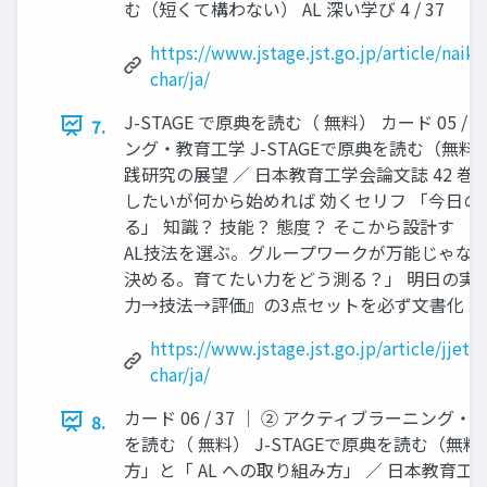
む（短くて構わない） AL 深い学び 4 / 37
https://www.jstage.jst.go.jp/article/naik
char/ja/
J-STAGE で原典を読む（ 無料） カード 05 /
7.
ング・教育工学 J-STAGEで原典を読む（無料
践研究の展望 ／ 日本教育工学会論文誌 42 巻3号 
したいが何から始めれば 効くセリフ 「今日
る」 知識？ 技能？ 態度？ そこから設計す 
AL技法を選ぶ。グループワークが万能じゃない
決める。育てたい力をどう測る？」 明日の実
力→技法→評価』の3点セットを必ず文書化 ▲ AL
https://www.jstage.jst.go.jp/article/jjet/
char/ja/
カード 06 / 37 │ ② アクティブラーニング・教
8.
を読む（ 無料） J-STAGEで原典を読む（無
方」と「 AL への取り組み方」 ／ 日本教育工学