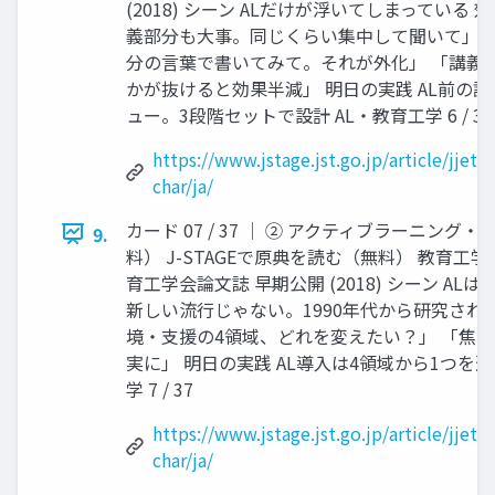
(2018) シーン ALだけが浮いてしまっている 
義部分も大事。同じくらい集中して聞いて」 
分の言葉で書いてみて。それが外化」 「講義→
かが抜けると効果半減」 明日の実践 AL前の
ュー。3段階セットで設計 AL・教育工学 6 / 37
https://www.jstage.jst.go.jp/article/jjet/
char/ja/
カード 07 / 37 │ ② アクティブラーニング・
9.
料） J-STAGEで原典を読む（無料） 教育工
育工学会論文誌 早期公開 (2018) シーン AL
新しい流行じゃない。1990年代から研究され
境・支援の4領域、どれを変えたい？」 「焦
実に」 明日の実践 AL導入は4領域から1つを
学 7 / 37
https://www.jstage.jst.go.jp/article/jje
char/ja/