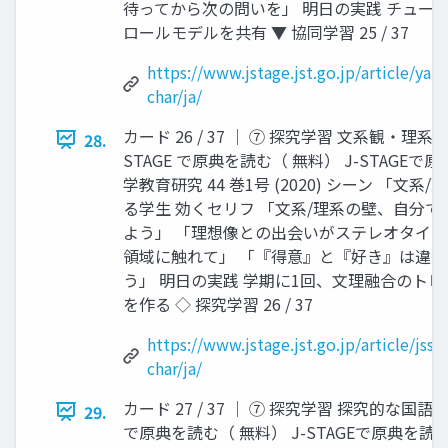
待ってから次の問いを」 明日の実践 チュー
ロールモデルを共有 ▼ 協同学習 25 / 37
https://www.jstage.jst.go.jp/article/ya
char/ja/
カード 26 / 37 │ ⑦ 探究学習 文系観・理系
28.
STAGE で原典を読む（ 無料） J-STAGEで
学教育研究 44 巻1号 (2020) シーン 「文
る学生 効くセリフ 「文系/理系の壁、自分で
よう」 「理想像との出会いがステレオタイ
領域に触れて」 「『得意』と『好き』は違
う」 明日の実践 学期に1回、文理融合のト
を作る ◇ 探究学習 26 / 37
https://www.jstage.jst.go.jp/article/jsse
char/ja/
カード 27 / 37 │ ⑦ 探究学習 探究的な国語
29.
で原典を読む（ 無料） J-STAGEで原典を読