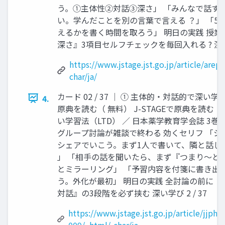
う。①主体性②対話③深さ」 「みんなで話す
い。学んだことを別の言葉で言える ？」 「5
えるかを書く時間を取ろう」 明日の実践 授
深さ』3項目セルフチェックを毎回入れる ? 深い学び
https://www.jstage.jst.go.jp/article/arep
char/ja/
カード 02 / 37 │ ① 主体的・対話的で深い学び 
4.
原典を読む（ 無料） J-STAGEで原典を読む
い学習法（LTD） ／ 日本薬学教育学会誌 3巻 (2
グループ討論が雑談で終わる 効くセリフ 「シ
シェアでいこう。まず1人で書いて、隣と話し
」 「相手の話を聞いたら、まず『つまり〜と
とミラーリング」 「予習内容を付箋に書き出
う。外化が最初」 明日の実践 全討論の前に『
対話』の3段階を必ず挟む 深い学び 2 / 37
https://www.jstage.jst.go.jp/article/jjph
009/_html/-char/ja