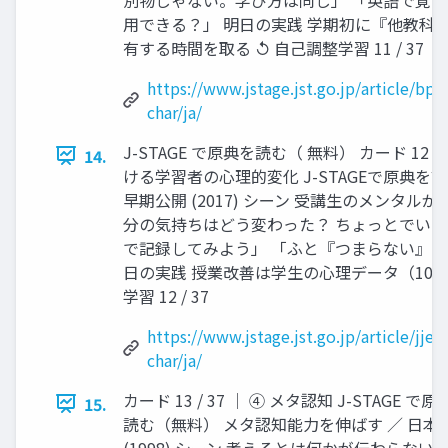
用できる？」 明日の実践 学期初に『他教科
有する時間を取る ↺ 自己調整学習 11 / 37
https://www.jstage.jst.go.jp/article/bpl
char/ja/
J-STAGE で原典を読む（ 無料） カード 12 /
14.
ける学習者の心理的変化 J-STAGEで原典を
早期公開 (2017) シーン 受講生のメンタル
分の気持ちはどう変わった？ ちょっとでいい
で記録してみよう」 「ふと『つまらない』と
日の実践 授業改善は学生の心理データ（10
学習 12 / 37
https://www.jstage.jst.go.jp/article/jj
char/ja/
カード 13 / 37 │ ④ メタ認知 J-STAGE 
15.
読む（無料） メタ認知能力を伸ばす ／ 日本科
(1998) シーン 考えるとは何かが伝わらな