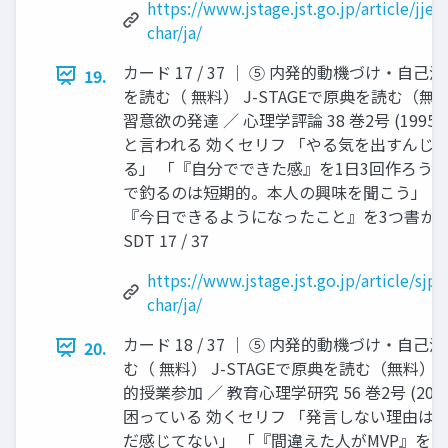
https://www.jstage.jst.go.jp/article/jje
char/ja/
カード 17 / 37 │ ⑤ 内発的動機づけ・自己決
19.
を読む（ 無料） J-STAGEで原典を読む（
習意欲の発達 ／ 心理学評論 38 巻2号 (199
と言われる 効くセリフ 「やる気を出すんじ
る」 「『自分でできた感』を1日3回作ろう
で釣るのは短期的。本人の興味を聞こう」 明
『今日できるようになったこと』を3つ書かせ
SDT 17 / 37
https://www.jstage.jst.go.jp/article/sjpr
char/ja/
カード 18 / 37 │ ⑤ 内発的動機づけ・自己決
20.
む（ 無料） J-STAGEで原典を読む（無料
的授業参加 ／ 教育心理学研究 56 巻2号 (20
困っている 効くセリフ 「発言しない理由は
だ感じてない」 「『間違えた人がMVP』を