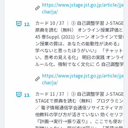
https://www.jstage.jst.go.jp/article/jje
char/ja/
カード 10 / 37 │ ③ 自己調整学習 J-STAG
12.
原典を読む（無料） オンライン授業評価とSR
45 巻Suppl. (2021) シーン オンライ
ン授業の質は、あなたの能動性が決める」 「
学べないと思ったほうがいい」 「チャット
い、思考の見える化」 明日の実践 オンライ
ルール化、強制でなく文化に ↻ 自己調整学習 10
https://www.jstage.jst.go.jp/article/jje
char/ja/
カード 11 / 37 │ ③ 自己調整学習 J-STAG
13.
STAGEで原典を読む（無料） プログラミン
／ 電子情報通信学会通信ソサイエティマガジン 13
他教科の学び方が活きていない 効くセリフ 
『計画→実行→振り返り』、ここでも使おう
別物じゃない。学び方は同じ」 「英語で覚