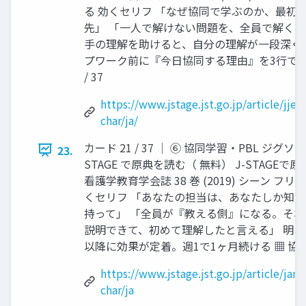
る 効くセリフ 「なぜ協同で学ぶのか、最初
先」 「一人で解けない問題を、全員で解く。
手の理解を助けると、自分の理解が一段深くな
プワーク前に『今日協同する理由』を3行で説明
/ 37
https://www.jstage.jst.go.jp/article/jje
char/ja/
カード 21 / 37 │ ⑥ 協同学習・PBL ジグソ
23.
STAGE で原典を読む（ 無料） J-STAGE
看護学教育学会誌 38 巻 (2019) シーン 
くセリフ 「あなたの担当は、あなたしか知
持って」 「全員が『教える側』になる。それ
説明できて、初めて理解したと言える」 明日
以降に効果が定着。週1で1ヶ月続ける ▦ 協同学習
https://www.jstage.jst.go.jp/article/jan
char/ja