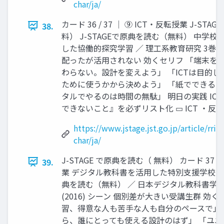
char/ja/
カード 36 / 37 │ ⑨ ICT・反転授業 J-ST
38.
料） J-STAGEで原典を読む（無料） 中学校
した協働的探究学習 ／ 理工系教育研究 3巻 (202
配ったが活用されない 効くセリフ 「端末を
わらない。設計を変えよう」 「ICTは目的
ために使うかから決めよう」 「紙でできる
タルでやるのは時間の無駄」 明日の実践 IC
できないこと』を必ずリスト化 ▭ ICT ・反転授業
https://www.jstage.jst.go.jp/article/rrie
char/ja/
J-STAGE で原典を読む（ 無料） カード 37 / 
39.
業 デジタル教科書を活用した特別支援学校反転授
典を読む（無料） ／ 日本デジタル教科書学会
(2016) シーン 個別差が大きい受講生群 効
習、得意な人も苦手な人も自分のペースで」
ら、誰にとっても使える設計のはず」 「ユ