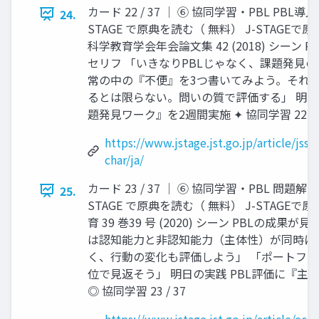
カード 22 / 37 │ ⑥ 協同学習・PBL PB
24.
STAGE で原典を読む（ 無料） J-STAGE
科学教育学会年会論文集 42 (2018) シーン 
セリフ 「いきなりPBLじゃなく、課題発見の
常の中の『不便』を3つ書いてみよう。それが
るとは限らない。問いの質で評価する」 明日の
題発見ワーク』を2週間実施 ✦ 協同学習 22 / 
https://www.jstage.jst.go.jp/article/jss
char/ja/
カード 23 / 37 │ ⑥ 協同学習・PBL 問題
25.
STAGE で原典を読む（ 無料） J-STAGE
育 39 巻39 号 (2020) シーン PBLの成果
は認知能力と非認知能力（主体性）が同時に
く、行動の変化も評価しよう」 「ポートフォ
位で見返そう」 明日の実践 PBL評価に『主
◎ 協同学習 23 / 37
https://www.jstage.jst.go.jp/article/ec