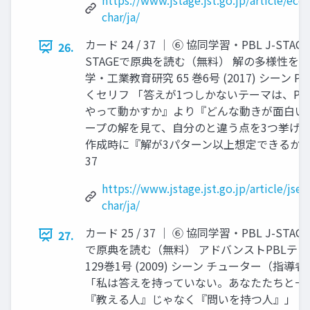
char/ja/
カード 24 / 37 │ ⑥ 協同学習・PBL J-ST
26.
STAGEで原典を読む（無料） 解の多様性を考
学・工業教育研究 65 巻6号 (2017) シーン
くセリフ 「答えが1つしかないテーマは、PB
やって動かすか』より『どんな動きが面白い
ープの解を見て、自分のと違う点を3つ挙げて」
作成時に『解が3パターン以上想定できるか』を確
37
https://www.jstage.jst.go.jp/article/jse
char/ja/
カード 25 / 37 │ ⑥ 協同学習・PBL J-STA
27.
で原典を読む（無料） アドバンストPBLテュ
129巻1号 (2009) シーン チューター（指
「私は答えを持っていない。あなたたちと一
『教える人』じゃなく『問いを持つ人』」 「