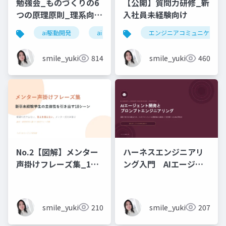
勉強会_ものづくりの6
【公開】質問力研修_新
つの原理原則_理系向け
入社員未経験向け
6時間_2026_05_24_
ai駆動開発
ai
エンジニアコミュニケーシ
石黒友季子
smile_yukiko_it
814
smile_yukiko_it
460
No.2【図解】メンター
ハーネスエンジニアリ
声掛けフレーズ集_18
ング入門 AIエージェ
シーン
ント開発×プロンプト_
実務編
smile_yukiko_it
210
smile_yukiko_it
207