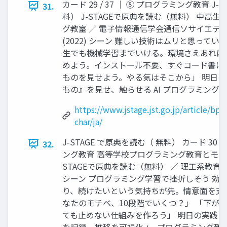
カード 29 / 37 │ ⑧ プログラミング教育 J-
31.
料） J-STAGEで原典を読む（無料） 中高生向
グ教室 ／ 電子情報通信学会通信ソサイエティマ
(2022) シーン 難しい技術はムリと思ってい
生でも機械学習までいける。環境さえあれば」 「G
めよう。インストール不要、すぐコード書け
ものを見せよう。やる気はそこから」 明日の
もの』を見せ、触らせる AI プログラミング教育 2
https://www.jstage.jst.go.jp/article/bpl
char/ja/
J-STAGE で原典を読む（ 無料） カード 30 /
32.
ング教育 高等学校プログラミング教育とモチベ
STAGEで原典を読む（無料） ／ 理工系教育研究 
シーン プログラミング学習で挫折しそう 効く
り、続けたいという気持ちが先。情意面を支
なたのモチベ、10段階でいくつ？」 「下が
ても止めない仕組みを作ろう」 明日の実践 週
を記録、推移を可視化 +− プログラミング教育 30