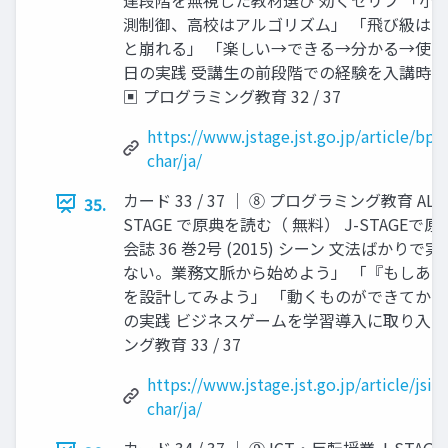
測制御、高校はアルゴリズム」 「飛び級はN
と崩れる」 「楽しい→できる→分かる→使え
日の実践 受講生の前段階での経験を入講時
▣ プログラミング教育 32 / 37
https://www.jstage.jst.go.jp/article/bpl
char/ja/
カード 33 / 37 │ ⑧ プログラミング教育 
35.
STAGE で原典を読む（ 無料） J-STAGE
会誌 36 巻2号 (2015) シーン 文法ばか
ない。業務文脈から始めよう」 「『もしあ
を設計してみよう」 「動くものができてから
の実践 ビジネスゲームを学習導入に取り入れ
ング教育 33 / 37
https://www.jstage.jst.go.jp/article/js
char/ja/
カード 34 / 37 │ ⑨ ICT・反転授業 J-STA