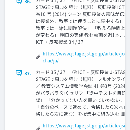
36.
STAGEで原典を読む（無料） 反転授業 ICTに
巻10 号 (2014) シーン 反転授業の意味が
は授業外、教室では使うことに集中する」 
教室では一緒に問題解決」 「教える時間よ
が変わる」 明日の実践 教材動画を週1本、5
ICT ・反転授業 34 / 37
https://www.jstage.jst.go.jp/article/joh
char/ja/
カード 35 / 37 │ ⑨ ICT・反転授業 J-STA
37.
STAGEで原典を読む（無料） フルオンライ
／ 教育システム情報学会誌 41 巻3号 (202
がバラバラ 効くセリフ 「途中テストを目印
認」 「分かってない人を置いていかない、
「自分のペースで進めて、合格したら次へ」 
格したら次に進む）を授業中に組み込む ▥ ICT 
https://www.jstage.jst.go.jp/article/jsi