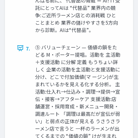
んばる前に、 代替品の脅威 ＝ AI! IT受
託にとってAIは “代替品” 業界内の競
争:ご近所ラーメン店との消耗戦 ひと
ことまとめ 業界の儲けやすさを5方向
から診断。AIは“代替品”。
⑤ バリューチェーン — 価値の鎖をた
7.
どる M・ポーター提唱。活動を 主活動
＋支援活動 に分解 定義 もうちょい詳
しく 企業の活動を主活動と支援活動に
分け、どこで付加価値(マ ージン)が生
まれているかを見える化する分析。 主
活動:仕入れ→仕込み・調理→提供→宣
伝・接客→アフターケア 支援活動:店
舗運営・採用育成・新メニュー開発・
調達ルート 「調理は最高だが宣伝が弱
い」と弱点の正体が見える うさうさラ
ーメン店で言うと 一杯のラーメンが出
てくるまでの “価値の鎖” けが生まれ