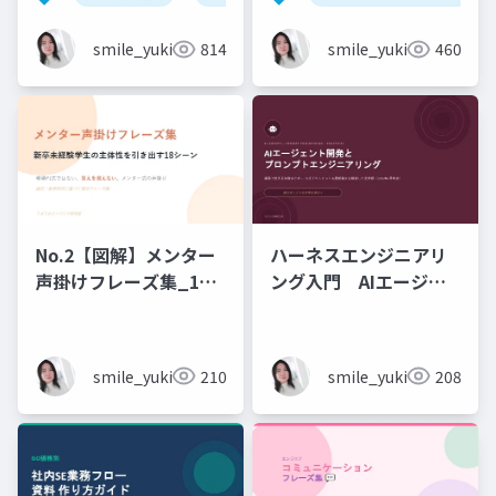
石黒友季子
smile_yukiko_it
814
smile_yukiko_it
460
No.2【図解】メンター
ハーネスエンジニアリ
声掛けフレーズ集_18
ング入門 AIエージェ
シーン
ント開発×プロンプト_
実務編
smile_yukiko_it
210
smile_yukiko_it
208