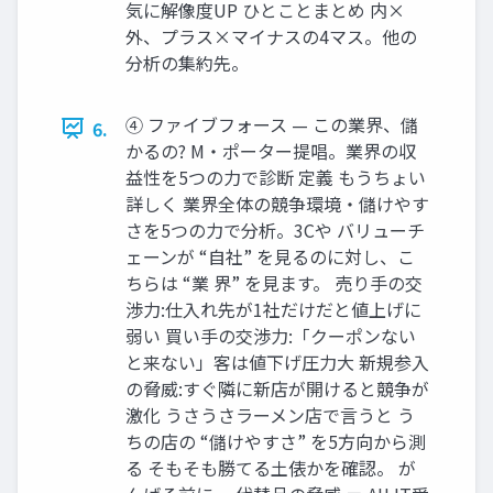
気に解像度UP ひとことまとめ 内×
外、プラス×マイナスの4マス。他の
分析の集約先。
④ ファイブフォース — この業界、儲
6.
かるの? M・ポーター提唱。業界の収
益性を5つの力で診断 定義 もうちょい
詳しく 業界全体の競争環境・儲けやす
さを5つの力で分析。3Cや バリューチ
ェーンが “自社” を見るのに対し、こ
ちらは “業 界” を見ます。 売り手の交
渉力:仕入れ先が1社だけだと値上げに
弱い 買い手の交渉力:「クーポンない
と来ない」客は値下げ圧力大 新規参入
の脅威:すぐ隣に新店が開けると競争が
激化 うさうさラーメン店で言うと う
ちの店の “儲けやすさ” を5方向から測
る そもそも勝てる土俵かを確認。 が