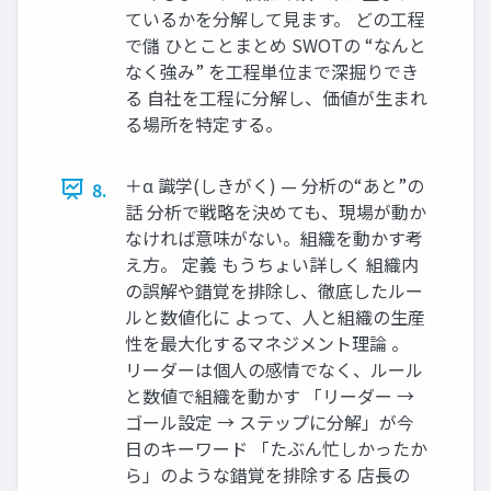
ているかを分解して見ます。 どの工程
で儲 ひとことまとめ SWOTの “なんと
なく強み” を工程単位まで深掘りでき
る 自社を工程に分解し、価値が生まれ
る場所を特定する。
＋α 識学(しきがく) — 分析の“あと”の
8.
話 分析で戦略を決めても、現場が動か
なければ意味がない。組織を動かす考
え方。 定義 もうちょい詳しく 組織内
の誤解や錯覚を排除し、徹底したルー
ルと数値化に よって、人と組織の生産
性を最大化するマネジメント理論 。
リーダーは個人の感情でなく、ルール
と数値で組織を動かす 「リーダー →
ゴール設定 → ステップに分解」が今
日のキーワード 「たぶん忙しかったか
ら」のような錯覚を排除する 店長の