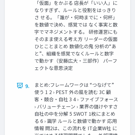
「仮面」をかぶる 店長が「いい人」に
なりすぎず、ルールと役割をはっきり
さ せる。「誰が・何時までに・何杯」
を数値で決め、感覚では なく事実と数
字でマネジメントする。 研修運営にも
そのまま使える考え方 リーダーの仮面
ひとことまとめ 数値化の鬼 分析の“あ
と”、組織を感覚でなくルールと数字
で動かす（安藤広大・三部作） パーフ
ェクトな意思決定
まとめ:フレームワークは “つなげて”
9.
使う 1 2 › PEST 外の風を読む 3C 顧
客・競合・自社 3 4 › ファイブフォース
› バリューチェーン › 業界の儲けやすさ
自社の中を分解 5 SWOT 1枚にまとめ
る 6 › 識学 ルールと数値で動かす 応用
情報 問2は、この流れを IT企業W社 に