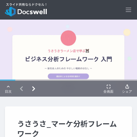
Ope
うさうさ_マーケ分析フレーム
ワーク