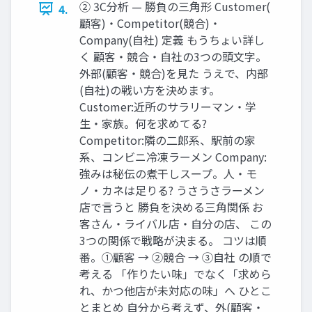
② 3C分析 — 勝負の三角形 Customer(
4.
顧客)・Competitor(競合)・
Company(自社) 定義 もうちょい詳し
く 顧客・競合・自社の3つの頭文字。
外部(顧客・競合)を見た うえで、内部
(自社)の戦い方を決めます。
Customer:近所のサラリーマン・学
生・家族。何を求めてる?
Competitor:隣の二郎系、駅前の家
系、コンビニ冷凍ラーメン Company:
強みは秘伝の煮干しスープ。人・モ
ノ・カネは足りる? うさうさラーメン
店で言うと 勝負を決める三角関係 お
客さん・ライバル店・自分の店、 この
3つの関係で戦略が決まる。 コツは順
番。①顧客 → ②競合 → ③自社 の順で
考える 「作りたい味」でなく「求めら
れ、かつ他店が未対応の味」へ ひとこ
とまとめ 自分から考えず、外(顧客・