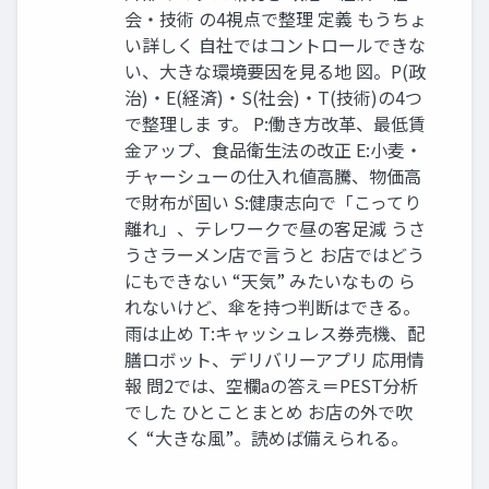
会・技術 の4視点で整理 定義 もうちょ
い詳しく 自社ではコントロールできな
い、大きな環境要因を見る地 図。P(政
治)・E(経済)・S(社会)・T(技術)の4つ
で整理しま す。 P:働き方改革、最低賃
金アップ、食品衛生法の改正 E:小麦・
チャーシューの仕入れ値高騰、物価高
で財布が固い S:健康志向で「こってり
離れ」、テレワークで昼の客足減 うさ
うさラーメン店で言うと お店ではどう
にもできない “天気” みたいなもの ら
れないけど、傘を持つ判断はできる。
雨は止め T:キャッシュレス券売機、配
膳ロボット、デリバリーアプリ 応用情
報 問2では、空欄aの答え＝PEST分析
でした ひとことまとめ お店の外で吹
く “大きな風”。読めば備えられる。