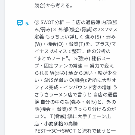
競合)から考える。
③ SWOT分析 — 自店の通信簿 内部(強
5.
み/弱み)× 外部(機会/脅威)の2×2マス
定義 もうちょい詳しく 強み(S)・弱み
(W)・機会(O)・脅威(T)を、プラス/マ
イナス の4マスで整理。他の分析の
“まとめノート”。 S(強み):秘伝スー
プ・固定ファンの常連 ＝ 努力で変え
られる W(弱み):駅から遠い・席が少な
い・SNSが弱い O(機会):近所に大型オ
フィス完成・インバウンド客の増加 う
さうさラーメン店で言うと 自店の通信
簿 自分の中の話(強み・弱み)と、外の
話(機会・ 脅威)をきっちり分けるのが
コツ。 T(脅威):隣に大手チェーン出
店・小麦価格の高騰
PEST→3C→SWOT と流れで使うと一