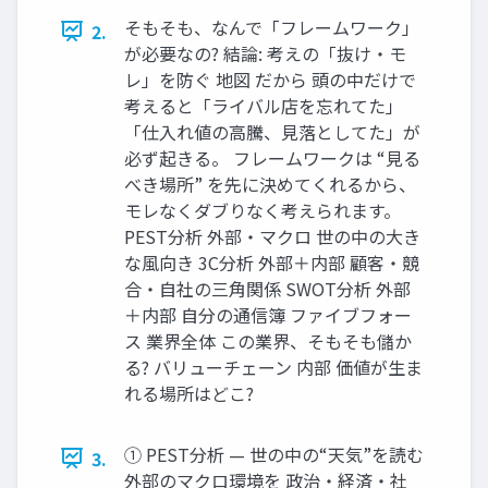
そもそも、なんで「フレームワーク」
2.
が必要なの? 結論: 考えの「抜け・モ
レ」を防ぐ 地図 だから 頭の中だけで
考えると「ライバル店を忘れてた」
「仕入れ値の高騰、見落としてた」が
必ず起きる。 フレームワークは “見る
べき場所” を先に決めてくれるから、
モレなくダブりなく考えられます。
PEST分析 外部・マクロ 世の中の大き
な風向き 3C分析 外部＋内部 顧客・競
合・自社の三角関係 SWOT分析 外部
＋内部 自分の通信簿 ファイブフォー
ス 業界全体 この業界、そもそも儲か
る? バリューチェーン 内部 価値が生ま
れる場所はどこ?
① PEST分析 — 世の中の“天気”を読む
3.
外部のマクロ環境を 政治・経済・社