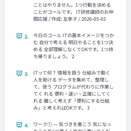
ことはやりません。1つ行動を決める
ことがゴールです。 IT研修講師のお仲
間応援 / 作成: 友季子 / 2026-05-02
今日のゴール ITの基本イメージをつか
2.
む 自分で考える 明日やることを1つ決
める 全部理解しなくてOKです。1つ持
ち帰りましょう。 2
ITって何？ 情報を扱う 仕組みで動く
3.
人を助ける データを集めて、整理し
て、使う プログラムが代わりに作業し
てく れる 便利・速い・正確にしてく
れる 難しく考えず「便利にする仕組
み」と考えればOKです。 3
ワーク① — 気づきを書こう 気になっ
4.
たことを1つ書く ( 自由に書いてくだ