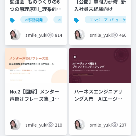
勉強会_ものづくりの6
【公開】質問力研修_新
つの原理原則_理系向け
入社員未経験向け
6時間_2026_05_24_
ai駆動開発
ai
エンジニアコミュニケーシ
石黒友季子
smile_yukiko_it
814
smile_yukiko_it
460
No.2【図解】メンター
ハーネスエンジニアリ
声掛けフレーズ集_18
ング入門 AIエージェ
シーン
ント開発×プロンプト_
実務編
smile_yukiko_it
210
smile_yukiko_it
207