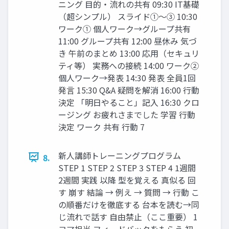
ニング 目的・流れの共有 09:30 IT基礎
（超シンプル） スライド①〜③ 10:30
ワーク① 個人ワーク→グループ共有
11:00 グループ共有 12:00 昼休み 気づ
き 午前のまとめ 13:00 応用（セキュリ
ティ等） 実務への接続 14:00 ワーク②
個人ワーク→発表 14:30 発表 全員1回
発言 15:30 Q&A 疑問を解消 16:00 行動
決定 「明日やること」記入 16:30 クロ
ージング お疲れさまでした 学習 行動
決定 ワーク 共有 行動 7
新人講師トレーニングプログラム
8.
STEP 1 STEP 2 STEP 3 STEP 4 1週間
2週間 実践 以降 型を覚える 真似る 回
す 崩す 結論 → 例え → 質問 → 行動 こ
の順番だけを徹底する 台本を読む→同
じ流れで話す 自由禁止（ここ重要） 1
コマ担当 フィードバックをもらう 初