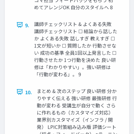
めてアレンジOK 自分のスタイルへ 8
講師チェックリスト & よくある失敗
9.
講師チェックリスト ☐ 結論から話した
か よくある失敗 話しすぎ 教えすぎ ☐
1文が短いか ☐ 質問したか 行動させな
い 成功の基準 全員1回以上発言した ☐
行動させたか 1つ行動を決めた 良い研
修は「わかりやすい」。強い研修は
「行動が変わる」。 9
まとめ & 次のステップ 良い研修 分か
10.
りやすく伝える 強い研修 最強研修 行
動が変わる 受講生が自分で動く さら
に作れるもの（カスタマイズ対応）
業界別カスタマイズ（インフラ / 開
発） LPIC対策組み込み版 評価シート
（採点・フィードバック） eラーニン