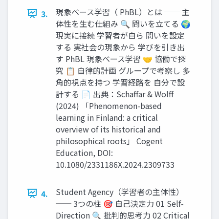
現象ベース学習（ PhBL）とは ── 主
3.
体性を生む仕組み 🔍 問いを立てる 🌍
現実に接続 学習者が自ら 問いを設定
する 実社会の現象から 学びを引き出
す PhBL 現象ベース学習 🤝 協働で探
究 📋 自律的計画 グループで考察し 多
角的視点を持つ 学習経路を 自分で設
計する 📄 出典：Schaffar & Wolff
(2024) 「Phenomenon-based
learning in Finland: a critical
overview of its historical and
philosophical roots」 Cogent
Education, DOI:
10.1080/2331186X.2024.2309733
Student Agency（学習者の主体性）
4.
── 3つの柱 🎯 自己決定力 01 Self-
Direction 🔍 批判的思考力 02 Critical