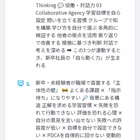
Thinking 💬 協働・対話力 03
Collaborative Agency 学習目標を自ら
設定 問いを立てる習慣 グループで知
を構築 学び方を自分で選ぶ 多角的に
検証する 他者の視点を活用 振り返り
で改善する 根拠に基づき判断 対話で
考えを深める ➡ この3つが連動すると
き、新卒社員の「自ら動く力」が生ま
れる
新卒・未経験者が職場で直面する「主
5.
体性の壁」 🚧 よくある課題 ✕ 「指示
待ち」になりやすい 🔎 背景にある構
造 正解を求める学習習慣 ✕ 失敗を恐
れて行動できない 評価を恐れる心理 ✕
自分の意見を言い出せない 失敗への許
容度が低い ✕ 目標を自分で設定できな
い ✕ PDCAを自律的に回せない 受動的