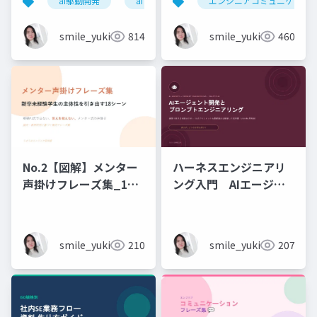
ai駆動開発
ai
エンジニアコミュニケーシ
石黒友季子
smile_yukiko_it
814
smile_yukiko_it
460
No.2【図解】メンター
ハーネスエンジニアリ
声掛けフレーズ集_18
ング入門 AIエージェ
シーン
ント開発×プロンプト_
実務編
smile_yukiko_it
210
smile_yukiko_it
207