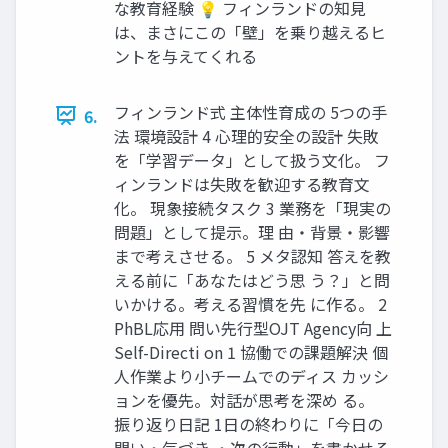
な教育経験 💡 フィンランドの知見
は、まさにこの「壁」を乗り越えるヒ
ントを与えてくれる
フィンランド式 主体性育成の 5つの手
6.
法 環境設計 4 心理的安全の設計 失敗
を「学習データ」として扱う文化。 フ
ィンランドは失敗を歓迎する教育文
化。 現象接続タスク 3 業務を「現実の
問題」として提示。理 由・背景・影響
まで考えさせる。 5 メタ認知 答えを教
える前に「あなたはどう思 う？」と問
いかける。考える習慣を先 に作る。 2
PhBL応用 問い先行型OJT Agency向 上
Self-Directi on 1 協働での課題解決 個
人作業より小チームでのディス カッシ
ョンを優先。対話が思考を深め る。
振り返り日記 1日の終わりに「今日の
問い・気づき ・次の行動」を書かせる