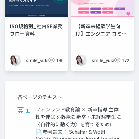
ISO規格別_社内SE業務
【新卒未経験学生向
フロー資料
け】エンジニア コミュ
ニケーション フレーズ
集 💬エンジニアのため
のコミュニケーション
smile_yukiko_it
190
smile_yukiko_it
172
フレーズ集
各ページのテキスト
フィンランド教育論 × 新卒指導 主体
1.
性を伸ばす指導法 新卒・未経験学生に
〈自律的に動く力〉を育てるために
📄 参考論文： Schaffar & Wolff
(2024), Phenomenon-based learning