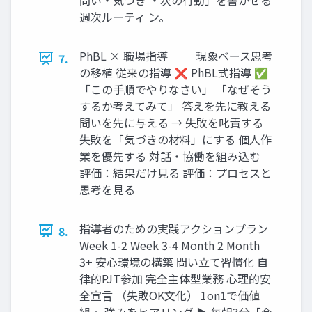
週次ルーティ ン。
PhBL × 職場指導 ── 現象ベース思考
7.
の移植 従来の指導 ❌ PhBL式指導 ✅
「この手順でやりなさい」 「なぜそう
するか考えてみて」 答えを先に教える
問いを先に与える → 失敗を叱責する
失敗を「気づきの材料」にする 個人作
業を優先する 対話・協働を組み込む
評価：結果だけ見る 評価：プロセスと
思考を見る
指導者のための実践アクションプラン
8.
Week 1-2 Week 3-4 Month 2 Month
3+ 安心環境の構築 問い立て習慣化 自
律的PJT参加 完全主体型業務 心理的安
全宣言 （失敗OK文化） 1on1で価値
観・ 強みをヒアリング ▶ 毎朝3分「今