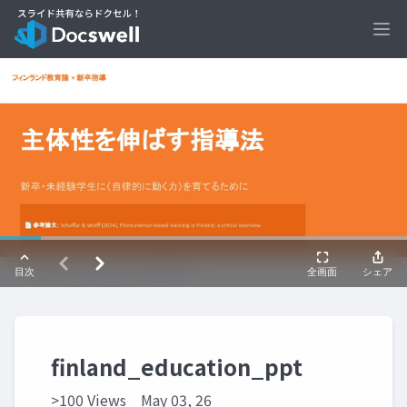
Ope
finland_education_ppt
>100 Views
May 03, 26