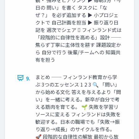
日の 問い」を書く タスクに「な
ぜ？」 を必ず追加する ▶ 小プロジェ
クトで 自己計画を担当 ▶ 振り返り日
記を 週次でシェア 󰎿 フィンランド式は
「段階的に自律性を高める」設計 ──
焦らず丁寧に主体性を耕す 課題設定か
ら 自分で行う 後輩/チームへの 知識共
有を担う
まとめ ── フィンランド教育から学
9.
ぶ 3つのエッセンス 1 2 3 🔍 「問い」
から始める文化 答えを与えるより「問
い」を一緒に考える。新卒が自分で考
える筋肉を育てる。 🌱 失敗を学習リ
ソースに変える フィンランドは失敗を
歓迎する。日本の職場でも「失敗→振
り返り→成長」のサイクルを作る。
🚀 段階的な自律性の解放 最初から放