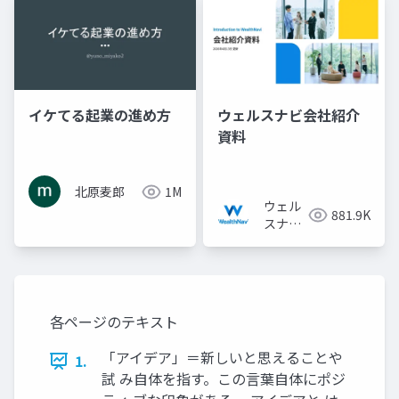
イケてる起業の進め方
ウェルスナビ会社紹介
資料
北原麦郎
1M
ウェル
881.9K
スナビ
株式会
社
各ページのテキスト
「アイデア」＝新しいと思えることや
1.
試 み自体を指す。この言葉自体にポジ