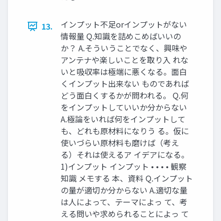
インプット不足orインプットがない
13.
情報量 Q.知識を詰めこめばいいの
か？ A.そういうことでなく、興味や
アンテナや楽しいことを取り入 れな
いと吸収率は極端に悪くなる。面白
くインプット出来ない ものであれば
どう面白くするかが問われる。 Q.何
をインプットしていいか分からない
A.極論をいれば何をインプットして
も、どれも原材料になりう る。仮に
使いづらい原材料も磨けば（考え
る）それは使えるア イデアになる。
1)インプット インプット • • • • 観察
知識 メモする 本、資料 Q.インプット
の量が適切か分からない A.適切な量
は人によって、テーマによっ て、考
える問いや求められることによっ て