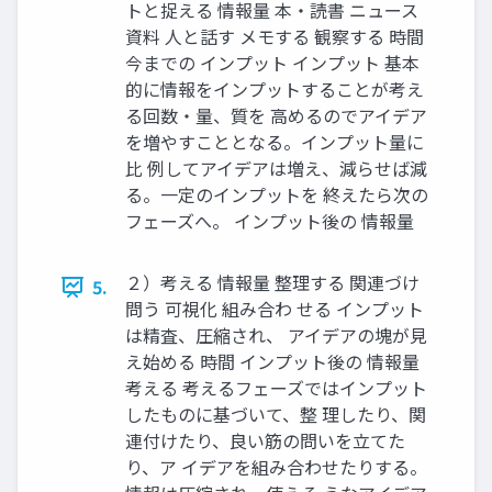
トと捉える 情報量 本・読書 ニュース
資料 人と話す メモする 観察する 時間
今までの インプット インプット 基本
的に情報をインプットすることが考え
る回数・量、質を 高めるのでアイデア
を増やすこととなる。インプット量に
比 例してアイデアは増え、減らせば減
る。一定のインプットを 終えたら次の
フェーズへ。 インプット後の 情報量
２）考える 情報量 整理する 関連づけ
5.
問う 可視化 組み合わ せる インプット
は精査、圧縮され、 アイデアの塊が見
え始める 時間 インプット後の 情報量
考える 考えるフェーズではインプット
したものに基づいて、整 理したり、関
連付けたり、良い筋の問いを立てた
り、ア イデアを組み合わせたりする。