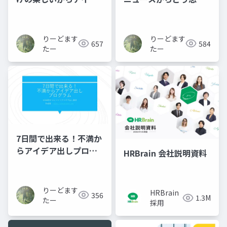
アを出してみる
するか
りーどます
りーどます
657
584
たー
たー
7日間で出来る！不満か
らアイデア出しプログ
HRBrain 会社説明資料
ラム
りーどます
HRBrain
356
1.3M
たー
採用