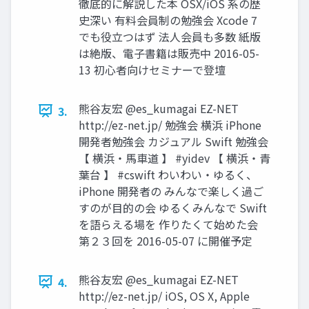
徹底的に解説した本 OSX/iOS 系の歴
史深い 有料会員制の勉強会 Xcode 7
でも役⽴つはず 法人会員も多数 紙版
は絶版、電⼦書籍は販売中 2016-05-
13 初⼼者向けセミナーで登壇
熊⾕友宏 @es_kumagai EZ-NET
3.
http://ez-net.jp/ 勉強会 横浜 iPhone
開発者勉強会 カジュアル Swift 勉強会
【 横浜・⾺⾞道 】 #yidev 【 横浜・⻘
葉台 】 #cswift わいわい・ゆるく、
iPhone 開発者の みんなで楽しく過ご
すのが⽬的の会 ゆるくみんなで Swift
を語らえる場を 作りたくて始めた会
第２３回を 2016-05-07 に開催予定
熊⾕友宏 @es_kumagai EZ-NET
4.
http://ez-net.jp/ iOS, OS X, Apple