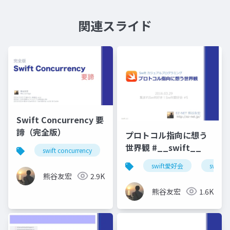
関連スライド
Swift Concurrency 要
諦（完全版）
プロトコル指向に想う
世界観 #__swift__
swift concurrency
swift愛好会
関モバ
千
swift愛好会
swift
熊谷友宏
2.9K
熊谷友宏
1.6K