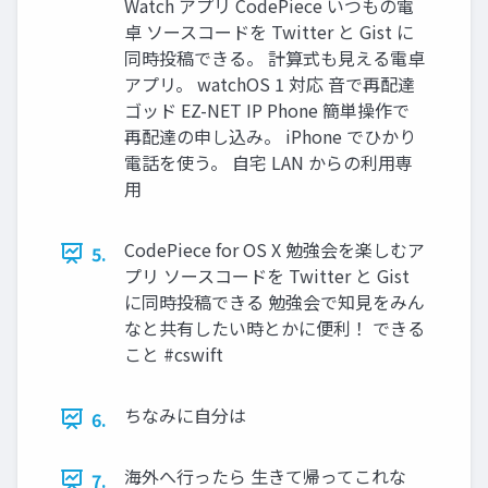
Watch アプリ CodePiece いつもの電
卓 ソースコードを Twitter と Gist に
同時投稿できる。 計算式も⾒える電卓
アプリ。 watchOS 1 対応 ⾳で再配達
ゴッド EZ-NET IP Phone 簡単操作で
再配達の申し込み。 iPhone でひかり
電話を使う。 ⾃宅 LAN からの利⽤専
⽤
CodePiece for OS X 勉強会を楽しむア
5.
プリ ソースコードを Twitter と Gist
に同時投稿できる 勉強会で知⾒をみん
なと共有したい時とかに便利！ できる
こと #cswift
ちなみに⾃分は
6.
海外へ⾏ったら ⽣きて帰ってこれな
7.