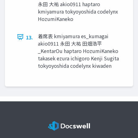
永⽥ ⼤祐 akio0911 haptaro
kmiyamura tokyoyoshida codelynx
HozumiKaneko
着席表 kmiyamura es_kumagai
13.
akio0911 永⽥ ⼤祐 ⽥畑浩平
_KentarOu haptaro HozumiKaneko
takasek ezura ichigoro Kenji Sugita
tokyoyoshida codelynx kiwaden