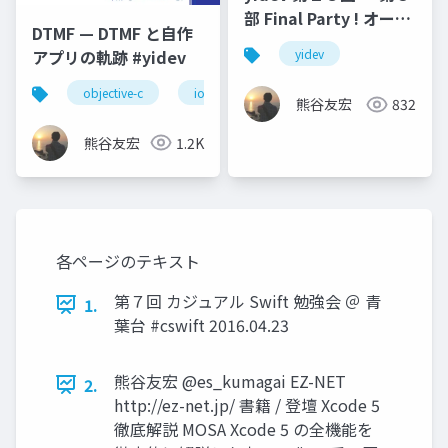
部 Final Party ! オープ
DTMF — DTMF と自作
ニング
アプリの軌跡 #yidev
yidev
objective-c
ios
dtmf
オーディオ
熊谷友宏
832
熊谷友宏
1.2K
各ページのテキスト
第７回 カジュアル Swift 勉強会 ＠ ⻘
1.
葉台 #cswift 2016.04.23
熊⾕友宏 @es_kumagai EZ-NET
2.
http://ez-net.jp/ 書籍 / 登壇 Xcode 5
徹底解説 MOSA Xcode 5 の全機能を