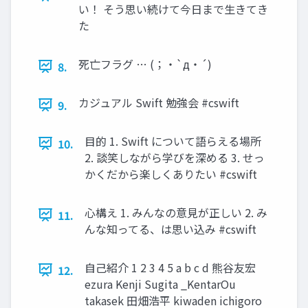
い！ そう思い続けて今⽇まで⽣きてき
た
死亡フラグ … (；・`д・´)
8.
カジュアル Swift 勉強会 #cswift
9.
⽬的 1. Swift について語らえる場所
10.
2. 談笑しながら学びを深める 3. せっ
かくだから楽しくありたい #cswift
⼼構え 1. みんなの意⾒が正しい 2. み
11.
んな知ってる、は思い込み #cswift
⾃⼰紹介 1 2 3 4 5 a b c d 熊⾕友宏
12.
ezura Kenji Sugita _KentarOu
takasek ⽥畑浩平 kiwaden ichigoro