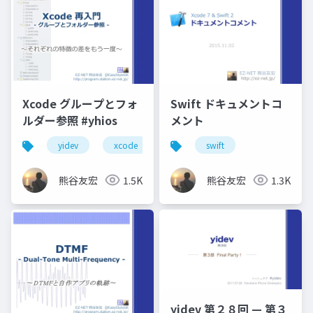
Xcode グループとフォ
Swift ドキュメントコ
ルダー参照 #yhios
メント
yidev
xcode
横浜へなちょこ勉強会
swift
熊谷友宏
1.5K
熊谷友宏
1.3K
yidev 第２８回 — 第３