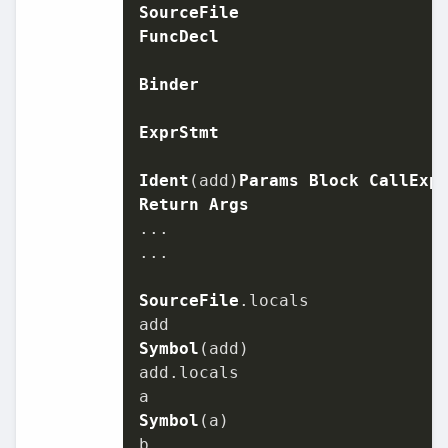
SourceFile
FuncDecl
Binder
ExprStmt
Ident
(add)
Params
Block
CallExp
Return
Args
...

...

SourceFile
.
locals
Symbol
(add)

add.
locals
Symbol
(a)
