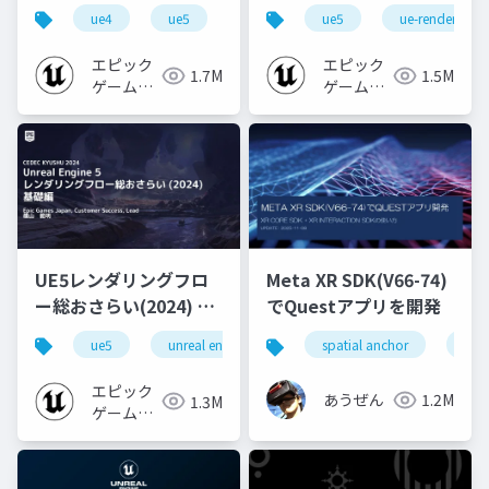
心者向け編 - 2023 v1.0
なところ
ue4
ue5
ue-beginner
ue5
ue-rendering
エピック
エピック
1.7M
1.5M
ゲームズ
ゲームズ
ジャパン
ジャパン
UE5レンダリングフロ
Meta XR SDK(V66-74)
ー総おさらい(2024) 基
でQuestアプリを開発
礎編！
ue5
unreal engine
ue-rendering
spatial anchor
unit
[CEDEC+KYUSHU
2024]
エピック
あうぜん
1.2M
1.3M
ゲームズ
ジャパン