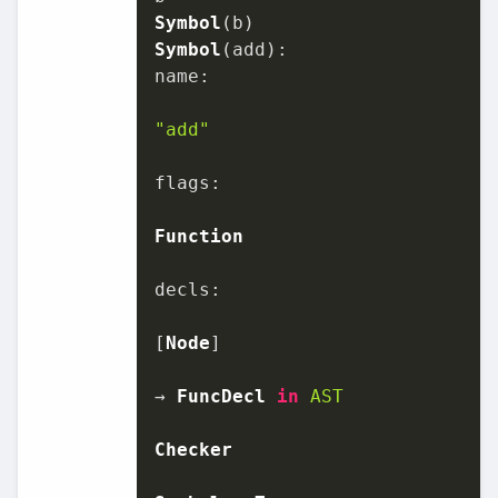
Symbol
Symbol
name
:

"add"
flags
:

Function
decls
:

[
Node
]

→ 
FuncDecl
in
AST
Checker