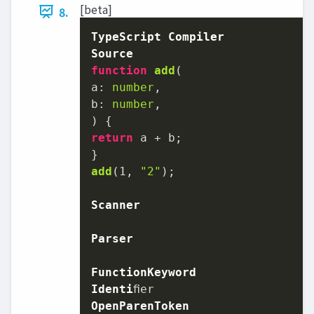
[beta]
8.
TypeScript
Compiler
Source
function
add
(
a: 
number
,

b: 
number
return
 a + b;

add
(
1
, 
"2"
);

Scanner
Parser
FunctionKeyword
Identi
OpenParenToken