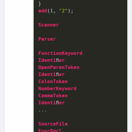
add
(
1
, 
"2"
);

Scanner
Parser
FunctionKeyword
Identi
ﬁ
er
OpenParenToken
Identi
ﬁ
er
ColonToken
NumberKeyword
CommaToken
Identi
ﬁ
er
...

SourceFile
FuncDecl