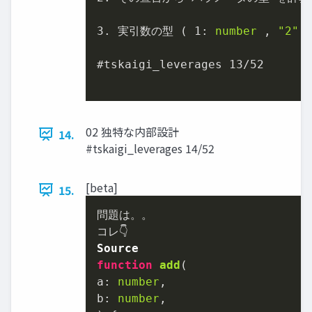
3.
 実引数の型 ( 
1
: 
number
 , 
"2"
:
#tskaigi_leverages 
13
/
52
02 独特な内部設計
14.
#tskaigi_leverages 14/52
[beta]
15.
問題は。。

Source
function
add
(
a: 
number
,

b: 
number