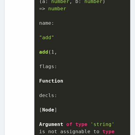
(
a: 
number
, b: 
number
)

=>
number
name
:

"add"
add
(
1
,

flags
:

Function
decls
:

[
Node
]

Argument
of
type
'string'
is not assignable to 
type