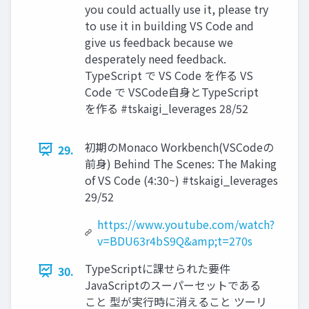
you could actually use it, please try
to use it in building VS Code and
give us feedback because we
desperately need feedback.
TypeScript で VS Code を作る VS
Code で VSCode自身とTypeScript
を作る #tskaigi_leverages 28/52
初期のMonaco Workbench(VSCodeの
29.
前身) Behind The Scenes: The Making
of VS Code (4:30~) #tskaigi_leverages
29/52
https://www.youtube.com/watch?
v=BDU63r4bS9Q&amp;t=270s
TypeScriptに課せられた要件
30.
JavaScriptのスーパーセットである
こと 型が実行時に消えること ツーリ