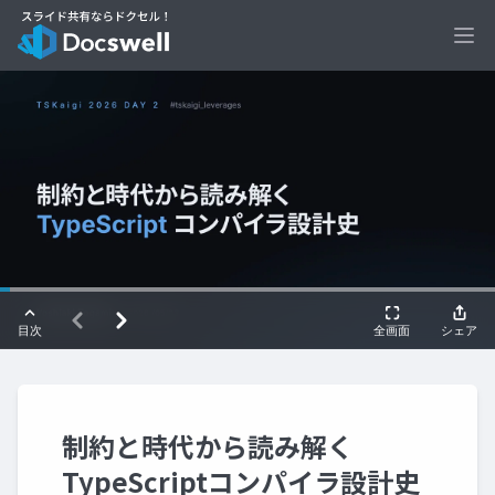
Ope
制約と時代から読み解く
TypeScriptコンパイラ設計史