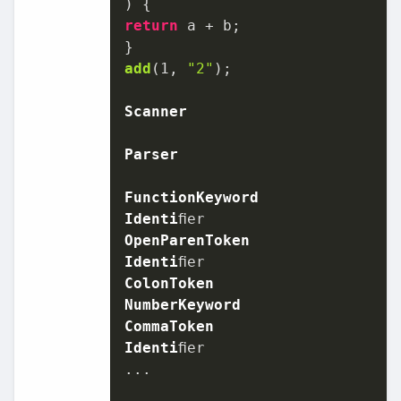
return
 a + b;

add
(
1
, 
"2"
);

Scanner
Parser
FunctionKeyword
Identi
OpenParenToken
Identi
ColonToken
NumberKeyword
CommaToken
Identi
ﬁer

...
