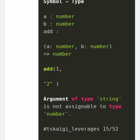
Symbol
 → 
Type
a : 
number
b : 
number
add :

(
a: 
number
, b: 
number
)

=>
number
add
(
1
,

"2"
 )

Argument
of
type
'string'
is not assignable to 
type
'number'
.

#tskaigi_leverages 
15
/
52