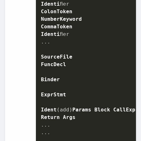
Identi
ColonToken
NumberKeyword
CommaToken
Identi
ﬁer

...

SourceFile
FuncDecl
Binder
ExprStmt
Ident
(add)
Params
Block
CallExpr
Return
Args
...

...
