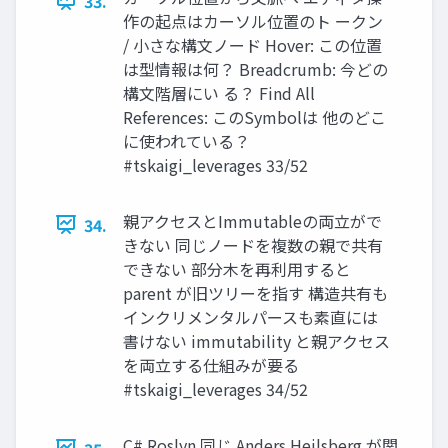
33.
作の起点はカーソル位置のト ークン
/ 小さな構文ノード Hover: この位置
は型情報は何？ Breadcrumb: 今どの
構文階層にい る？ Find All
References: このSymbolは 他のどこ
に使われている？
#tskaigi_leverages 33/52
親アクセスとImmutableの両立がで
34.
きない 同じノードを複数の親で共有
できない 部分木を再利用すると
parent が旧ツリーを指す 構造共有も
インクリメンタルパースも素直には
書けない immutability と親アクセス
を両立する仕組みが要る
#tskaigi_leverages 34/52
C# Roslyn 同じ Anders Hejlsberg が関