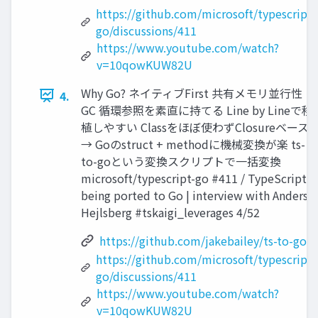
https://github.com/microsoft/typescript-
go/discussions/411
https://www.youtube.com/watch?
v=10qowKUW82U
Why Go? ネイティブFirst 共有メモリ並行性
4.
GC 循環参照を素直に持てる Line by Lineで移
植しやすい Classをほぼ使わずClosureベース
→ Goのstruct + methodに機械変換が楽 ts-
to-goという変換スクリプトで一括変換
microsoft/typescript-go #411 / TypeScript is
being ported to Go | interview with Anders
Hejlsberg #tskaigi_leverages 4/52
https://github.com/jakebailey/ts-to-go
https://github.com/microsoft/typescript-
go/discussions/411
https://www.youtube.com/watch?
v=10qowKUW82U