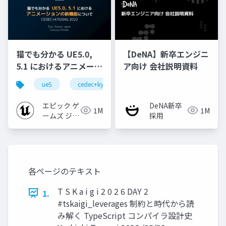
猫でも分かる UE5.0,
【DeNA】新卒エンジニ
5.1 におけるアニメーシ
ア向け 会社説明資料
ョンの新機能について
ue5
cedec+kyushu
ue-animation
ue-opt
【CEDEC+KYUSHU
2022】
エピック ゲ
DeNA新卒
1M
1M
ームズ ジャ
採用
パン
各ページのテキスト
T S K a i g i 2 0 2 6 DAY 2
1.
#tskaigi_leverages 制約と時代から読
み解く TypeScript コンパイラ設計史