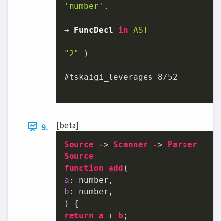
'number'
.

→ 
FuncDecl
in
AST
"2"
 )

#tskaigi_leverages 
8
/
52
[beta]
9.
Source
-
> 
Scanner
-
> 
Parser
Source
function
add
a
b
: number,

return
a
 + 
b
;
