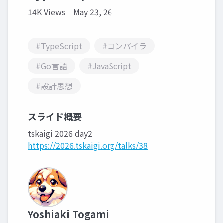
14K Views
May 23, 26
#TypeScript
#コンパイラ
#Go言語
#JavaScript
#設計思想
スライド概要
tskaigi 2026 day2
https://2026.tskaigi.org/talks/38
Yoshiaki Togami