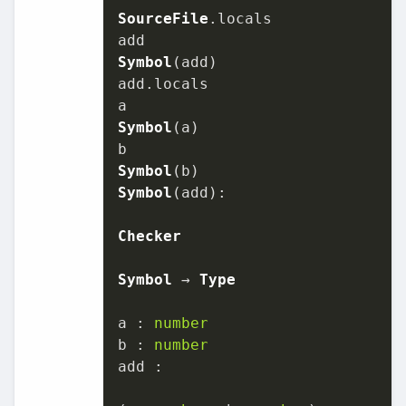
SourceFile
.
locals
Symbol
(add)

add.
locals
Symbol
(a)

Symbol
Symbol
(add):

Checker
Symbol
 → 
Type
a : 
number
b : 
number
add :
