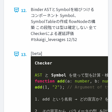
Binder ASTとSymbolを結びつける
12.
コンポーネント Symbol、
SymbolTableの作成 flowNodeの構
築 この段階では型は確定しない 全て
Checkerによる遅延評価
#tskaigi_leverages 12/52
[beta]
13.
Checker
AST
 と 
Symbol
function
add
(
a: 
number
, b: 
num
add
(
1
, 
"2"
); 
// Argument of ty
1.
 add という名前 → どの宣言か? を 
2.
 その宣言から パラメータの型 を計算 