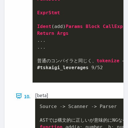
ExprStmt
Ident
(add)
Params
Block
CallExpr
Return
Args
...

...

普通のコンパイラと同じく、
tokenize
 → 
#tskaigi_leverages
9
/
52
[beta]
10.
Source -> Scanner -> Parser

function
 add(a: number, b: num