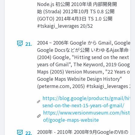
Node.js 初公開 2010年頃 内部開発開
始 (Strada) 2012年10⽉ TS 0.8 公開
(GOTO) 2014年4⽉3⽇ TS 1.0 公開
#tskaigi_leverages 20/52
2004 ~ 2006年 Google から Gmail, Google M
21.
Google Docsなどが公開 いわゆるAjax革命 Gm
(2004) Google, "Hitting send on the next 1
years of Gmail", The Keyword, 2019 Google
Maps (2005) Version Museum, "22 Years of
Google Maps Website Design History"
(peterme.com, 2005) #tskaigi_leverages 21
https://blog.google/products/gmail/hitt
send-on-the-next-15-years-of-gmail/
https://www.versionmuseum.com/histor
of/google-maps-website
2008年 - 2010年 2008年9月GoogleのV8の
22.