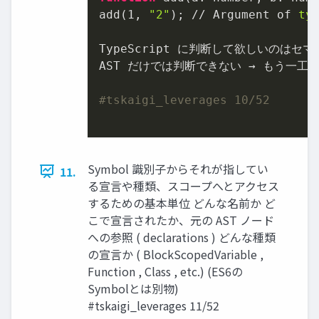
add(1, 
"2"
); // Argument of 
ty
TypeScript に判断して欲しいのはセ
AST だけでは判断できない → もう一工夫必
#tskaigi_leverages 10/52
Symbol 識別子からそれが指してい
11.
る宣言や種類、スコープへとアクセス
するための基本単位 どんな名前か ど
こで宣言されたか、元の AST ノード
への参照 ( declarations ) どんな種類
の宣言か ( BlockScopedVariable ,
Function , Class , etc.) (ES6の
Symbolとは別物)
#tskaigi_leverages 11/52