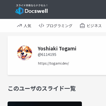
人気
プログラミング
ビジネス
Yoshiaki Togami
@6114195
https://togami.dev/
このユーザのスライド一覧