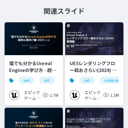
関連スライド
猫でも分かるUnreal
UE5レンダリングフロ
Engineの学び方 - 超初
ー総おさらい(2024) 基
心者向け編 - 2023 v1.0
礎編！
ue4
ue5
ue-beginner
ue5
unreal engine
[CEDEC+KYUSHU
2024]
エピック
エピック
1.7M
1.3M
ゲームズ
ゲームズ
ジャパン
ジャパン