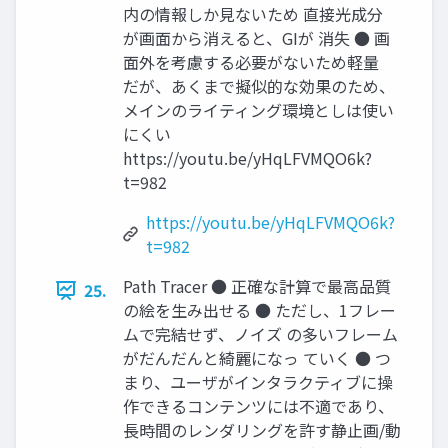
内の情報しか見ないため 直接光成分
が画面から消えると、GIが 消失 ● 画
面外を考慮する必要がないため軽量
だが、あくまで擬似的な効果のため、
メインのライティング環境としは使い
にくい
https://youtu.be/yHqLFVMQO6k?
t=982
https://youtu.be/yHqLFVMQO6k?
t=982
Path Tracer ● 正確な計算で最高品質
25.
の絵を生み出せる ● ただし、1フレー
ムで完結せず、ノイズ の多いフレーム
がだんだんと綺麗になっ ていく ● つ
まり、ユーザがインタラクティブに操
作できるコンテンツには不適であり、
長時間のレンダリングを許す静止画/動