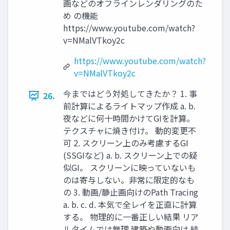
画などのオフラインレンダリングのた
め の機能
https://www.youtube.com/watch?
v=NMalVTkoy2c
https://www.youtube.com/watch?
v=NMalVTkoy2c
今まではどう対処してきたか？ 1. 事
26.
前計算によるライトマップ作成 a. b.
夜などに何十時間かけてGIを計算。
テクスチャに焼き付け。 動的変更不
可 2. スクリーン上のみ考慮するGI
(SSGIなど) a. b. スクリーン上での疑
似GI。 スクリーンに映っていないも
のは寄与しない。非常に限定的なも
の 3. 動画/静止画向けのPath Tracing
a. b. c. d. 本気で全レイを正直に計算
する。 物理的に一番正しい結果 リア
ルタイムでは無理 建築や動画向け 結