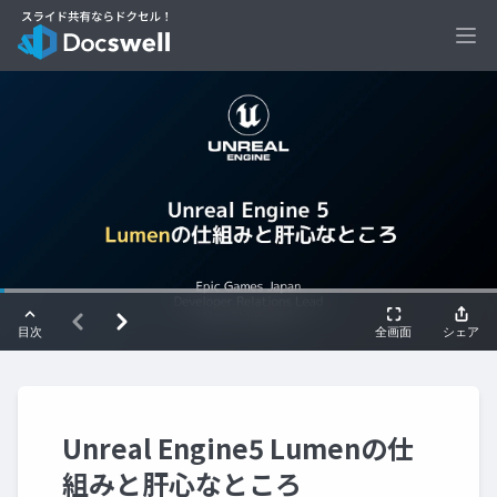
Ope
Unreal Engine5 Lumenの仕
組みと肝心なところ