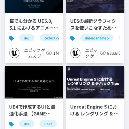
猫でも分かる UE5.0,
UE5の最新グラフィク
5.1 におけるアニメーシ
スを使いこなすための4
ョンの新機能について
個の勘所
ue5
cedec+kyushu
ue-animation
unreal engine 5
ue-opt
ue
【CEDEC+KYUSHU
[CEDEC+KYUSHU
2022】
2023]
エピック ゲ
エピッ
1M
883.6K
ームズ ジャ
ク ゲー
パン
ムズ ジ
ャパン
UE4で作成するUIと最
Unreal Engine 5 にお
適化手法 【GAME
ける レンダリング & デ
CREATORS
バッグTips
ue4
ue-ui
ue-optimize
CONFERENCE '20】