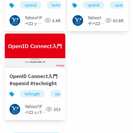
Federationへの課題と
巻く仕様と動向 Yahoo!
openid
technight
openid
openid_to
最新動向 #openid
JAPANの取り組み
#technight
#openid
Yahoo!デ
Yahoo!
6.4K
65.8K
#openid_tokyo
ベロッパ
デベロッ
ーネット
パーネッ
ワーク
トワーク
OpenID Connect入門
#openid #technight
technight
openid
Yahoo!デ
353
ベロッパー
ネットワー
ク