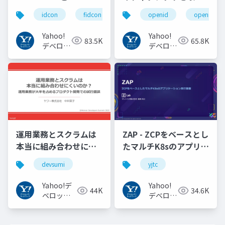
の UX の紹介と考察
巻く仕様と動向 Yahoo!
idcon
fidcon
openid
openid_to
#idcon #fidcon
JAPANの取り組み
#openid
Yahoo!
Yahoo!
83.5K
65.8K
#openid_tokyo
デベロッ
デベロッ
パーネッ
パーネッ
トワーク
トワーク
運用業務とスクラムは
ZAP - ZCPをベースとし
本当に組み合わせにく
たマルチK8sのアプリケ
いのか︖運用業務が大
ーション実行基盤
devsumi
yjtc
半を占めるプロダクト
#YJTC / YJTC21 B-3
開発での試行錯誤
Yahoo!デ
Yahoo!
44K
34.6K
ベロッパ
デベロッ
ーネット
パーネッ
ワーク
トワーク