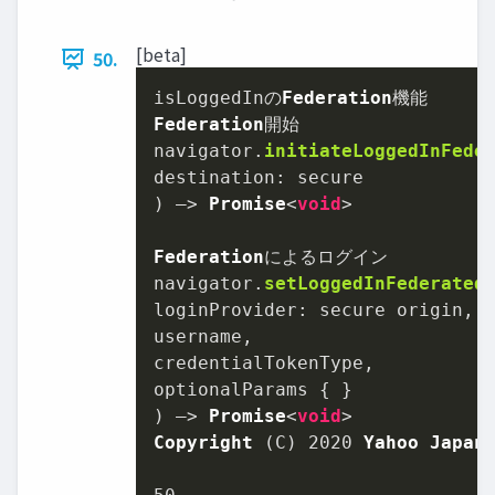
[beta]
50.
isLoggedInの
Federation
Federation
開始

navigator.
initiateLoggedInFede
destination
: secure

) –> 
Promise
<
void
>

Federation
によるログイン

navigator.
setLoggedInFederated
loginProvider
: secure origin,

username,

credentialTokenType,

optionalParams { }

) –> 
Promise
<
void
Copyright
 (C) 
2020
Yahoo
Japan