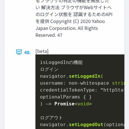
るブラウザの特定の機能を開放した
い 解決⽅法 ブラウザがWebサイトへ
のログイン状態を 認識するためのAPI
を提供 Copyright (C) 2020 Yahoo
Japan Corporation. All Rights
Reserved. 47
[beta]
48.
isLoggedInの機能

ログイン

navigator.
setLoggedIn
username
: non-whitespace 
strin
credentialTokenType
: “httpStat
optionalParams { }

) –> 
Promise
<
void
>

ログアウト

navigator.
setLoggedOut
(optiona