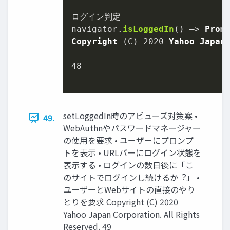
ログイン判定

navigator.
isLoggedIn
() –> 
Prom
Copyright
 (C) 
2020
Yahoo
Japan
48
setLoggedIn時のアビューズ対策案 •
49.
WebAuthnやパスワードマネージャー
の使⽤を要求 • ユーザーにプロンプ
トを表⽰ • URLバーにログイン状態を
表⽰する • ログインの数⽇後に「こ
のサイトでログインし続けるか︖」 •
ユーザーとWebサイトの直接のやり
とりを要求 Copyright (C) 2020
Yahoo Japan Corporation. All Rights
Reserved. 49