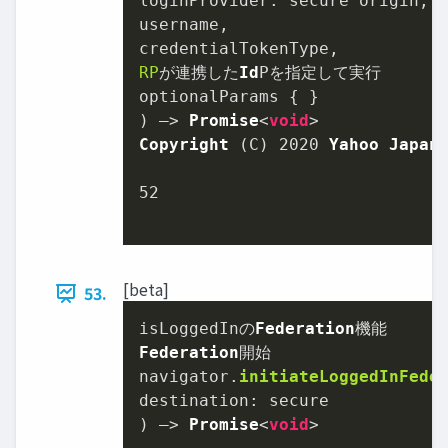
loginProvider
: secure origin,

username,

RP
が連携した
Id
Pを指定して実⾏

optionalParams { }

) –> 
Promise
<
void
Copyright
 (C) 
2020
Yahoo
Japan
52
[beta]
53.
isLoggedInの
Federation
Federation
開始

navigator.
initiateLoggedInFede
destination
: secure

) –> 
Promise
<
void
>
