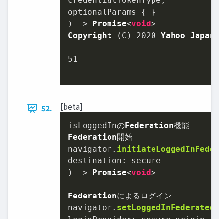
credentialTokenType,

optionalParams { }

) –> 
Promise
<
void
Copyright
 (C) 
2020
Yahoo
Japan
51
[beta]
52.
isLoggedInの
Federation
Federation
開始

navigator.
initiateLoggedInFede
destination
: secure

) –> 
Promise
<
void
>

Federation
によるログイン

navigator.
setLoggedInFederated