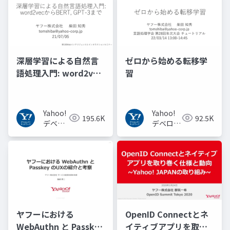
深層学習による自然言
ゼロから始める転移学
語処理入門: word2vec
習
からBERT, GPT-3まで
Yahoo!
Yahoo!
195.6K
92.5K
デベロ
デベロッ
ッパー
パーネッ
ネット
トワーク
ワーク
ヤフーにおける
OpenID Connectとネ
WebAuthn と Passkey
イティブアプリを取り