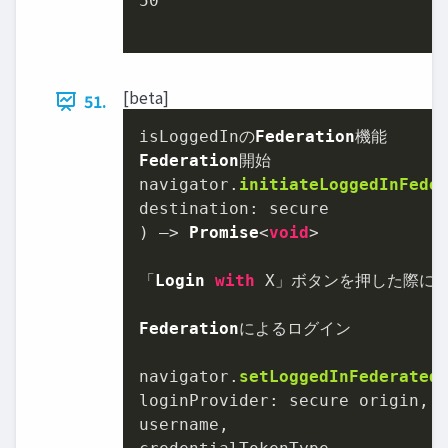
50
[beta]
51.
isLoggedInの
Federation
Federation
開始

navigator.
initiateLoggedInFede
destination
: secure

) –> 
Promise
<
void
>

「
Login
with
 X」ボタンを押した際に
I
Federation
によるログイン

navigator.
setLoggedInFederated
loginProvider
: secure origin,

username,
