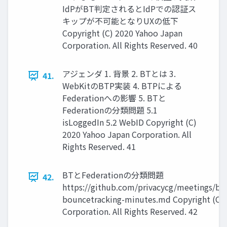
IdPがBT判定されるとIdPでの認証ス
キップが不可能となりUXの低下
Copyright (C) 2020 Yahoo Japan
Corporation. All Rights Reserved. 40
アジェンダ 1. 背景 2. BTとは 3.
41.
WebKitのBTP実装 4. BTPによる
Federationへの影響 5. BTと
Federationの分類問題 5.1
isLoggedIn 5.2 WebID Copyright (C)
2020 Yahoo Japan Corporation. All
Rights Reserved. 41
BTとFederationの分類問題
42.
https://github.com/privacycg/meetings/bl
bouncetracking-minutes.md Copyright (C) 
Corporation. All Rights Reserved. 42